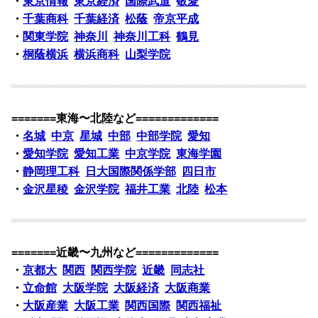
・
東京情報
東京経済
国際武道
敬愛
・
千葉商科
千葉経済
松蔭
帝京平成
・
関東学院
神奈川
神奈川工科
鶴見
・
桐蔭横浜
横浜商科
山梨学院
=======東海〜北陸など=============
・
名城
中京
星城
中部
中部学院
愛知
・
愛知学院
愛知工業
中京学院
東海学園
・
静岡理工科
日大国際関係学部
四日市
・
金沢星稜
金沢学院
福井工業
北陸
松本
=======近畿〜九州など=============
・
京都大
関西
関西学院
近畿
同志社
・
立命館
大阪学院
大阪経済
大阪商業
・
大阪産業
大阪工業
関西国際
関西福祉