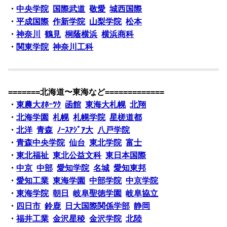
・
中央学院
国際武道
敬愛
城西国際
・
平成国際
作新学院
山梨学院
松本
・
神奈川
鶴見
桐蔭横浜
横浜商科
・
関東学院
神奈川工科
=======北海道〜東海など=============
・
東農大ｵﾎｰﾂｸ
函館
東海大札幌
北翔
・
北海学園
札幌
札幌学院
星槎道都
・
北洋
青森
ﾉｰｽｱｼﾞｱ大
八戸学院
・
青森中央学院
仙台
東北学院
富士
・
東北福祉
東北公益文科
東日本国際
・
中京
中部
愛知学院
名城
愛知東邦
・
愛知工業
東海学園
中部学院
中京学院
・
東海学院
朝日
岐阜聖徳学園
岐阜協立
・
四日市
鈴鹿
日大国際関係学部
静岡
・
福井工業
金沢星稜
金沢学院
北陸