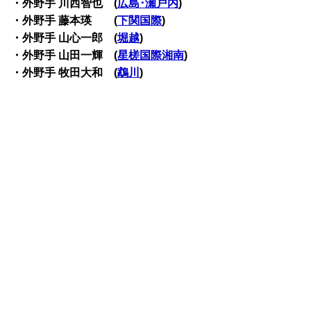
・外野手 川西智也 (
広島･瀬戸内
)
・外野手 藤本瑛 (
下関国際
)
・外野手 山心一郎 (
堀越
)
・外野手 山田一輝 (
星槎国際湘南
)
・外野手 牧田大和 (
鵡川
)