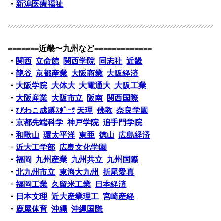
・
新潟医療福祉
=======近畿〜九州など=============
・
関西
立命館
関西学院
同志社
近畿
・
龍谷
京都産業
大阪商業
大阪経済
・
大阪学院
大体大
大電通大
大阪工業
・
大阪産業
大阪市立
阪南
関西国際
・
びわこ成蹊ｽﾎﾟｰﾂ
天理
佛教
奈良学園
・
京都先端科学
神戸学院
追手門学院
・
和歌山
環太平洋
東亜
徳山
広島経済
・
近大工学部
広島文化学園
・
福岡
九州産業
九州共立
九州国際
・
北九州市立
東海大九州
折尾愛真
・
福岡工業
久留米工業
日本経済
・
日本文理
近大産業理工
宮崎産経
・
鹿屋体育
沖縄
沖縄国際