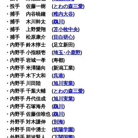
・投手 佐藤一樹 (
とわの森三愛
)
・捕手 内谷暁鐘 (
稚内大谷
)
・捕手 木川幹太 (
鵡川
)
・捕手 上野愛翔 (
苫小牧中央
)
・捕手 松原康介 (
目白研心
)
・内野手 鈴木惇士 (足立新田)
・内野手 小指頼壱 (
埼玉･小鹿野
)
・内野手 岩城一孝 (寿都)
・内野手 米澤陽向 (新潟工業)
・内野手 木下大和 (
呉港
)
・内野手 川田陸 (
旭川実業
)
・内野手 千葉大輔 (
とわの森三愛
)
・内野手 丹代佳成 (
旭川実業
)
・内野手 石塚海舟 (
鵡川
)
・内野手 佐藤佳唯也 (
鵡川
)
・外野手 対木謙伸 (
別海
)
・外野手 田中湧士 (
筑陽学園
)
・外野手 那波賢人 (
下関国際
)