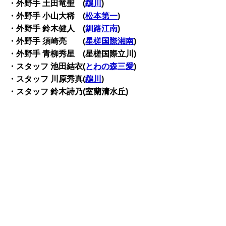
・外野手 土田竜聖 (
鵡川
)
・外野手 小山大稀 (
松本第一
)
・外野手 鈴木健人 (
釧路江南
)
・外野手 須崎亮 (
星槎国際湘南
)
・外野手 青柳秀星 (星槎国際立川)
・スタッフ 池田結衣(
とわの森三愛
)
・スタッフ 川原秀真(
鵡川
)
・スタッフ 鈴木詩乃(室蘭清水丘)