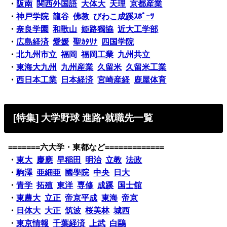
・
阪南
関西外国語
大体大
天理
京都産業
・
神戸学院
龍谷
佛教
びわこ成蹊ｽﾎﾟｰﾂ
・
奈良学園
和歌山
姫路獨協
近大工学部
・
広島経済
愛媛
聖ｶﾀﾘﾅ
四国学院
・
北九州市立
福岡
福岡工業
九州共立
・
東海大九州
九州産業
久留米
久留米工業
・
西日本工業
日本経済
宮崎産経
鹿屋体育
[特集] 大学野球 進路•就職先一覧
=======六大学・東都など=============
・
東大
慶應
早稲田
明治
立教
法政
・
駒澤
亜細亜
國學院
中央
日大
・
青学
拓殖
東洋
専修
成蹊
国士舘
・
東農大
立正
帝京平成
東海
帝京
・
日体大
大正
筑波
桜美林
城西
・
東京情報
千葉経済
上武
白鷗