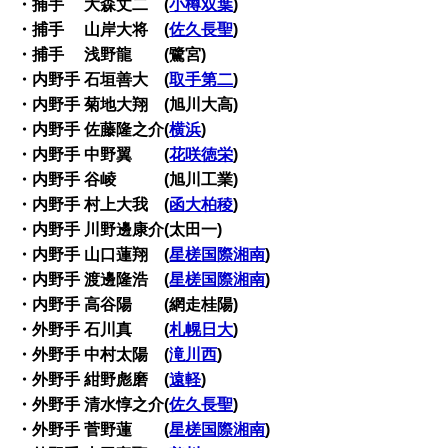
・捕手 大森丈二 (
小樽双葉
)
・捕手 山岸大将 (
佐久長聖
)
・捕手 浅野龍 (鷺宮)
・内野手 石垣善大 (
取手第二
)
・内野手 菊地大翔 (旭川大高)
・内野手 佐藤隆之介(
横浜
)
・内野手 中野翼 (
花咲徳栄
)
・内野手 谷崚 (旭川工業)
・内野手 村上大我 (
函大柏稜
)
・内野手 川野邊康介(太田一)
・内野手 山口蓮翔 (
星槎国際湘南
)
・内野手 渡邊隆浩 (
星槎国際湘南
)
・内野手 高谷陽 (網走桂陽)
・外野手 石川真 (
札幌日大
)
・外野手 中村太陽 (
滝川西
)
・外野手 紺野彪磨 (
遠軽
)
・外野手 清水惇之介(
佐久長聖
)
・外野手 菅野蓮 (
星槎国際湘南
)