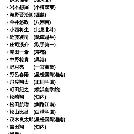
・岩本想羅 (小樽双葉)
・海野晋治朗(堀越)
・金井悠政 (八潮南)
・小西将生 (北見北斗)
・近藤凌司 (武蔵越生)
・庄司渓介 (取手第一)
・滝田一希 (寿都)
・中野椋貴 (呉港)
・野村亮 (一宮商業)
・野呂春陽 (星槎国際湘南)
・飛渡翔太 (正則学園)
・町田紀之 (横浜創学館)
・松崎翔 (知内)
・松田航瑠 (釧路江南)
・松山比呂 (白樺学園)
・茂木良太郎(星槎国際湘南)
・吉田翔 (知内)