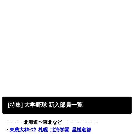
[特集] 大学野球 新入部員一覧
=======北海道〜東北など=============
・
東農大ｵﾎｰﾂｸ
札幌
北海学園
星槎道都