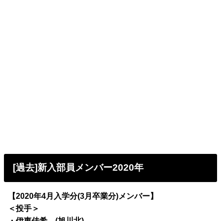
[過去]新入部員メンバー2020年
【2020年4月入学分(3月卒業分)メンバー】
＜投手＞
・伊東佳希 (旭川北)