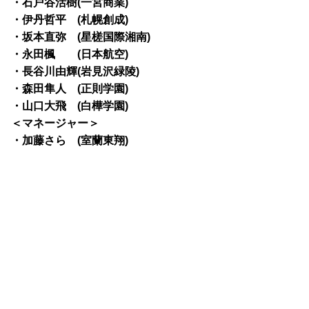
・石戸谷活樹(一宮商業)
・伊丹哲平 (札幌創成)
・坂本直弥 (星槎国際湘南)
・永田楓 (日本航空)
・長谷川由輝(岩見沢緑陵)
・森田隼人 (正則学園)
・山口大飛 (白樺学園)
＜マネージャー＞
・加藤さら (室蘭東翔)