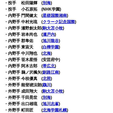
・投手 松田陽輝 (
別海
)
・投手 小石原拓 (NHK学園)
・内野手 門間健太 (
星槎国際湘南
)
・内野手 中村光琉 (
クラーク記念国際
)
・内野手 瀬野創太郎(
駒大苫小牧
)
・内野手 岩本尚也 (
瀬戸内
)
・内野手 郡隼佑 (
旭川龍谷
)
・内野手 東宙天 (
白樺学園
)
・内野手 中川翔也 (
北海
)
・内野手 笹木星悟 (安芸府中)
・内野手 阿木古郎 (
帯広北
)
・内野手 鵜ノ沢楓矢(
釧路江南
)
・外野手 今枝優真 (
北照
)
・外野手 能登琥汰朗(
鵡川
)
・外野手 成田翔大 (
駒大苫小牧
)
・外野手 千田晃世 (
別海
)
・外野手 出口雄琉 (
旭川志峯
)
・外野手 町田匠 (
北海学園札幌
)