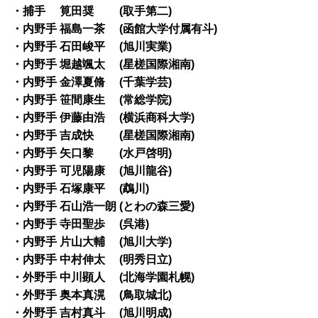
・捕手 筧田奨 (取手第二)
・内野手 福島一茶 (函館大学付属有斗)
・内野手 石田峻平 (旭川実業)
・内野手 堀越颯太 (星槎国際湘南)
・内野手 金澤夏脩 (千葉学芸)
・内野手 笹間康生 (常総学院)
・内野手 伊藤由浩 (横浜商科大学)
・内野手 吉成快 (星槎国際湘南)
・内野手 矢口黎 (水戸啓明)
・内野手 可児陽康 (旭川龍谷)
・内野手 石塚康平 (鵡川)
・内野手 石山浩一朗 (とわの森三愛)
・内野手 寺田聖歩 (呉港)
・内野手 片山大輔 (旭川大学)
・内野手 中村伸太 (明秀日立)
・外野手 中川顕人 (北海学園札幌)
・外野手 奥本真滉 (鳥取城北)
・外野手 吉村真斗 (旭川明成)