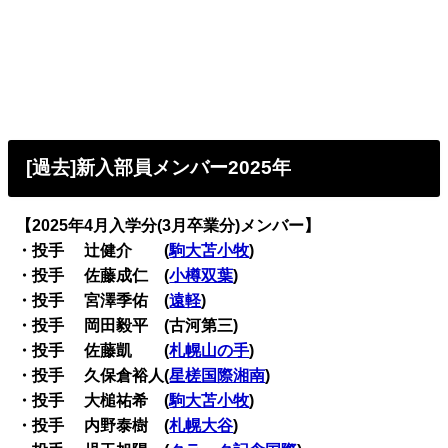
[過去]新入部員メンバー2025年
【2025年4月入学分(3月卒業分)メンバー】
・投手 辻健介 (
駒大苫小牧
)
・投手 佐藤成仁 (
小樽双葉
)
・投手 宮澤季佑 (
遠軽
)
・投手 岡田毅平 (古河第三)
・投手 佐藤凱 (
札幌山の手
)
・投手 久保倉裕人(
星槎国際湘南
)
・投手 大槌祐希 (
駒大苫小牧
)
・投手 内野泰樹 (
札幌大谷
)