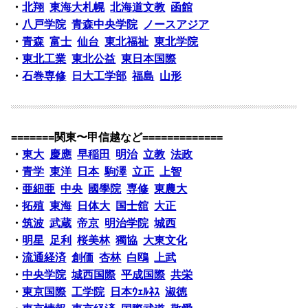
・
北翔
東海大札幌
北海道文教
函館
・
八戸学院
青森中央学院
ノースアジア
・
青森
富士
仙台
東北福祉
東北学院
・
東北工業
東北公益
東日本国際
・
石巻専修
日大工学部
福島
山形
=======関東〜甲信越など=============
・
東大
慶應
早稲田
明治
立教
法政
・
青学
東洋
日本
駒澤
立正
上智
・
亜細亜
中央
國學院
専修
東農大
・
拓殖
東海
日体大
国士舘
大正
・
筑波
武蔵
帝京
明治学院
城西
・
明星
足利
桜美林
獨協
大東文化
・
流通経済
創価
杏林
白鴎
上武
・
中央学院
城西国際
平成国際
共栄
・
東京国際
工学院
日本ｳｪﾙﾈｽ
淑徳