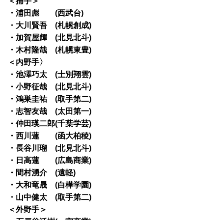
＜捕手＞
・浦田彪 (西武台)
・大川賢吾 (札幌創成)
・加賀屋輝 (北見北斗)
・木村隆哉 (札幌東豊)
＜内野手〉
・池澤巧太 (士別翔雲)
・小野征哉 (北見北斗)
・鴻巣圭祐 (取手第二)
・志智友哉 (太田第一)
・仲田瑛二郎(千葉学芸)
・西川蓮 (函大柏稜)
・長谷川瑠 (北見北斗)
・日高蓮 (広島商業)
・間村湧介 (遠軽)
・大和竜晟 (白樺学園)
・山中健太 (取手第二)
＜外野手＞