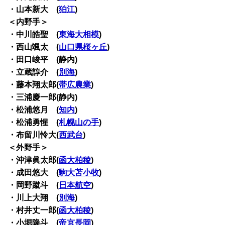
・山本新大 (
狛江
)
＜内野手＞
・中川皓聖 (
東海大相模
)
・西山颯太 (
山口県桜ヶ丘
)
・田口峻平 (静内)
・立蔵諄介 (
別海
)
・藤本翔太郎(
帯広農業
)
・三浦慶一郎(静内)
・松浦悠月 (
知内
)
・松浦勇惺 (
札幌山の手
)
・布留川怜大(
西武台
)
＜外野手＞
・沖津眞太郎(
函大柏稜
)
・成田悠大 (
駒大苫小牧
)
・岡野蹴斗 (
日本航空
)
・川上大翔 (
別海
)
・村井丈一郎(
函大柏稜
)
・小堀隆斗 (
帝京長岡
)