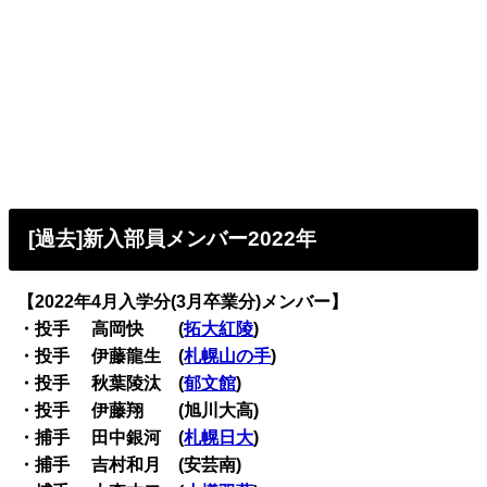
[過去]新入部員メンバー2022年
【2022年4月入学分(3月卒業分)メンバー】
・投手 高岡快 (
拓大紅陵
)
・投手 伊藤龍生 (
札幌山の手
)
・投手 秋葉陵汰 (
郁文館
)
・投手 伊藤翔 (旭川大高)
・捕手 田中銀河 (
札幌日大
)
・捕手 吉村和月 (安芸南)