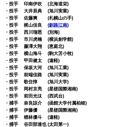
・投手 印南伊吹 (北海道栄)
・投手 大井辰典 (旭川実業)
・投手 佐藤爽 (札幌山の手)
・投手 梶山佳良 (
釧路江南
)
・投手 西川瑠恩 (別海)
・投手 市川虎楠 (横浜創学館)
・投手 藤澤大翔 (恵庭北)
・投手 横山海斗 (駒大苫小牧)
・投手 甲田健太 (遠軽)
・投手 保坂大河 (旭川工業)
・投手 前端佳路 (旭川実業)
・投手 歌住惇 (旭川大学)
・投手 岡村京亮 (星槎国際湘南)
・投手 前田光汰 (西武台)
・捕手 奈良諒介 (函館大学付属柏稜)
・捕手 伊藤優 (星槎国際湘南)
・捕手 楢林優斗 (遠軽)
・捕手 谷田部達也 (太田第一)