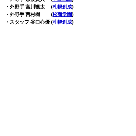
・外野手 宮川颯太 (
札幌創成
)
・外野手 西村樹 (
松商学園
)
・スタッフ
谷口心優 (
札幌創成
)