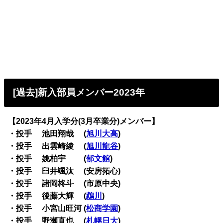
[過去]新入部員メンバー2023年
【2023年4月入学分(3月卒業分)メンバー】
・投手 池田翔哉 (
旭川大高
)
・投手 出雲崎綾 (
旭川龍谷
)
・投手 姚柏宇 (
郁文館
)
・投手 臼井颯汰 (安房拓心)
・投手 諸岡柊斗 (市原中央)
・投手 後藤大輝 (
鵡川
)
・投手 小宮山旺河 (
松商学園
)
・投手 野瀬直也 (
札幌日大
)