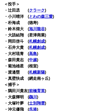
＜投手＞
・辻田丞 (
クラーク
)
・小川晴洋 (
とわの森三愛
)
・朴海成 (徳寿)
・鈴木煌大 (
旭川龍谷
)
・大語結翔 (君津商業)
・岡田啓斗 (
札幌創成
)
・石井大貴 (
札幌創成
)
・大村琉青 (
高島
)
・森田貴志 (
中越
)
・菊池雄星 (根室)
・渡邉塁 (
札幌新陽
)
・真壁快成 (網走南ヶ丘)
＜捕手＞
・隅田川貴友(
前橋育英
)
・大森輝明 (
鵡川
)
・大塚叶夢 (
士別翔雲
)
・沖元優飛 (
呉港
)