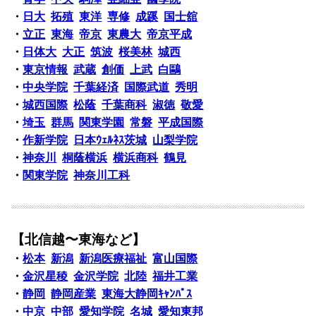
・
日大
拓殖
東洋
専修
成蹊
国士舘
・
立正
東海
帝京
東農大
帝京平成
・
日体大
大正
筑波
桜美林
城西
・
東京情報
武蔵
創価
上武
白鷗
・
中央学院
千葉経済
国際武道
秀明
・
城西国際
松蔭
千葉商科
淑徳
敬愛
・
埼玉
群馬
関東学園
常磐
平成国際
・
作新学院
日本ｳｪﾙﾈｽ茨城
山梨学院
・
神奈川
桐蔭横浜
横浜商科
鶴見
・
関東学院
神奈川工科
【北信越〜東海など】
・
松本
新潟
新潟医療福祉
富山国際
・
金沢星稜
金沢学院
北陸
福井工業
・
静岡
静岡産業
東海大静岡ｷｬﾝﾊﾟｽ
・
中京
中部
愛知学院
名城
愛知東邦