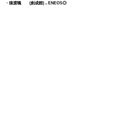
・猿渡颯 (創成館)→ENEOS◎