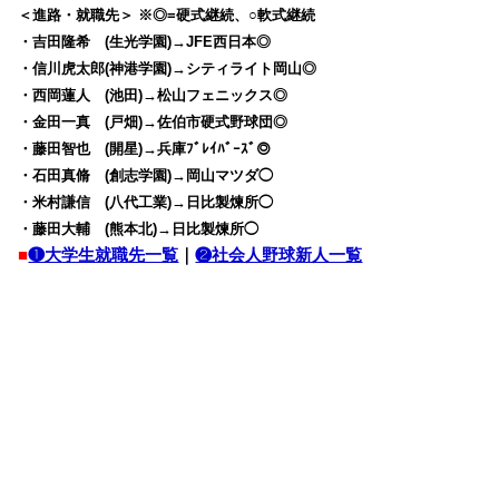
＜進路・就職先＞ ※◎=硬式継続、○軟式継続
・吉田隆希 (生光学園)→JFE西日本◎
・信川虎太郎(神港学園)→シティライト岡山◎
・西岡蓮人 (池田)→松山フェニックス◎
・金田一真 (戸畑)→佐伯市硬式野球団◎
・藤田智也 (開星)→兵庫ﾌﾞﾚｲﾊﾞｰｽﾞ◎
・石田真脩 (創志学園)→岡山マツダ◯
・米村謙信 (八代工業)→日比製煉所◯
・藤田大輔 (熊本北)→日比製煉所◯
■
❶大学生就職先一覧
｜
❷社会人野球新人一覧