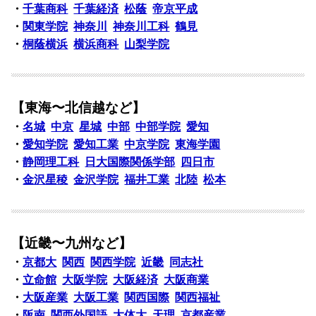
・
千葉商科
千葉経済
松蔭
帝京平成
・
関東学院
神奈川
神奈川工科
鶴見
・
桐蔭横浜
横浜商科
山梨学院
【東海〜北信越など】
・
名城
中京
星城
中部
中部学院
愛知
・
愛知学院
愛知工業
中京学院
東海学園
・
静岡理工科
日大国際関係学部
四日市
・
金沢星稜
金沢学院
福井工業
北陸
松本
【近畿〜九州など】
・
京都大
関西
関西学院
近畿
同志社
・
立命館
大阪学院
大阪経済
大阪商業
・
大阪産業
大阪工業
関西国際
関西福祉
・
阪南
関西外国語
大体大
天理
京都産業