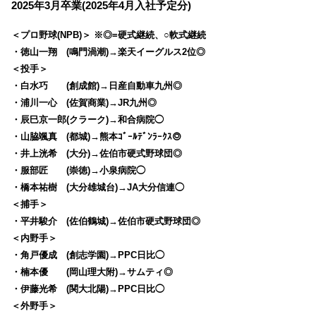
2025年3月卒業(2025年4月入社予定分)
＜プロ野球(NPB)＞ ※◎=硬式継続、○軟式継続
・徳山一翔 (鳴門渦潮)→楽天イーグルス2位◎
＜投手＞
・白水巧 (創成館)→日産自動車九州◎
・浦川一心 (佐賀商業)→JR九州◎
・辰巳京一郎(クラーク)→和合病院◯
・山脇颯真 (都城)→熊本ｺﾞｰﾙﾃﾞﾝﾗｰｸｽ◎
・井上洸希 (大分)→佐伯市硬式野球団◎
・服部匠 (崇徳)→小泉病院◯
・橋本祐樹 (大分雄城台)→JA大分信連◯
＜捕手＞
・平井駿介 (佐伯鶴城)→佐伯市硬式野球団◎
＜内野手＞
・角戸優成 (創志学園)→PPC日比◯
・楠本優 (岡山理大附)→サムティ◎
・伊藤光希 (関大北陽)→PPC日比◯
＜外野手＞