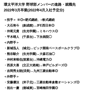
環太平洋大学 野球部メンバーの進路・就職先
2022年3月卒業(2022年4月入社予定分)
＜投手＞ ※◎=硬式継続、○軟式継続
・大石将斗 (創成館)→JFE西日本◎
・仲尾元貴 (生光学園)→ミキハウス◎
・平木晴人 (千原台)→下永病院◯
＜内野手＞
・新城迅人 (城北)→ビック開発ベースボールクラブ◎
・熊谷駿介 (生光学園)→大森石油◯
・仲村来唯也(筑紫台)→沖縄電力◎
・西原大喜 (立正大淞南)→神戸ビルダーズ◎
・吉岡秀太朗(済美)→九州三菱自動車◎
＜外野手＞
・安藤優汰 (米子北)→三菱自動車倉敷オーシャンズ◎
・祝出一慶 (都城東)→宮崎梅田学園◎