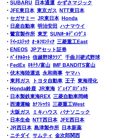
・
SUBARU
日本通運
かずさマジック
・
JFE東日本
東京ガス
NTT東日本
・
セガサミー
JR東日本
Honda
・
日産自動車
明治安田
ハナマウイ
・
鷺宮製作所
東芝
SUNﾎｰﾙﾃﾞｨﾝｸﾞｽ
・
ﾃｲ•ｴｽﾃｯｸ
ｵｰﾙﾌﾛﾝﾃｨｱ
三菱重工East
・
ENEOS
JPアセット証券
・
ﾊﾞｲﾀﾙﾈｯﾄ
信越野球ｸﾗﾌﾞ
千曲川硬式野球
・
FedEx
ﾛｷﾃｸﾉ富山
IMF BANDITS富山
・
伏木海陸運送
永和商事
ヤマハ
・
東邦ガス
トヨタ自動車
王子
東海理化
・
Honda鈴鹿
JR東海
ｼﾞｪｲﾌﾟﾛｼﾞｪｸﾄ
・
日本製鉄東海REX
三菱自動車岡崎
・
西濃運輸
ｶﾅﾌﾚｯｸｽ
三菱重工West
・
大阪ガス
ミキハウス
パナソニック
・
日本生命
NTT西日本
JFE西日本
・
JR西日本
島津製作所
日本新薬
・
ニチダイ
サムティ
金次郎関西