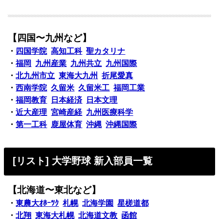
【四国〜九州など】
・
四国学院
高知工科
聖カタリナ
・
福岡
九州産業
九州共立
九州国際
・
北九州市立
東海大九州
折尾愛真
・
西南学院
久留米
久留米工
福岡工業
・
福岡教育
日本経済
日本文理
・
近大産理
宮崎産経
九州医療科学
・
第一工科
鹿屋体育
沖縄
沖縄国際
[リスト] 大学野球 新入部員一覧
【北海道〜東北など】
・
東農大ｵﾎｰﾂｸ
札幌
北海学園
星槎道都
・
北翔
東海大札幌
北海道文教
函館