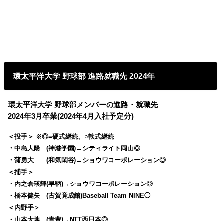
環太平洋大学 野球部 進路就職先 2024年
環太平洋大学 野球部メンバーの進路・就職先
2024年3月卒業(2024年4月入社予定分)
＜投手＞ ※◎=硬式継続、○軟式継続
・中島大陽 (神港学園)→シティライト岡山◎
・蒲勇大 (和気閑谷)→ショウワコーポレーション◎
＜捕手＞
・内之倉瑛輝(早鞆)→ショウワコーポレーション◎
・橋本健矢 (古賀竟成館)Baseball Team NINE◯
＜内野手＞
・山本大地 (青豊)→NTT西日本◎