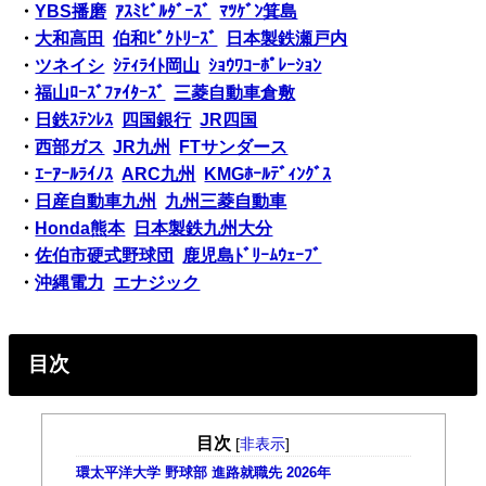
・
YBS播磨
ｱｽﾐﾋﾞﾙﾀﾞｰｽﾞ
ﾏﾂｹﾞﾝ箕島
・
大和高田
伯和ﾋﾞｸﾄﾘｰｽﾞ
日本製鉄瀬戸内
・
ツネイシ
ｼﾃｨﾗｲﾄ岡山
ｼｮｳﾜｺｰﾎﾟﾚｰｼｮﾝ
・
福山ﾛｰｽﾞﾌｧｲﾀｰｽﾞ
三菱自動車倉敷
・
日鉄ｽﾃﾝﾚｽ
四国銀行
JR四国
・
西部ガス
JR九州
FTサンダース
・
ｴｰｱｰﾙﾗｲﾉｽ
ARC九州
KMGﾎｰﾙﾃﾞｨﾝｸﾞｽ
・
日産自動車九州
九州三菱自動車
・
Honda熊本
日本製鉄九州大分
・
佐伯市硬式野球団
鹿児島ﾄﾞﾘｰﾑｳｪｰﾌﾞ
・
沖縄電力
エナジック
目次
目次
[
非表示
]
環太平洋大学 野球部 進路就職先 2026年