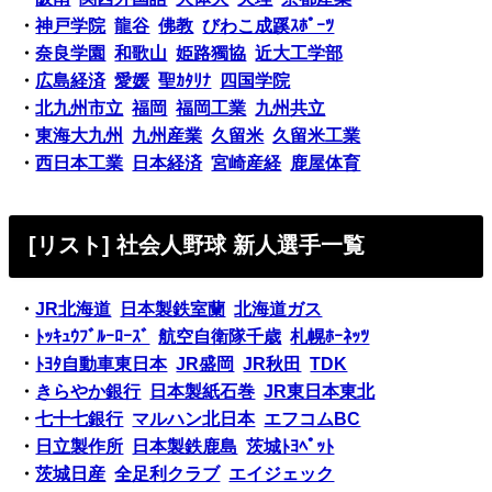
・
神戸学院
龍谷
佛教
びわこ成蹊ｽﾎﾟｰﾂ
・
奈良学園
和歌山
姫路獨協
近大工学部
・
広島経済
愛媛
聖ｶﾀﾘﾅ
四国学院
・
北九州市立
福岡
福岡工業
九州共立
・
東海大九州
九州産業
久留米
久留米工業
・
西日本工業
日本経済
宮崎産経
鹿屋体育
[リスト] 社会人野球 新人選手一覧
・
JR北海道
日本製鉄室蘭
北海道ガス
・
ﾄｯｷｭｳﾌﾞﾙｰﾛｰｽﾞ
航空自衛隊千歳
札幌ﾎｰﾈｯﾂ
・
ﾄﾖﾀ自動車東日本
JR盛岡
JR秋田
TDK
・
きらやか銀行
日本製紙石巻
JR東日本東北
・
七十七銀行
マルハン北日本
エフコムBC
・
日立製作所
日本製鉄鹿島
茨城ﾄﾖﾍﾟｯﾄ
・
茨城日産
全足利クラブ
エイジェック