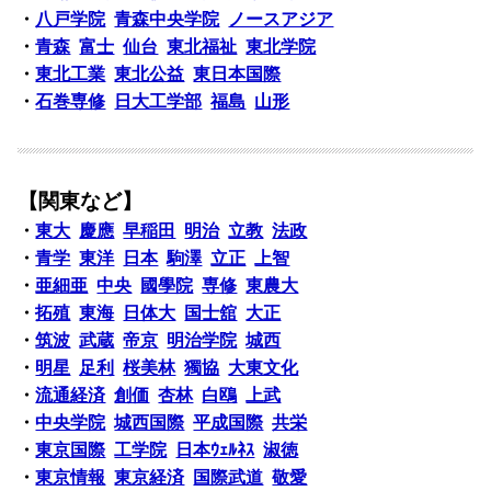
・
八戸学院
青森中央学院
ノースアジア
・
青森
富士
仙台
東北福祉
東北学院
・
東北工業
東北公益
東日本国際
・
石巻専修
日大工学部
福島
山形
【関東など】
・
東大
慶應
早稲田
明治
立教
法政
・
青学
東洋
日本
駒澤
立正
上智
・
亜細亜
中央
國學院
専修
東農大
・
拓殖
東海
日体大
国士舘
大正
・
筑波
武蔵
帝京
明治学院
城西
・
明星
足利
桜美林
獨協
大東文化
・
流通経済
創価
杏林
白鴎
上武
・
中央学院
城西国際
平成国際
共栄
・
東京国際
工学院
日本ｳｪﾙﾈｽ
淑徳
・
東京情報
東京経済
国際武道
敬愛