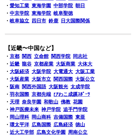
・
愛知工業
東海学園
中部学院
朝日
・
中京学院
東海学院
岐阜聖徳
・
岐阜協立
四日市
鈴鹿
日大国際関係
【近畿〜中国など】
・
京都
関西
立命館
関西学院
同志社
・
近畿
龍谷
京都産業
大阪商業
大体大
・
大阪経済
大阪学院
大電通大
大阪工業
・
大阪産業
大阪市立
関西国際
大阪公立
・
阪南
関西外国語
大阪観光
太成学院
・
羽衣国際
京都先端
びわこ成蹊ｽﾎﾟｰﾂ
・
天理
奈良学園
和歌山
佛教
花園
・
神戸医療未来
神戸学院
追手門学院
・
岡山理科
岡山商科
吉備国際
東亜
・
環太平洋
広島国際
広島経済
徳山
・
近大工学部
広島文化学園
周南公立