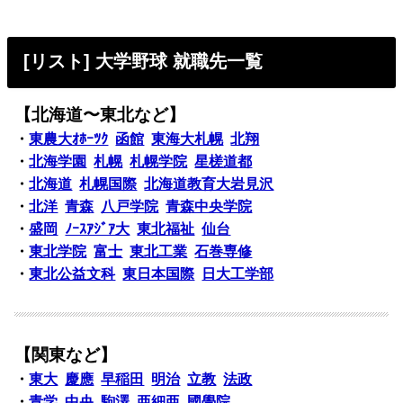
[リスト] 大学野球 就職先一覧
【北海道〜東北など】
・
東農大ｵﾎｰﾂｸ
函館
東海大札幌
北翔
・
北海学園
札幌
札幌学院
星槎道都
・
北海道
札幌国際
北海道教育大岩見沢
・
北洋
青森
八戸学院
青森中央学院
・
盛岡
ﾉｰｽｱｼﾞｱ大
東北福祉
仙台
・
東北学院
富士
東北工業
石巻専修
・
東北公益文科
東日本国際
日大工学部
【関東など】
・
東大
慶應
早稲田
明治
立教
法政
・
青学
中央
駒澤
亜細亜
國學院