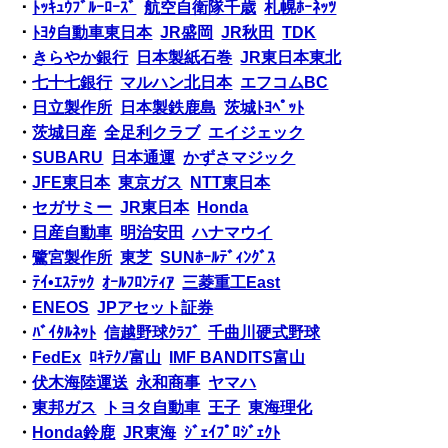
・
ﾄｯｷｭｳﾌﾞﾙｰﾛｰｽﾞ
航空自衛隊千歳
札幌ﾎｰﾈｯﾂ
・
ﾄﾖﾀ自動車東日本
JR盛岡
JR秋田
TDK
・
きらやか銀行
日本製紙石巻
JR東日本東北
・
七十七銀行
マルハン北日本
エフコムBC
・
日立製作所
日本製鉄鹿島
茨城ﾄﾖﾍﾟｯﾄ
・
茨城日産
全足利クラブ
エイジェック
・
SUBARU
日本通運
かずさマジック
・
JFE東日本
東京ガス
NTT東日本
・
セガサミー
JR東日本
Honda
・
日産自動車
明治安田
ハナマウイ
・
鷺宮製作所
東芝
SUNﾎｰﾙﾃﾞｨﾝｸﾞｽ
・
ﾃｲ•ｴｽﾃｯｸ
ｵｰﾙﾌﾛﾝﾃｨｱ
三菱重工East
・
ENEOS
JPアセット証券
・
ﾊﾞｲﾀﾙﾈｯﾄ
信越野球ｸﾗﾌﾞ
千曲川硬式野球
・
FedEx
ﾛｷﾃｸﾉ富山
IMF BANDITS富山
・
伏木海陸運送
永和商事
ヤマハ
・
東邦ガス
トヨタ自動車
王子
東海理化
・
Honda鈴鹿
JR東海
ｼﾞｪｲﾌﾟﾛｼﾞｪｸﾄ