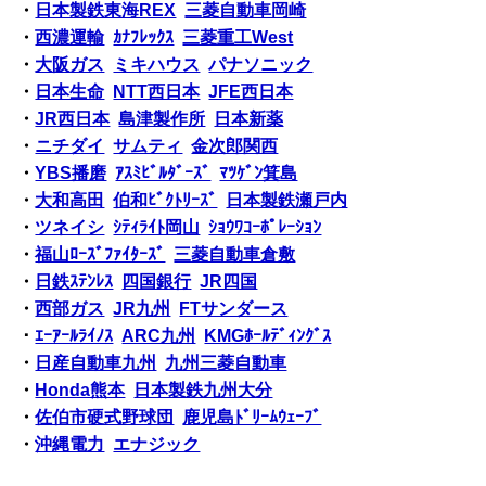
・
日本製鉄東海REX
三菱自動車岡崎
・
西濃運輸
ｶﾅﾌﾚｯｸｽ
三菱重工West
・
大阪ガス
ミキハウス
パナソニック
・
日本生命
NTT西日本
JFE西日本
・
JR西日本
島津製作所
日本新薬
・
ニチダイ
サムティ
金次郎関西
・
YBS播磨
ｱｽﾐﾋﾞﾙﾀﾞｰｽﾞ
ﾏﾂｹﾞﾝ箕島
・
大和高田
伯和ﾋﾞｸﾄﾘｰｽﾞ
日本製鉄瀬戸内
・
ツネイシ
ｼﾃｨﾗｲﾄ岡山
ｼｮｳﾜｺｰﾎﾟﾚｰｼｮﾝ
・
福山ﾛｰｽﾞﾌｧｲﾀｰｽﾞ
三菱自動車倉敷
・
日鉄ｽﾃﾝﾚｽ
四国銀行
JR四国
・
西部ガス
JR九州
FTサンダース
・
ｴｰｱｰﾙﾗｲﾉｽ
ARC九州
KMGﾎｰﾙﾃﾞｨﾝｸﾞｽ
・
日産自動車九州
九州三菱自動車
・
Honda熊本
日本製鉄九州大分
・
佐伯市硬式野球団
鹿児島ﾄﾞﾘｰﾑｳｪｰﾌﾞ
・
沖縄電力
エナジック