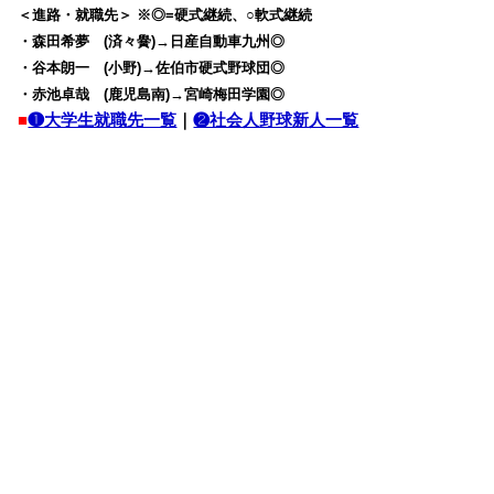
＜進路・就職先＞ ※◎=硬式継続、○軟式継続
・森田希夢 (済々黌)→日産自動車九州◎
・谷本朗一 (小野)→佐伯市硬式野球団◎
・赤池卓哉 (鹿児島南)→宮崎梅田学園◎
■
❶大学生就職先一覧
｜
❷社会人野球新人一覧