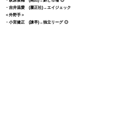
・萩原俊輔 (高田)→鮮ど市場 ◎
・吉井温愛 (履正社)→エイジェック
＜外野手＞
・小宮健正 (諫早)→独立リーグ ◎