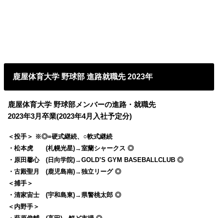
鹿屋体育大学 野球部 進路就職先 2023年
鹿屋体育大学 野球部メンバーの進路・就職先
2023年3月卒業(2023年4月入社予定分)
＜投手＞ ※◎=硬式継続、○軟式継続
・松本虎 (札幌光星)→室蘭シャークス ◎
・原田馨心 (日向学院)→GOLD’S GYM BASEBALLCLUB ◎
・古殿聖月 (鹿児島南)→独立リーグ ◎
＜捕手＞
・清家宙士 (宇和島東)→県警桃太郎 ◎
＜内野手＞