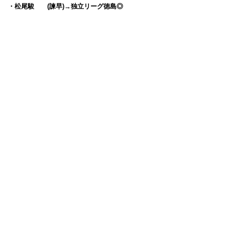
・松尾駿 (諫早)→独立リーグ徳島◎