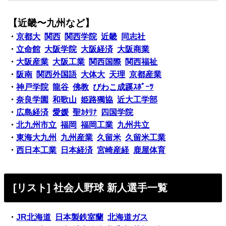
【近畿〜九州など】
・
京都大
関西
関西学院
近畿
同志社
・
立命館
大阪学院
大阪経済
大阪商業
・
大阪産業
大阪工業
関西国際
関西福祉
・
阪南
関西外国語
大体大
天理
京都産業
・
神戸学院
龍谷
佛教
びわこ成蹊ｽﾎﾟｰﾂ
・
奈良学園
和歌山
姫路獨協
近大工学部
・
広島経済
愛媛
聖ｶﾀﾘﾅ
四国学院
・
北九州市立
福岡
福岡工業
九州共立
・
東海大九州
九州産業
久留米
久留米工業
・
西日本工業
日本経済
宮崎産経
鹿屋体育
[リスト] 社会人野球 新人選手一覧
・
JR北海道
日本製鉄室蘭
北海道ガス