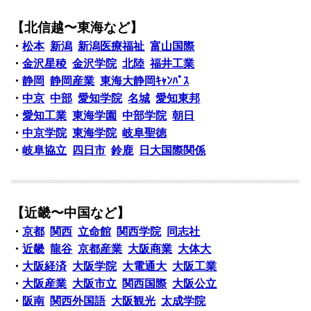
【北信越〜東海など】
・
松本
新潟
新潟医療福祉
富山国際
・
金沢星稜
金沢学院
北陸
福井工業
・
静岡
静岡産業
東海大静岡ｷｬﾝﾊﾟｽ
・
中京
中部
愛知学院
名城
愛知東邦
・
愛知工業
東海学園
中部学院
朝日
・
中京学院
東海学院
岐阜聖徳
・
岐阜協立
四日市
鈴鹿
日大国際関係
【近畿〜中国など】
・
京都
関西
立命館
関西学院
同志社
・
近畿
龍谷
京都産業
大阪商業
大体大
・
大阪経済
大阪学院
大電通大
大阪工業
・
大阪産業
大阪市立
関西国際
大阪公立
・
阪南
関西外国語
大阪観光
太成学院