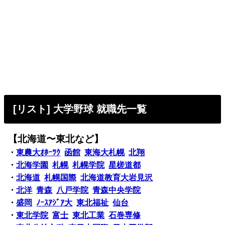
[リスト] 大学野球 就職先一覧
【北海道〜東北など】
・
東農大ｵﾎｰﾂｸ
函館
東海大札幌
北翔
・
北海学園
札幌
札幌学院
星槎道都
・
北海道
札幌国際
北海道教育大岩見沢
・
北洋
青森
八戸学院
青森中央学院
・
盛岡
ﾉｰｽｱｼﾞｱ大
東北福祉
仙台
・
東北学院
富士
東北工業
石巻専修