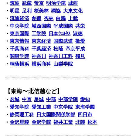
・
筑波
武蔵
帝京
明治学院
城西
・
明星
足利
桜美林
獨協
大東文化
・
流通経済
創価
杏林
白鴎
上武
・
中央学院
城西国際
平成国際
共栄
・
東京国際
工学院
日本ｳｪﾙﾈｽ
淑徳
・
東京情報
東京経済
国際武道
敬愛
・
千葉商科
千葉経済
松蔭
帝京平成
・
関東学院
神奈川
神奈川工科
鶴見
・
桐蔭横浜
横浜商科
山梨学院
【東海〜北信越など】
・
名城
中京
星城
中部
中部学院
愛知
・
愛知学院
愛知工業
中京学院
東海学園
・
静岡理工科
日大国際関係学部
四日市
・
金沢星稜
金沢学院
福井工業
北陸
松本