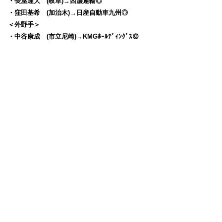
・長屋達大 (岐阜)→西濃運輸◎
・窪田基希 (加治木)→日産自動車九州◎
＜外野手＞
・中谷康成 (市立尼崎)→KMGﾎｰﾙﾃﾞｨﾝｸﾞｽ◎