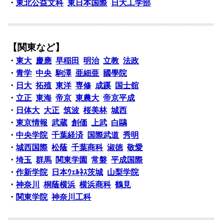
・
東北公益文科
東日本国際
日大工学部
【関東など】
・
東大
慶應
早稲田
明治
立教
法政
・
青学
中央
駒澤
亜細亜
國學院
・
日大
拓殖
東洋
専修
成蹊
国士舘
・
立正
東海
帝京
東農大
帝京平成
・
日体大
大正
筑波
桜美林
城西
・
東京情報
武蔵
創価
上武
白鷗
・
中央学院
千葉経済
国際武道
秀明
・
城西国際
松蔭
千葉商科
淑徳
敬愛
・
埼玉
群馬
関東学園
常磐
平成国際
・
作新学院
日本ｳｪﾙﾈｽ茨城
山梨学院
・
神奈川
桐蔭横浜
横浜商科
鶴見
・
関東学院
神奈川工科