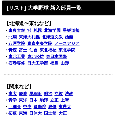
[リスト] 大学野球 新入部員一覧
【北海道〜東北など】
・
東農大ｵﾎｰﾂｸ
札幌
北海学園
星槎道都
・
北翔
東海大札幌
北海道文教
函館
・
八戸学院
青森中央学院
ノースアジア
・
青森
富士
仙台
東北福祉
東北学院
・
東北工業
東北公益
東日本国際
・
石巻専修
日大工学部
福島
山形
【関東など】
・
東大
慶應
早稲田
明治
立教
法政
・
青学
東洋
日本
駒澤
立正
上智
・
亜細亜
中央
國學院
専修
東農大
・
拓殖
東海
日体大
国士舘
大正