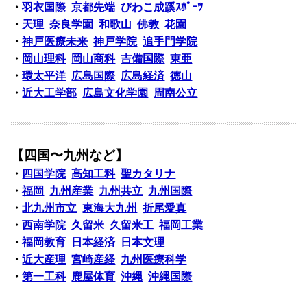
・
羽衣国際
京都先端
びわこ成蹊ｽﾎﾟｰﾂ
・
天理
奈良学園
和歌山
佛教
花園
・
神戸医療未来
神戸学院
追手門学院
・
岡山理科
岡山商科
吉備国際
東亜
・
環太平洋
広島国際
広島経済
徳山
・
近大工学部
広島文化学園
周南公立
【四国〜九州など】
・
四国学院
高知工科
聖カタリナ
・
福岡
九州産業
九州共立
九州国際
・
北九州市立
東海大九州
折尾愛真
・
西南学院
久留米
久留米工
福岡工業
・
福岡教育
日本経済
日本文理
・
近大産理
宮崎産経
九州医療科学
・
第一工科
鹿屋体育
沖縄
沖縄国際