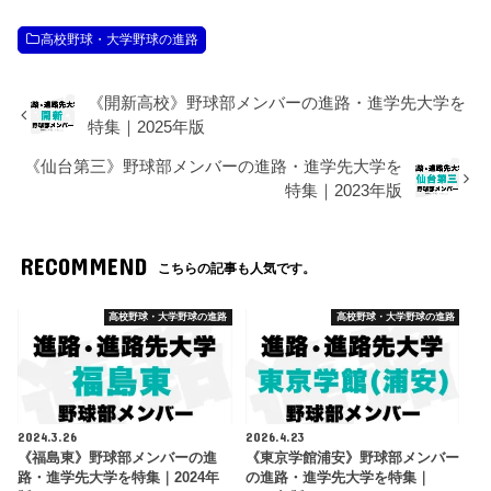
高校野球・大学野球の進路
《開新高校》野球部メンバーの進路・進学先大学を
特集｜2025年版
《仙台第三》野球部メンバーの進路・進学先大学を
特集｜2023年版
RECOMMEND
こちらの記事も人気です。
高校野球・大学野球の進路
高校野球・大学野球の進路
2024.3.26
2026.4.23
《福島東》野球部メンバーの進
《東京学館浦安》野球部メンバー
路・進学先大学を特集｜2024年
の進路・進学先大学を特集｜