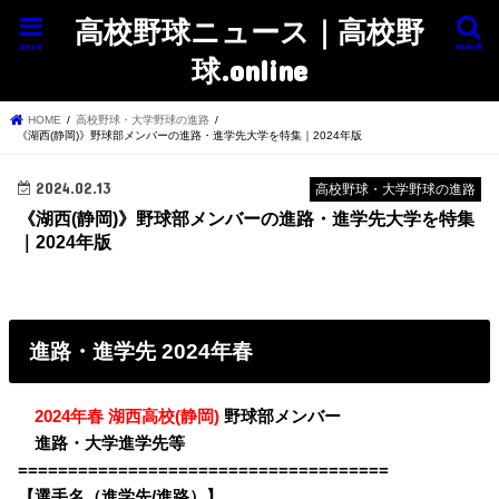
高校野球ニュース｜高校野
menu
search
球.online
HOME
高校野球・大学野球の進路
《湖西(静岡)》野球部メンバーの進路・進学先大学を特集｜2024年版
2024.02.13
高校野球・大学野球の進路
《湖西(静岡)》野球部メンバーの進路・進学先大学を特集
｜2024年版
進路・進学先 2024年春
・
2024年春 湖西高校(静岡)
野球部メンバー
・
進路・大学進学先等
=====================================
【選手名（進学先/進路）】