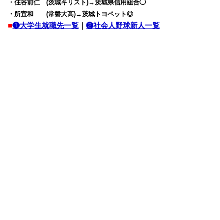
・住谷前仁 (茨城キリスト)→茨城県信用組合◯
・所宜和 (常磐大高)→茨城トヨペット◎
■
❶大学生就職先一覧
｜
❷社会人野球新人一覧