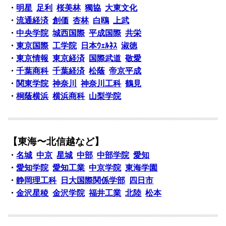
・
明星
足利
桜美林
獨協
大東文化
・
流通経済
創価
杏林
白鴎
上武
・
中央学院
城西国際
平成国際
共栄
・
東京国際
工学院
日本ｳｪﾙﾈｽ
淑徳
・
東京情報
東京経済
国際武道
敬愛
・
千葉商科
千葉経済
松蔭
帝京平成
・
関東学院
神奈川
神奈川工科
鶴見
・
桐蔭横浜
横浜商科
山梨学院
【東海〜北信越など】
・
名城
中京
星城
中部
中部学院
愛知
・
愛知学院
愛知工業
中京学院
東海学園
・
静岡理工科
日大国際関係学部
四日市
・
金沢星稜
金沢学院
福井工業
北陸
松本