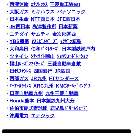
・
西濃運輸
ｶﾅﾌﾚｯｸｽ
三菱重工West
・
大阪ガス
ミキハウス
パナソニック
・
日本生命
NTT西日本
JFE西日本
・
JR西日本
島津製作所
日本新薬
・
ニチダイ
サムティ
金次郎関西
・
YBS播磨
ｱｽﾐﾋﾞﾙﾀﾞｰｽﾞ
ﾏﾂｹﾞﾝ箕島
・
大和高田
伯和ﾋﾞｸﾄﾘｰｽﾞ
日本製鉄瀬戸内
・
ツネイシ
ｼﾃｨﾗｲﾄ岡山
ｼｮｳﾜｺｰﾎﾟﾚｰｼｮﾝ
・
福山ﾛｰｽﾞﾌｧｲﾀｰｽﾞ
三菱自動車倉敷
・
日鉄ｽﾃﾝﾚｽ
四国銀行
JR四国
・
西部ガス
JR九州
FTサンダース
・
ｴｰｱｰﾙﾗｲﾉｽ
ARC九州
KMGﾎｰﾙﾃﾞｨﾝｸﾞｽ
・
日産自動車九州
九州三菱自動車
・
Honda熊本
日本製鉄九州大分
・
佐伯市硬式野球団
鹿児島ﾄﾞﾘｰﾑｳｪｰﾌﾞ
・
沖縄電力
エナジック