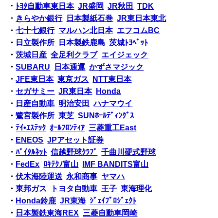
・
ﾄﾖﾀ自動車東日本
JR盛岡
JR秋田
TDK
・
きらやか銀行
日本製紙石巻
JR東日本東北
・
七十七銀行
マルハン北日本
エフコムBC
・
日立製作所
日本製鉄鹿島
茨城ﾄﾖﾍﾟｯﾄ
・
茨城日産
全足利クラブ
エイジェック
・
SUBARU
日本通運
かずさマジック
・
JFE東日本
東京ガス
NTT東日本
・
セガサミー
JR東日本
Honda
・
日産自動車
明治安田
ハナマウイ
・
鷺宮製作所
東芝
SUNﾎｰﾙﾃﾞｨﾝｸﾞｽ
・
ﾃｲ•ｴｽﾃｯｸ
ｵｰﾙﾌﾛﾝﾃｨｱ
三菱重工East
・
ENEOS
JPアセット証券
・
ﾊﾞｲﾀﾙﾈｯﾄ
信越野球ｸﾗﾌﾞ
千曲川硬式野球
・
FedEx
ﾛｷﾃｸﾉ富山
IMF BANDITS富山
・
伏木海陸運送
永和商事
ヤマハ
・
東邦ガス
トヨタ自動車
王子
東海理化
・
Honda鈴鹿
JR東海
ｼﾞｪｲﾌﾟﾛｼﾞｪｸﾄ
・
日本製鉄東海REX
三菱自動車岡崎