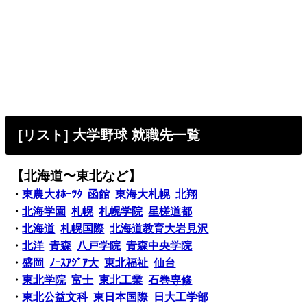
[リスト] 大学野球 就職先一覧
【北海道〜東北など】
・
東農大ｵﾎｰﾂｸ
函館
東海大札幌
北翔
・
北海学園
札幌
札幌学院
星槎道都
・
北海道
札幌国際
北海道教育大岩見沢
・
北洋
青森
八戸学院
青森中央学院
・
盛岡
ﾉｰｽｱｼﾞｱ大
東北福祉
仙台
・
東北学院
富士
東北工業
石巻専修
・
東北公益文科
東日本国際
日大工学部