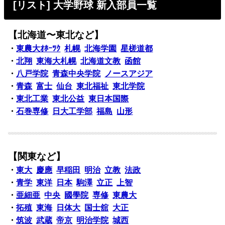
[リスト] 大学野球 新入部員一覧
【北海道〜東北など】
・
東農大ｵﾎｰﾂｸ
札幌
北海学園
星槎道都
・
北翔
東海大札幌
北海道文教
函館
・
八戸学院
青森中央学院
ノースアジア
・
青森
富士
仙台
東北福祉
東北学院
・
東北工業
東北公益
東日本国際
・
石巻専修
日大工学部
福島
山形
【関東など】
・
東大
慶應
早稲田
明治
立教
法政
・
青学
東洋
日本
駒澤
立正
上智
・
亜細亜
中央
國學院
専修
東農大
・
拓殖
東海
日体大
国士舘
大正
・
筑波
武蔵
帝京
明治学院
城西