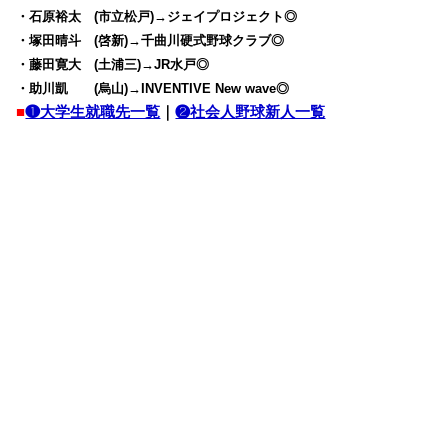
・石原裕太 (市立松戸)→ジェイプロジェクト◎
・塚田晴斗 (啓新)→千曲川硬式野球クラブ◎
・藤田寛大 (土浦三)→JR水戸◎
・助川凱 (烏山)→INVENTIVE New wave◎
■
❶大学生就職先一覧
｜
❷社会人野球新人一覧