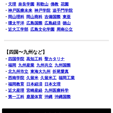
・
天理
奈良学園
和歌山
佛教
花園
・
神戸医療未来
神戸学院
追手門学院
・
岡山理科
岡山商科
吉備国際
東亜
・
環太平洋
広島国際
広島経済
徳山
・
近大工学部
広島文化学園
周南公立
【四国〜九州など】
・
四国学院
高知工科
聖カタリナ
・
福岡
九州産業
九州共立
九州国際
・
北九州市立
東海大九州
折尾愛真
・
西南学院
久留米
久留米工
福岡工業
・
福岡教育
日本経済
日本文理
・
近大産理
宮崎産経
九州医療科学
・
第一工科
鹿屋体育
沖縄
沖縄国際