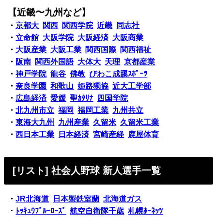
【近畿〜九州など】
・
京都大
関西
関西学院
近畿
同志社
・
立命館
大阪学院
大阪経済
大阪商業
・
大阪産業
大阪工業
関西国際
関西福祉
・
阪南
関西外国語
大体大
天理
京都産業
・
神戸学院
龍谷
佛教
びわこ成蹊ｽﾎﾟｰﾂ
・
奈良学園
和歌山
姫路獨協
近大工学部
・
広島経済
愛媛
聖ｶﾀﾘﾅ
四国学院
・
北九州市立
福岡
福岡工業
九州共立
・
東海大九州
九州産業
久留米
久留米工業
・
西日本工業
日本経済
宮崎産経
鹿屋体育
[リスト] 社会人野球 新人選手一覧
・
JR北海道
日本製鉄室蘭
北海道ガス
・
ﾄｯｷｭｳﾌﾞﾙｰﾛｰｽﾞ
航空自衛隊千歳
札幌ﾎｰﾈｯﾂ