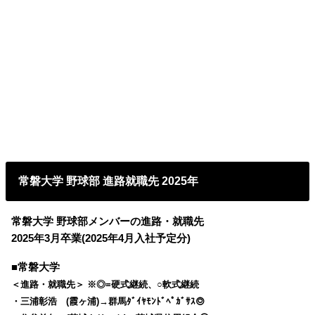
常磐大学 野球部 進路就職先 2025年
常磐大学 野球部メンバーの進路・就職先
2025年3月卒業(2025年4月入社予定分)
■常磐大学
＜進路・就職先＞ ※◎=硬式継続、○軟式継続
・三浦彰浩 (霞ヶ浦)→群馬ﾀﾞｲﾔﾓﾝﾄﾞﾍﾟｶﾞｻｽ◎