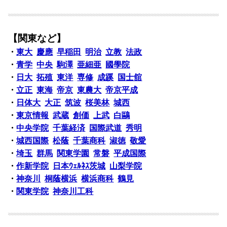
【関東など】
・
東大
慶應
早稲田
明治
立教
法政
・
青学
中央
駒澤
亜細亜
國學院
・
日大
拓殖
東洋
専修
成蹊
国士舘
・
立正
東海
帝京
東農大
帝京平成
・
日体大
大正
筑波
桜美林
城西
・
東京情報
武蔵
創価
上武
白鷗
・
中央学院
千葉経済
国際武道
秀明
・
城西国際
松蔭
千葉商科
淑徳
敬愛
・
埼玉
群馬
関東学園
常磐
平成国際
・
作新学院
日本ｳｪﾙﾈｽ茨城
山梨学院
・
神奈川
桐蔭横浜
横浜商科
鶴見
・
関東学院
神奈川工科