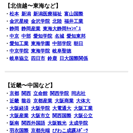
【北信越〜東海など】
・
松本
新潟
新潟医療福祉
富山国際
・
金沢星稜
金沢学院
北陸
福井工業
・
静岡
静岡産業
東海大静岡ｷｬﾝﾊﾟｽ
・
中京
中部
愛知学院
名城
愛知東邦
・
愛知工業
東海学園
中部学院
朝日
・
中京学院
東海学院
岐阜聖徳
・
岐阜協立
四日市
鈴鹿
日大国際関係
【近畿〜中国など】
・
京都
関西
立命館
関西学院
同志社
・
近畿
龍谷
京都産業
大阪商業
大体大
・
大阪経済
大阪学院
大電通大
大阪工業
・
大阪産業
大阪市立
関西国際
大阪公立
・
阪南
関西外国語
大阪観光
太成学院
・
羽衣国際
京都先端
びわこ成蹊ｽﾎﾟｰﾂ