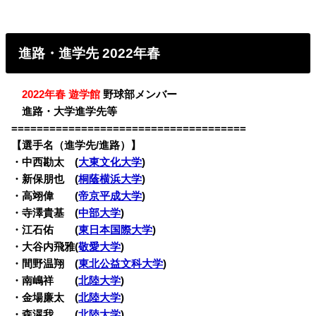
進路・進学先 2022年春
・
2022年春 遊学館
野球部メンバー
・
進路・大学進学先等
=====================================
【選手名（進学先/進路）】
・
中西勘太 (
大東文化大学
)
・新保朋也 (
桐蔭横浜大学
)
・高翊偉 (
帝京平成大学
)
・寺澤貴基 (
中部大学
)
・江石佑 (
東日本国際大学
)
・大谷内飛雅(
敬愛大学
)
・間野温翔 (
東北公益文科大学
)
・南嶋祥 (
北陸大学
)
・金場廉太 (
北陸大学
)
・森滉我 (
北陸大学
)