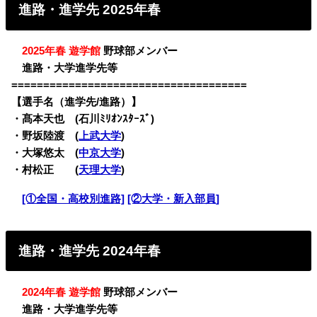
進路・進学先 2025年春
・
2025年春 遊学館
野球部メンバー
・
進路・大学進学先等
=====================================
【選手名（進学先/進路）】
・髙本天也 (石川ﾐﾘｵﾝｽﾀｰｽﾞ)
・野坂陸渡 (
上武大学
)
・大塚悠太 (
中京大学
)
・村松正 (
天理大学
)
・
[①全国・高校別進路]
[②大学・新入部員]
進路・進学先 2024年春
・
2024年春 遊学館
野球部メンバー
・
進路・大学進学先等