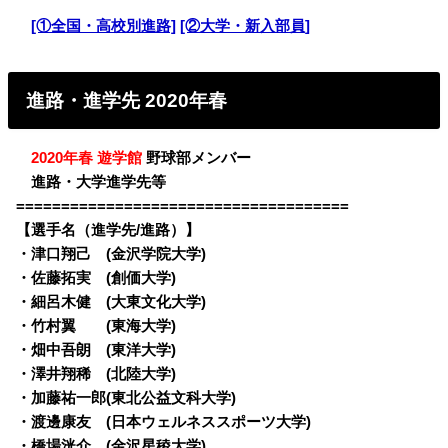
・
[①全国・高校別進路]
[②大学・新入部員]
進路・進学先 2020年春
・
2020年春 遊学館
野球部メンバー
・
進路・大学進学先等
=====================================
【選手名（進学先/進路）】
・
津口翔己 (金沢学院大学)
・佐藤拓実 (創価大学)
・細呂木健 (大東文化大学)
・竹村翼 (東海大学)
・畑中吾朗 (東洋大学)
・澤井翔稀 (北陸大学)
・加藤祐一郎(東北公益文科大学)
・渡邊康友 (日本ウェルネススポーツ大学)
・橋場洸介 (金沢星稜大学)