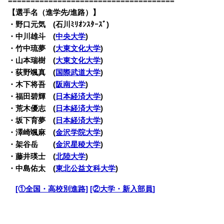
=====================================
【選手名（進学先/進路）】
・
野口元気 (石川ﾐﾘｵﾝｽﾀｰｽﾞ)
・中川雄斗 (
中央大学
)
・竹中琉夢 (
大東文化大学
)
・山本瑞樹 (
大東文化大学
)
・荻野颯真 (
国際武道大学
)
・木下将吾 (
阪南大学
)
・福田碧輝 (
日本経済大学
)
・荒木優志 (
日本経済大学
)
・坂下育夢 (
日本経済大学
)
・澤崎颯麻 (
金沢学院大学
)
・架谷岳 (
金沢星稜大学
)
・藤井瑛士 (
北陸大学
)
・中島佑太 (
東北公益文科大学
)
・
[①全国・高校別進路]
[②大学・新入部員]