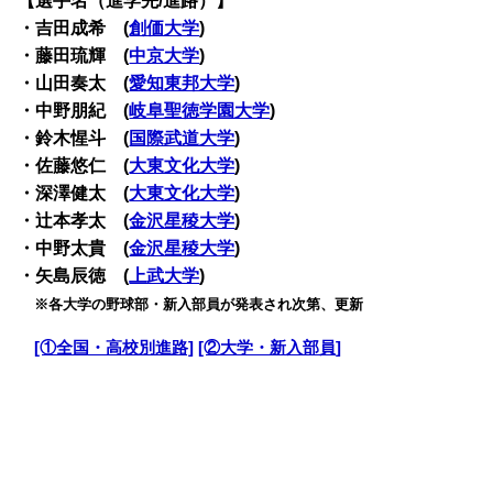
【選手名（進学先/進路）】
・吉田成希 (
創価大学
)
・藤田琉輝 (
中京大学
)
・山田奏太 (
愛知東邦大学
)
・中野朋紀 (
岐阜聖徳学園大学
)
・鈴木惺斗 (
国際武道大学
)
・佐藤悠仁 (
大東文化大学
)
・深澤健太 (
大東文化大学
)
・辻本孝太 (
金沢星稜大学
)
・中野太貴 (
金沢星稜大学
)
・矢島辰徳 (
上武大学
)
・
※各大学の野球部・新入部員が発表され次第、更新
・
[①全国・高校別進路]
[②大学・新入部員]