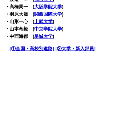
・髙橋周一 (
大阪学院大学
)
・羽原大晟 (
関西国際大学
)
・山形一心 (
上武大学
)
・山本竜毅 (
中京学院大学
)
・中西海都 (
星城大学
)
・
[①全国・高校別進路]
[②大学・新入部員]