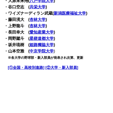
・大原未来翔(
八戸学院大学
)
・谷口空志 (
共栄大学
)
・ワイズナーディラン武蔵(
新潟医療福祉大学
)
・藤田滉大 (
杏林大学
)
・上野龍斗 (
杏林大学
)
・長田幸大 (
愛知産業大学
)
・岡野蹴斗 (
星槎道都大学
)
・坂井琉樹 (
姫路獨協大学
)
・山本空雅 (
中京学院大学
)
・
※各大学の野球部・新入部員が発表され次第、更新
・
[①全国・高校別進路]
[②大学・新入部員]