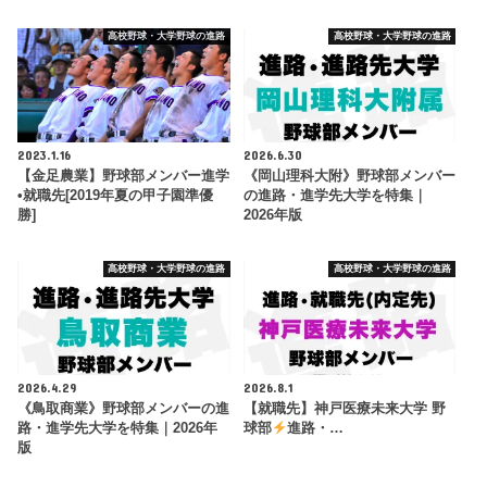
高校野球・大学野球の進路
高校野球・大学野球の進路
2023.1.16
2026.6.30
【金足農業】野球部メンバー進学
《岡山理科大附》野球部メンバー
•就職先[2019年夏の甲子園準優
の進路・進学先大学を特集｜
勝]
2026年版
高校野球・大学野球の進路
高校野球・大学野球の進路
2026.4.29
2026.8.1
《鳥取商業》野球部メンバーの進
【就職先】神戸医療未来大学 野
路・進学先大学を特集｜2026年
球部
進路・…
版