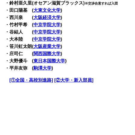
・
鈴村亜久里(オセアン滋賀ブラックス)
※交渉合意すれば入団
・田口陽基 (
大東文化大学
)
・西川泉 (
大阪経済大学
)
・竹村甲希 (
中京学院大学
)
・谷結人 (
中京学院大学
)
・大本陸 (
中京学院大学
)
・笹川虹太朗(
大阪産業大学
)
・庄司仁 (
関西国際大学
)
・大野優斗 (
東日本国際大学
)
・平井友弥 (
駒澤大学
)
・
[①全国・高校別進路]
[②大学・新入部員]