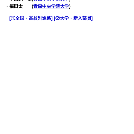
・福田太一 (
青森中央学院大学
)
・
[①全国・高校別進路]
[②大学・新入部員]