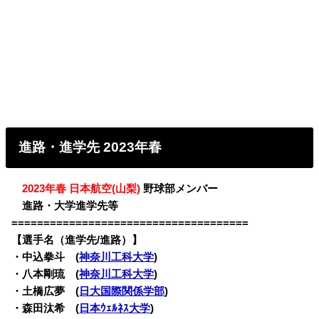
進路・進学先 2023年春
・
2023年春 日本航空(山梨)
野球部メンバー
・
進路・大学進学先等
=====================================
【選手名（進学先/進路）】
・
中込拳斗 (
神奈川工科大学
)
・八本剛琉 (
神奈川工科大学
)
・土橋広夢 (
日大国際関係学部
)
・森田汰希 (
日本ｳｪﾙﾈｽ大学
)