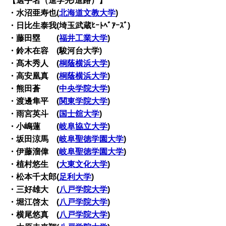
【選手名（進学先/進路）】
・水沼亜寿也(
北海道文教大学
)
・日比生泰我(埼玉武蔵ﾋｰﾄﾍﾞｱｰｽﾞ)
・藤田塁 (
福井工業大学
)
・鈴木在容 (駿河台大学)
・髙木秀人 (
桐蔭横浜大学
)
・高安凰真 (
桐蔭横浜大学
)
・熊田蒼 (
中央学院大学
)
・渡邊隼平 (
関東学院大学
)
・雨宮英斗 (
国士舘大学
)
・小嶋蓮 (
岐阜協立大学
)
・坂田涼馬 (
岐阜聖徳学園大学
)
・伊藤溜偉 (
岐阜聖徳学園大学
)
・植村悠生 (
大東文化大学
)
・松本千太郎(
足利大学
)
・三好雄大 (
八戸学院大学
)
・堀江啓太 (
八戸学院大学
)
・横尾悠真 (
八戸学院大学
)