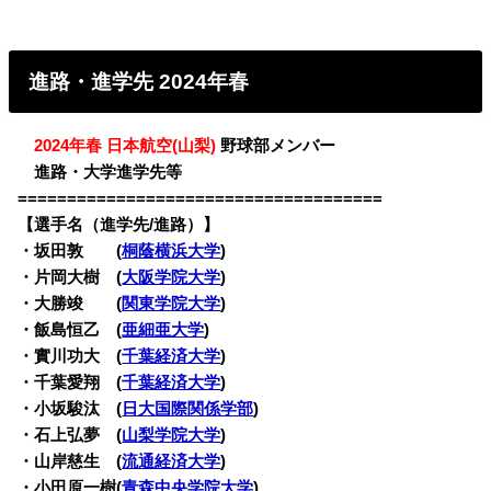
進路・進学先 2024年春
・
2024年春 日本航空(山梨)
野球部メンバー
・
進路・大学進学先等
=====================================
【選手名（進学先/進路）】
・坂田敦 (
桐蔭横浜大学
)
・片岡大樹 (
大阪学院大学
)
・大勝竣 (
関東学院大学
)
・飯島恒乙 (
亜細亜大学
)
・實川功大 (
千葉経済大学
)
・千葉愛翔 (
千葉経済大学
)
・小坂駿汰 (
日大国際関係学部
)
・石上弘夢 (
山梨学院大学
)
・山岸慈生 (
流通経済大学
)
・小田原一樹(
青森中央学院大学
)