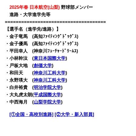
・
2025年春 日本航空(山梨)
野球部メンバー
・
進路・大学進学先等
=====================================
【選手名（進学先/進路）】
・金子竜馬 (高知ﾌｧｲﾃｨﾝｸﾞﾄﾞｯｸﾞｽ)
・金子優馬 (高知ﾌｧｲﾃｨﾝｸﾞﾄﾞｯｸﾞｽ)
・平田幸人 (神奈川ﾌｭｰﾁｬｰﾄﾞﾘｰﾑｽ)
・小林幹汰 (
東日本国際大学
)
・戸板大地 (
創価大学
)
・和田天 (
神奈川工科大学
)
・永野瑛大 (
神奈川工科大学
)
・白井裕貴 (
明治学院大学
)
・大丸虎太朗(
平成国際大学
)
・中西海月 (
山梨学院大学
)
・
[①全国・高校別進路]
[②大学・新入部員]