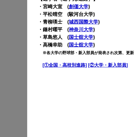
・宮崎大宣 (
創価大学
)
・平松晴空 (駿河台大学)
・青柳瑛士 (
城西国際大学
)
・鎌村曜平 (
神奈川大学
)
・草島悠人 (
国士舘大学
)
・高橋幸助 (
国士舘大学
)
・
※各大学の野球部・新入部員が発表され次第、更新
・
[①全国・高校別進路]
[②大学・新入部員]