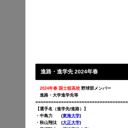
進路・進学先 2024年春
・
2024年春 国士舘高校
野球部メンバー
・
進路・大学進学先等
====================================
【選手名（進学先/進路）】
・中島力 (
東海大学
)
・秋山翔汰 (
大正大学
)