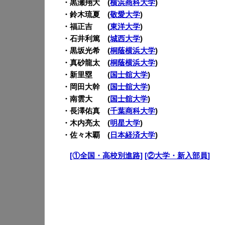
・黒瀬翔大 (
横浜商科大学
)
・鈴木琉夏 (
敬愛大学
)
・福正吉 (
東洋大学
)
・石井利篤 (
城西大学
)
・黒坂光希 (
桐蔭横浜大学
)
・真砂龍太 (
桐蔭横浜大学
)
・新里塁 (
国士舘大学
)
・岡田大幹 (
国士舘大学
)
・南雲大 (
国士舘大学
)
・長澤佑真 (
千葉商科大学
)
・木内亮太 (
明星大学
)
・佐々木覇 (
日本経済大学
)
・
[①全国・高校別進路]
[②大学・新入部員]