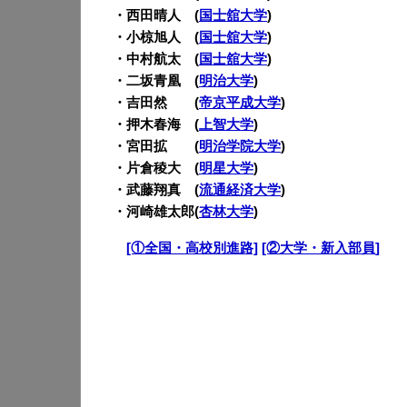
・西田晴人 (
国士舘大学
)
・小椋旭人 (
国士舘大学
)
・中村航太 (
国士舘大学
)
・二坂青凰 (
明治大学
)
・吉田然 (
帝京平成大学
)
・押木春海 (
上智大学
)
・宮田拡 (
明治学院大学
)
・片倉稜大 (
明星大学
)
・武藤翔真 (
流通経済大学
)
・河崎雄太郎(
杏林大学
)
・
[①全国・高校別進路]
[②大学・新入部員]