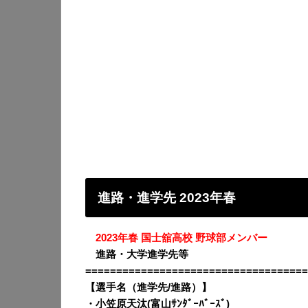
進路・進学先 2023年春
・
2023年春 国士舘高校 野球部メンバー
・
進路・大学進学先等
====================================
【選手名（進学先/進路）】
・
小笠原天汰(富山ｻﾝﾀﾞｰﾊﾞｰｽﾞ)