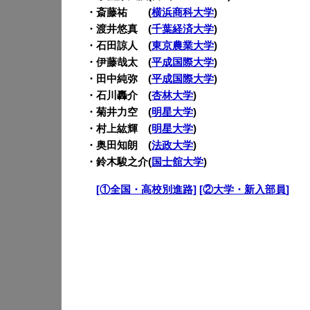
・斎藤祐 (
横浜商科大学
)
・渡井悠真 (
千葉経済大学
)
・石田諒人 (
東京農業大学
)
・伊藤哉太 (
平成国際大学
)
・田中純弥 (
平成国際大学
)
・石川轟介 (
杏林大学
)
・菊井力空 (
明星大学
)
・村上紘輝 (
明星大学
)
・奥田知朗 (
法政大学
)
・鈴木駿之介(
国士舘大学
)
・
[①全国・高校別進路]
[②大学・新入部員]