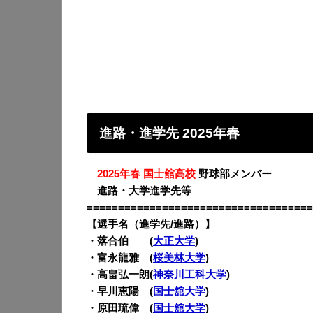
進路・進学先 2025年春
・
2025年春 国士舘高校
野球部メンバー
・
進路・大学進学先等
====================================
【選手名（進学先/進路）】
・落合伯 (
大正大学
)
・富永龍雅 (
桜美林大学
)
・高畠弘一朗(
神奈川工科大学
)
・早川恵陽 (
国士舘大学
)
・原田琉偉 (
国士舘大学
)