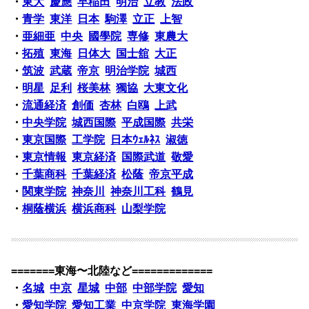
・
東大
慶應
早稲田
明治
立教
法政
・
青学
東洋
日本
駒澤
立正
上智
・
亜細亜
中央
國學院
専修
東農大
・
拓殖
東海
日体大
国士舘
大正
・
筑波
武蔵
帝京
明治学院
城西
・
明星
足利
桜美林
獨協
大東文化
・
流通経済
創価
杏林
白鴎
上武
・
中央学院
城西国際
平成国際
共栄
・
東京国際
工学院
日本ｳｪﾙﾈｽ
淑徳
・
東京情報
東京経済
国際武道
敬愛
・
千葉商科
千葉経済
松蔭
帝京平成
・
関東学院
神奈川
神奈川工科
鶴見
・
桐蔭横浜
横浜商科
山梨学院
=======東海〜北陸など=============
・
名城
中京
星城
中部
中部学院
愛知
・
愛知学院
愛知工業
中京学院
東海学園