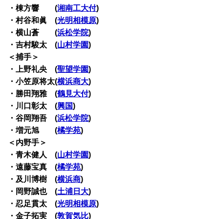
・棟方響 (
湘南工大付
)
・村谷和眞 (
光明相模原
)
・横山蒼 (
浜松学院
)
・吉村駿太 (
山村学園
)
＜捕手＞
・上野礼央 (
聖望学園
)
・小笠原将太(
横浜商大
)
・勝田翔雅 (
鶴見大付
)
・川口彰太 (
興国
)
・谷岡翔吾 (
浜松学院
)
・増元旭 (
橘学苑
)
＜内野手＞
・青木健人 (
山村学園
)
・遠藤宝真 (
橘学苑
)
・及川博樹 (
横浜商
)
・岡野誠也 (
土浦日大
)
・忍足貫太 (
光明相模原
)
・金子拓実 (
敦賀気比
)