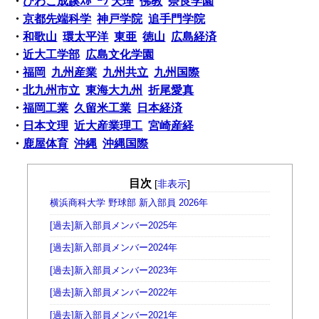
・
びわこ成蹊ｽﾎﾟｰﾂ
天理
佛教
奈良学園
・
京都先端科学
神戸学院
追手門学院
・
和歌山
環太平洋
東亜
徳山
広島経済
・
近大工学部
広島文化学園
・
福岡
九州産業
九州共立
九州国際
・
北九州市立
東海大九州
折尾愛真
・
福岡工業
久留米工業
日本経済
・
日本文理
近大産業理工
宮崎産経
・
鹿屋体育
沖縄
沖縄国際
目次
[
非表示
]
横浜商科大学 野球部 新入部員 2026年
[過去]新入部員メンバー2025年
[過去]新入部員メンバー2024年
[過去]新入部員メンバー2023年
[過去]新入部員メンバー2022年
[過去]新入部員メンバー2021年