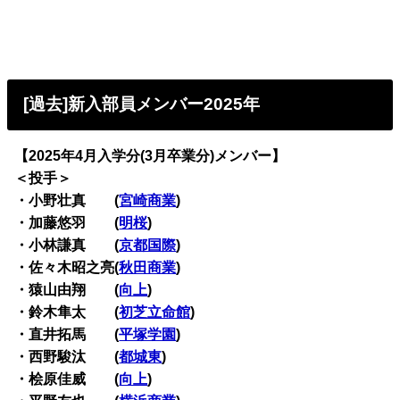
[過去]新入部員メンバー2025年
【2025年4月入学分(3月卒業分)メンバー】
＜投手＞
・小野壮真 (
宮崎商業
)
・加藤悠羽 (
明桜
)
・小林謙真 (
京都国際
)
・佐々木昭之亮(
秋田商業
)
・猿山由翔 (
向上
)
・鈴木隼太 (
初芝立命館
)
・直井拓馬 (
平塚学園
)
・西野駿汰 (
都城東
)
・桧原佳威 (
向上
)