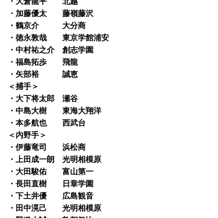
・大倉龍平 北越
・加藤優太 藤嶺藤沢
・鶴京介 大分商
・徳永敦哉 東京学館浦安
・中村祐之介 創志学園
・福島拓歩 飛龍
・矢部裕 誠恵
＜捕手＞
・大下将太郎 瀬谷
・中島大樹 東海大翔洋
・本多航也 西武台
＜内野手＞
・伊藤竜司 浜松商
・上田成一朗 光明相模原
・大田駿佑 富山第一
・長田直樹 日章学園
・下土井優 広島観音
・田中滉己 光明相模原