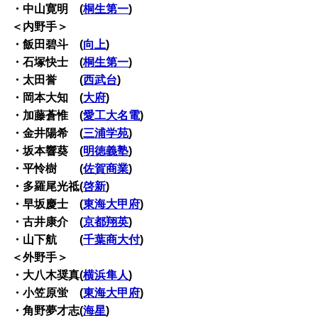
・中山寛明 (
桐生第一
)
＜内野手＞
・飯田碧斗 (
向上
)
・石塚快士 (
桐生第一
)
・太田誉 (
西武台
)
・岡本大知 (
大府
)
・加藤蒼惟 (
愛工大名電
)
・金井陽希 (
三浦学苑
)
・坂本響葵 (
明徳義塾
)
・平怜樹 (
佐賀商業
)
・多羅尾光祗(
啓新
)
・早坂慶士 (
東海大甲府
)
・古井康介 (
京都翔英
)
・山下航 (
千葉商大付
)
＜外野手＞
・大八木奨真(
横浜隼人
)
・小笠原蛍 (
東海大甲府
)
・角野夢才志(
海星
)