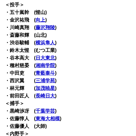
＜投手＞
・五十嵐幹 (惺山)
・金沢祐飛 (
向上
)
・川崎真翔 (
藤沢翔陵
)
・斎藤和輝 (山北)
・渋谷駿輔 (
横浜隼人
)
・鈴木太惺 (むつ工業)
・谷本高大 (
日大東北
)
・種村慈晏 (
湘南学院
)
・中田吏 (
青藍泰斗
)
・西沢翼 (
三浦学苑
)
・林元輝 (
加茂暁星
)
・前田匠人 (
長崎日大
)
＜捕手＞
・黒崎渉冴 (
千葉学芸
)
・佐藤惇人 (
東海大相模
)
・佐藤優人 (大師)
＜内野手＞