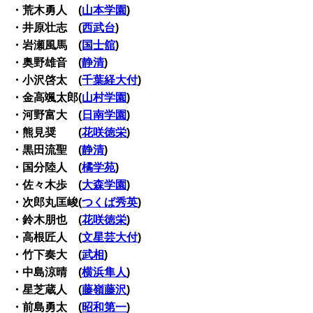
・荒木勇人 (
山本学園
)
・井原壮志 (
西武台
)
・岩瀬風馬 (
国士舘
)
・奥野雄音 (
静清
)
・小沢啓太 (
千葉経大付
)
・金高颯太郎(
山村学園
)
・河野富大 (
日南学園
)
・熊見奨 (
花咲徳栄
)
・黒田流聖 (
静清
)
・国分陸人 (
橘学苑
)
・佐々木歩 (
大森学園
)
・次郎丸匡峻(
つくば秀英
)
・鈴木朋也 (
花咲徳栄
)
・高根匠人 (
文星芸大付
)
・竹下奏大 (
武相
)
・中島涼晴 (
横浜隼人
)
・星芝蔵人 (
藤嶺藤沢
)
・前島勇太 (
昭和第一
)