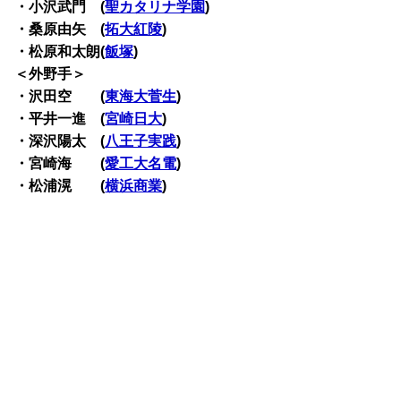
・小沢武門 (
聖カタリナ学園
)
・桑原由矢 (
拓大紅陵
)
・松原和太朗(
飯塚
)
＜外野手＞
・沢田空 (
東海大菅生
)
・平井一進 (
宮崎日大
)
・深沢陽太 (
八王子実践
)
・宮崎海 (
愛工大名電
)
・松浦滉 (
横浜商業
)