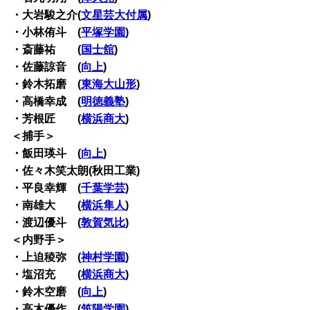
・大岩駿之介(
文星芸大付属
)
・小林侑斗 (
平塚学園
)
・斎藤祐 (
国士舘
)
・佐藤諒音 (
向上
)
・鈴木拓磨 (
東海大山形
)
・高橋幸成 (
明徳義塾
)
・芳根匠 (
横浜商大
)
＜捕手＞
・飯田瑛斗 (
向上
)
・佐々木笑太朗(秋田工業)
・平良幸輝 (
千葉学芸
)
・南雄大 (
横浜隼人
)
・渡辺優斗 (
敦賀気比
)
＜内野手＞
・上迫稜弥 (
神村学園
)
・塩沼充 (
横浜商大
)
・鈴木空磨 (
向上
)
・高木優作 (
筑陽学園
)