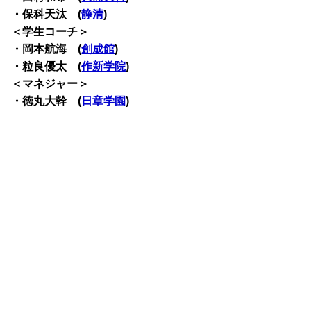
・保科天汰 (
静清
)
＜学生コーチ＞
・岡本航海 (
創成館
)
・粒良優太 (
作新学院
)
＜マネジャー＞
・徳丸大幹 (
日章学園
)