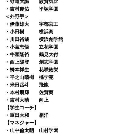
・野道大誠 敦賀気比
・吉村慶佑 平塚学園
＜外野手＞
・伊藤雄大 宇都宮工
・小田樹 横浜商
・川田裕哉 横浜創学館
・小宮恵悟 立花学園
・牛頭隆裕 鶴見大付
・西上陽登 創志学園
・橋本祥生 花咲徳栄
・平之山晴樹 橘学苑
・米田岳斗 飛龍
・本村朋輝 佐賀商
・吉村大晴 向上
【学生コーチ】
・重田大和 相洋
【マネジャー】
・山中倫太朗 山村学園