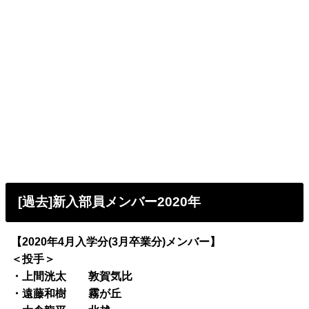
[過去]新入部員メンバー2020年
【2020年4月入学分(3月卒業分)メンバー】
＜投手＞
・上間洸太 敦賀気比
・遠藤和樹 霧が丘