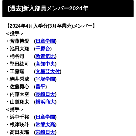
[過去]新入部員メンバー2024年
【2024年4月入学分(3月卒業分)メンバー】
＜投手＞
・斉藤博愛 (
日章学園
)
・池田大翔 (
千原台
)
・桶谷司 (
敦賀気比
)
・堅田紘可 (
高知中央
)
・工藤逞 (
文星芸大付
)
・駒井秀成 (
平塚学園
)
・佐藤勇心 (
昌平
)
・内藤大空 (
長崎日大
)
・山道翔太 (
横浜商大
)
＜捕手＞
・浜中千裕 (
日章学園
)
・根津瑛斗 (
常磐大高
)
・高田友瑠 (
宮崎日大
)