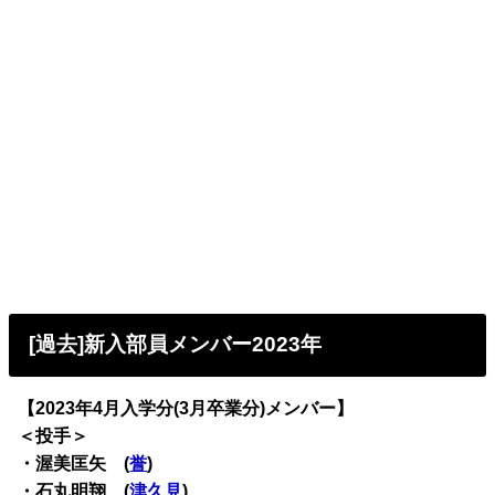
[過去]新入部員メンバー2023年
【2023年4月入学分(3月卒業分)メンバー】
＜投手＞
・渥美匡矢 (
誉
)
・石丸明翔 (
津久見
)