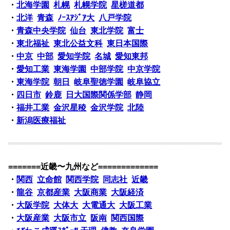
・
北海学園
札幌
札幌学院
星槎道都
・
北洋
青森
ﾉｰｽｱｼﾞｱ大
八戸学院
・
青森中央学院
仙台
東北学院
富士
・
東北福祉
東北公益文科
東日本国際
・
中京
中部
愛知学院
名城
愛知東邦
・
愛知工業
東海学園
中部学院
中京学院
・
東海学院
朝日
岐阜聖徳学園
岐阜協立
・
四日市
鈴鹿
日大国際関係学部
静岡
・
福井工業
金沢星稜
金沢学院
北陸
・
新潟医療福祉
=======近畿〜九州など=============
・
関西
立命館
関西学院
同志社
近畿
・
龍谷
京都産業
大阪商業
大阪経済
・
大阪学院
大体大
大電通大
大阪工業
・
大阪産業
大阪市立
阪南
関西国際