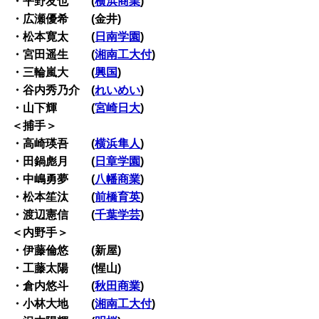
・平野友也 (
横浜商業
)
・広瀬優希 (金井)
・松本寛太 (
日南学園
)
・宮田遥生 (
湘南工大付
)
・三輪嵐大 (
興国
)
・谷内秀乃介 (
れいめい
)
・山下輝 (
宮崎日大
)
＜捕手＞
・高崎瑛吾 (
横浜隼人
)
・田鍋彪月 (
日章学園
)
・中嶋勇夢 (
八幡商業
)
・松本笙汰 (
前橋育英
)
・渡辺憲信 (
千葉学芸
)
＜内野手＞
・伊藤倫悠 (新屋)
・工藤太陽 (惺山)
・倉内悠斗 (
秋田商業
)
・小林大地 (
湘南工大付
)