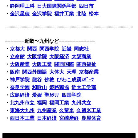
・
静岡理工科
日大国際関係学部
四日市
・
金沢星稜
金沢学院
福井工業
北陸
松本
=======近畿〜九州など=============
・
京都大
関西
関西学院
近畿
同志社
・
立命館
大阪学院
大阪経済
大阪商業
・
大阪産業
大阪工業
関西国際
関西福祉
・
阪南
関西外国語
大体大
天理
京都産業
・
神戸学院
龍谷
佛教
びわこ成蹊ｽﾎﾟｰﾂ
・
奈良学園
和歌山
姫路獨協
近大工学部
・
広島経済
愛媛
聖ｶﾀﾘﾅ
四国学院
・
北九州市立
福岡
福岡工業
九州共立
・
東海大九州
九州産業
久留米
久留米工業
・
西日本工業
日本経済
宮崎産経
鹿屋体育