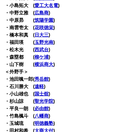
・小島拓大 (
愛工大名電
)
・中野立雅 (
広島商
)
・中原昴 (
筑陽学園
)
・南雲壱太 (
花咲徳栄
)
・橋本和真 (
日大三
)
・福田瑛 (
玉野光南
)
・松木光 (
西武台
)
・森塁都 (
柳ケ浦
)
・山下樹 (
横浜商大
)
＜外野手＞
・池田颯一郎(
秀岳館
)
・石川勝大 (
遠軽
)
・小山雄也 (
国士舘
)
・杉山諒 (
聖光学院
)
・平良一朗 (
必由館
)
・竹島楓斗 (
八幡商
)
・玉城琉 (
明徳義塾
)
・田村和希 (
大商大付
)