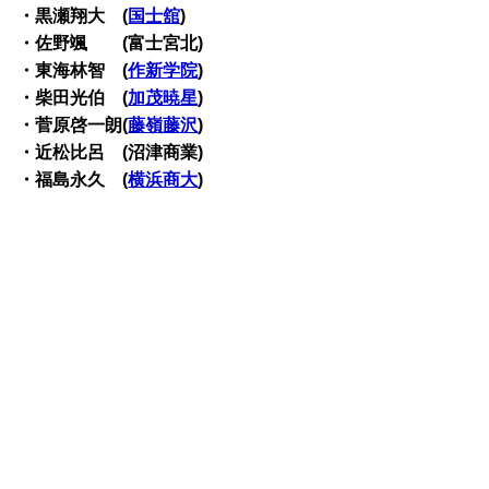
・黒瀬翔大 (
国士舘
)
・佐野颯 (富士宮北)
・東海林智 (
作新学院
)
・柴田光伯 (
加茂暁星
)
・菅原啓一朗(
藤嶺藤沢
)
・近松比呂 (沼津商業)
・福島永久 (
横浜商大
)