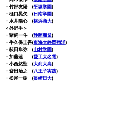
・竹部友陽 (
平塚学園
)
・樋口晃矢 (
日南学園
)
・水井陽心 (
横浜商大
)
＜外野手＞
・猪飼一斗 (
静岡商業
)
・牛久保圭吾(
東海大静岡翔洋
)
・荻田隼弥 (
山村学園
)
・加藤蓮 (
愛工大名電
)
・小西悠聖 (
大商大高
)
・斎田治之 (
八王子実践
)
・松尾一樹 (
長崎日大
)