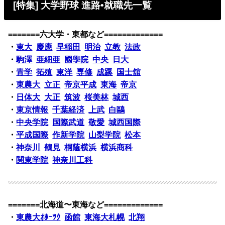
[特集] 大学野球 進路•就職先一覧
=======六大学・東都など=============
・
東大
慶應
早稲田
明治
立教
法政
・
駒澤
亜細亜
國學院
中央
日大
・
青学
拓殖
東洋
専修
成蹊
国士舘
・
東農大
立正
帝京平成
東海
帝京
・
日体大
大正
筑波
桜美林
城西
・
東京情報
千葉経済
上武
白鷗
・
中央学院
国際武道
敬愛
城西国際
・
平成国際
作新学院
山梨学院
松本
・
神奈川
鶴見
桐蔭横浜
横浜商科
・
関東学院
神奈川工科
=======北海道〜東海など=============
・
東農大ｵﾎｰﾂｸ
函館
東海大札幌
北翔