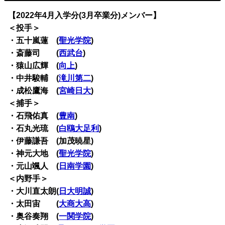
【2022年4月入学分(3月卒業分)メンバー】
＜投手＞
・五十嵐蓮 (
聖光学院
)
・斎藤司 (
西武台
)
・猿山広輝 (
向上
)
・中井駿輔 (
滝川第二
)
・成松鷹海 (
宮崎日大
)
＜捕手＞
・石飛佑真 (
豊南
)
・石丸光琉 (
白鴎大足利
)
・伊藤謙吾 (加茂暁星)
・神元大地 (
聖光学院
)
・元山颯人 (
日南学園
)
＜内野手＞
・大川直太朗(
日大明誠
)
・太田宙 (
大商大高
)
・奥谷奏翔 (
一関学院
)