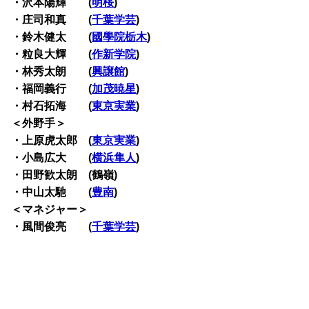
・沢本陽輝 (
明桜
)
・庄司和真 (
千葉学芸
)
・鈴木健太 (
國學院栃木
)
・粒良大輝 (
作新学院
)
・林秀太朗 (
興譲館
)
・福岡義行 (
加茂暁星
)
・村石拓海 (
東京実業
)
＜外野手＞
・上原虎太郎 (
東京実業
)
・小島広大 (
横浜隼人
)
・田野歓太朗 (鶴嶺)
・中山太馳 (
豊南
)
＜マネジャー＞
・風間俊亮 (
千葉学芸
)