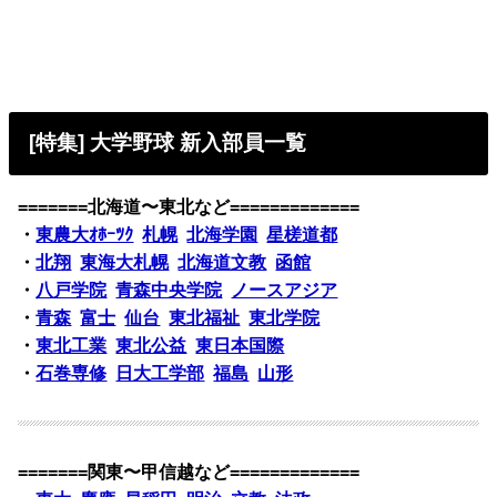
[特集] 大学野球 新入部員一覧
=======北海道〜東北など=============
・
東農大ｵﾎｰﾂｸ
札幌
北海学園
星槎道都
・
北翔
東海大札幌
北海道文教
函館
・
八戸学院
青森中央学院
ノースアジア
・
青森
富士
仙台
東北福祉
東北学院
・
東北工業
東北公益
東日本国際
・
石巻専修
日大工学部
福島
山形
=======関東〜甲信越など=============