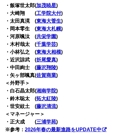
・飯塚世太郎(
加茂暁星
)
・大崎翔 (
工学院大付
)
・太田真滉 (
東海大菅生
)
・岡本零生 (
東海大札幌
)
・河原颯汰 (
共栄学園
)
・木村哉太 (
千葉学芸
)
・小林弘之 (
東海大相模
)
・近沢諒武 (
折尾愛真
)
・中田絢士 (
藤沢翔陵
)
・矢ヶ部颯真(
佐賀商業
)
＜外野手＞
・白石晶太郎(
湘南学院
)
・鈴木聡太 (
拓大紅陵
)
・世安紋土 (
藤沢清流
)
＜マネージャー＞
・正大成 (
三浦学苑
)
※参考：
2026年春の最新進路をUPDATE中