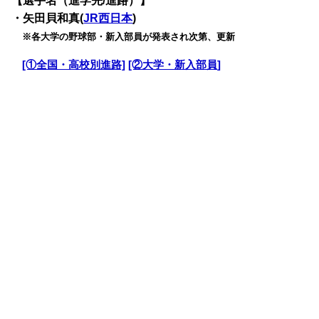
【選手名（進学先/進路）】
・矢田貝和真(
JR西日本
)
・
※各大学の野球部・新入部員が発表され次第、更新
・
[①全国・高校別進路]
[②大学・新入部員]