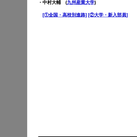
・中村大輔 (
九州産業大学
)
・
[①全国・高校別進路]
[②大学・新入部員]