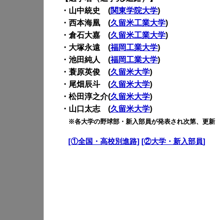
・山中統史 (
関東学院大学
)
・西本海凰 (
久留米工業大学
)
・倉石大嘉 (
久留米工業大学
)
・大塚永遠 (
福岡工業大学
)
・池田純人 (
福岡工業大学
)
・蓑原英俊 (
久留米大学
)
・尾畑辰斗 (
久留米大学
)
・松田淳之介(
久留米大学
)
・山口太志 (
久留米大学
)
・
※各大学の野球部・新入部員が発表され次第、更新
・
[①全国・高校別進路]
[②大学・新入部員]