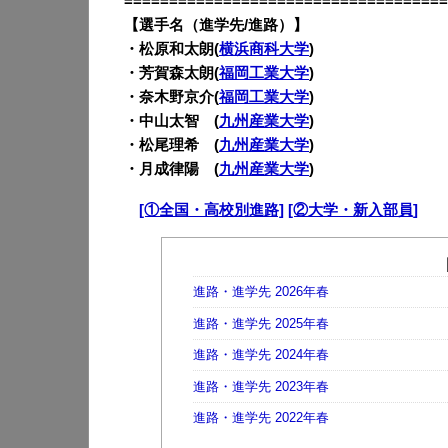
====================================
【選手名（進学先/進路）】
・
松原和太朗(
横浜商科大学
)
・芳賀森太朗(
福岡工業大学
)
・奈木野京介(
福岡工業大学
)
・中山太智 (
九州産業大学
)
・松尾理希 (
九州産業大学
)
・月成律陽 (
九州産業大学
)
・
[①全国・高校別進路]
[②大学・新入部員]
進路・進学先 2026年春
進路・進学先 2025年春
進路・進学先 2024年春
進路・進学先 2023年春
進路・進学先 2022年春