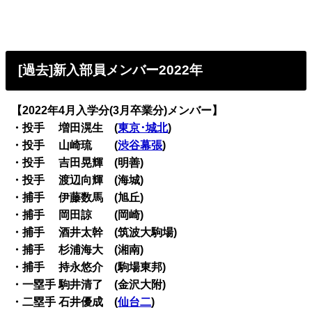
[過去]新入部員メンバー2022年
【2022年4月入学分(3月卒業分)メンバー】
・投手 増田滉生 (
東京･城北
)
・投手 山崎琉 (
渋谷幕張
)
・投手 吉田晃輝 (明善)
・投手 渡辺向輝 (海城)
・捕手 伊藤数馬 (旭丘)
・捕手 岡田諒 (岡崎)
・捕手 酒井太幹 (筑波大駒場)
・捕手 杉浦海大 (湘南)
・捕手 持永悠介 (駒場東邦)
・一塁手 駒井清了 (金沢大附)
・二塁手 石井優成 (
仙台二
)