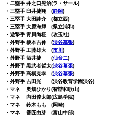
・二塁手 井之口晃治(ラ・サール)
・三塁手 臼井捷翔 (
静岡
)
・三塁手 大田詠介 (都立西)
・三塁手 大原海輝 (県立浦和)
・遊撃手 青貝尚柾 (攻玉社)
・外野手 榎本吉伸 (
渋谷幕張
)
・外野手 工藤雄大 (
市川
)
・外野手 酒井捷 (
仙台二
)
・外野手 黒武者哲太(
渋谷幕張
)
・外野手 髙橋克幸 (
渋谷幕張
)
・外野手 吉田光 (渋谷教育学園渋谷)
・マネ 奥畑ひかり(智辯和歌山)
・マネ
内田倖太郞(広島学院)
・マネ
鈴木もも (岡崎)
・マネ
番匠由芽 (富山中部)