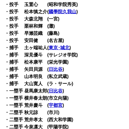
・投手 玉置心 (昭和学院秀英)
・投手 松本慎之介(
國學院久我山
)
・投手 大森北翔 (一宮)
・投手 栗林和輝 (灘)
・投手 早瀨芸織 (藤島)
・投手 安田健 (名古屋)
・捕手 土ヶ端祐人(
東京･城北
)
・捕手 深見優斗 (サレジオ学院)
・捕手 松本康平 (栄光学園)
・捕手 矢田貝源 (
日比谷
)
・捕手 山本明良 (私立武蔵)
・捕手 大山寛人 (ラ・サール)
・一塁手 昼馬康太郎(
日比谷
)
・一塁手 横井春太朗(市立向陽)
・一塁手 荒井慶斗 (
宇都宮
)
・二塁手 秋元諒 (市川)
・二塁手 荒井孝太 (西大和学園)
・二塁手 今泉凛大 (甲陽学院)