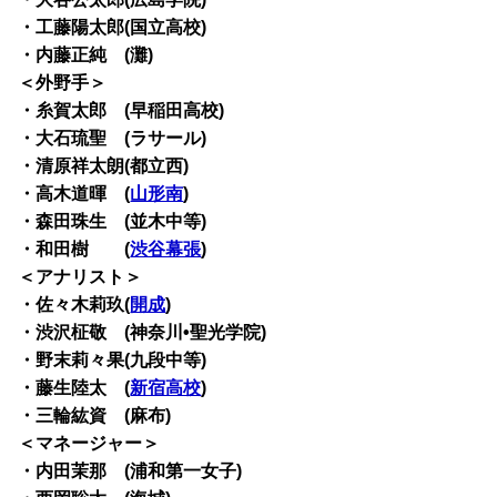
・工藤陽太郎(国立高校)
・内藤正純 (灘)
＜外野手＞
・糸賀太郎 (早稲田高校)
・大石琉聖 (ラサール)
・清原祥太朗(都立西)
・高木道暉 (
山形南
)
・森田珠生 (並木中等)
・和田樹 (
渋谷幕張
)
＜アナリスト＞
・佐々木莉玖(
開成
)
・渋沢柾敬 (神奈川•聖光学院)
・野末莉々果(九段中等)
・藤生陸太 (
新宿高校
)
・三輪紘資 (麻布)
＜マネージャー＞
・内田茉那 (浦和第一女子)