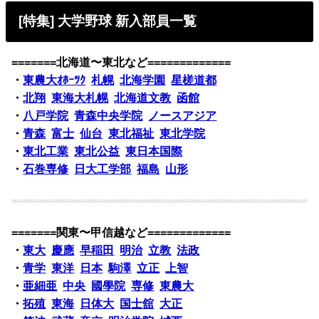
[特集] 大学野球 新入部員一覧
=======北海道〜東北など=============
・
東農大ｵﾎｰﾂｸ
札幌
北海学園
星槎道都
・
北翔
東海大札幌
北海道文教
函館
・
八戸学院
青森中央学院
ノースアジア
・
青森
富士
仙台
東北福祉
東北学院
・
東北工業
東北公益
東日本国際
・
石巻専修
日大工学部
福島
山形
=======関東〜甲信越など=============
・
東大
慶應
早稲田
明治
立教
法政
・
青学
東洋
日本
駒澤
立正
上智
・
亜細亜
中央
國學院
専修
東農大
・
拓殖
東海
日体大
国士舘
大正