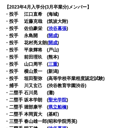
【2023年4月入学分(3月卒業分)メンバー】
・投手 江口直希 (海城)
・投手 近藤克哉 (筑波大附)
・投手 佐伯豪栄 (
渋谷幕張
)
・投手 永島開 (
開成
)
・投手 花村亮太朗(
開成
)
・投手 平泉輝将 (戸山)
・投手 前田理玖 (熊本)
・投手 山口周平 (
三重
)
・投手 横山景一 (新潟)
・投手 垣田聖弥 (高等学校卒業程度認定試験)
・捕手 川又玄己 (渋谷教育学園渋谷)
・二塁手 石川晃 (灘)
・二塁手 坂本学朗 (
聖光学院
)
・二塁手 堀部康平 (
県立船橋
)
・二塁手 本岡貢大 (基町)
・三塁手 春山雄一郎(昭和学院秀英)