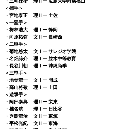
・三宅杜衛 理Ⅱ一 広島大学附属福山
＜捕手＞
・宮地泰正 理Ⅱ一 土佐
＜一塁手＞
・梅林浩大 理Ⅰ一 静岡
・向原拓弥 文Ⅱ一 長崎西
＜二塁手＞
・菊地悠太 文Ⅰ一 サレジオ学院
・名畑諒介 理Ⅰ一 並木中等教育
・長谷川朝 理Ⅰ一 沖縄尚学
＜三塁手＞
・地曵龍一 文Ⅰ一 開成
・高山将敬 理Ⅰ一 上田
＜遊撃手＞
・阿部泰典 理Ⅱ一 栄東
・椎名航 理Ⅰ一 日比谷
・秀島龍治 文Ⅱ一 東筑
・平松光紀 文Ⅱ一 東海