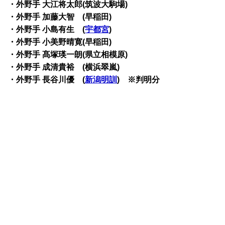
・外野手 大江将太郎(筑波大駒場)
・外野手 加藤大智 (早稲田)
・外野手 小島有生 (
宇都宮
)
・外野手 小美野晴寛(早稲田)
・外野手 髙塚瑛一朗(県立相模原)
・外野手 成清貴裕 (横浜翠嵐)
・外野手 長谷川優 (
新潟明訓
)
※判明分