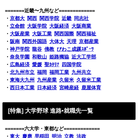
=======近畿〜九州など=============
・
京都大
関西
関西学院
近畿
同志社
・
立命館
大阪学院
大阪経済
大阪商業
・
大阪産業
大阪工業
関西国際
関西福祉
・
阪南
関西外国語
大体大
天理
京都産業
・
神戸学院
龍谷
佛教
びわこ成蹊ｽﾎﾟｰﾂ
・
奈良学園
和歌山
姫路獨協
近大工学部
・
広島経済
愛媛
聖ｶﾀﾘﾅ
四国学院
・
北九州市立
福岡
福岡工業
九州共立
・
東海大九州
九州産業
久留米
久留米工業
・
西日本工業
日本経済
宮崎産経
鹿屋体育
[特集] 大学野球 進路•就職先一覧
=======六大学・東都など=============
・
東大
慶應
早稲田
明治
立教
法政