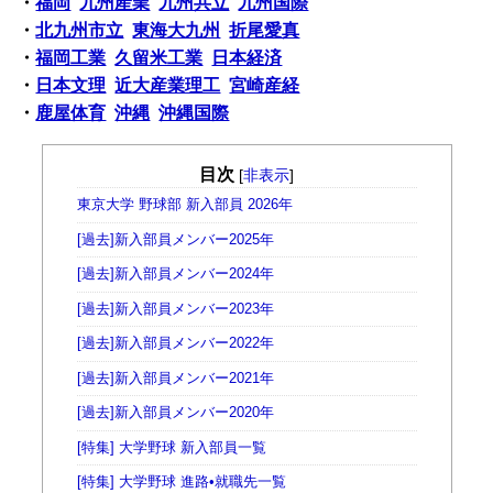
・
福岡
九州産業
九州共立
九州国際
・
北九州市立
東海大九州
折尾愛真
・
福岡工業
久留米工業
日本経済
・
日本文理
近大産業理工
宮崎産経
・
鹿屋体育
沖縄
沖縄国際
目次
[
非表示
]
東京大学 野球部 新入部員 2026年
[過去]新入部員メンバー2025年
[過去]新入部員メンバー2024年
[過去]新入部員メンバー2023年
[過去]新入部員メンバー2022年
[過去]新入部員メンバー2021年
[過去]新入部員メンバー2020年
[特集] 大学野球 新入部員一覧
[特集] 大学野球 進路•就職先一覧