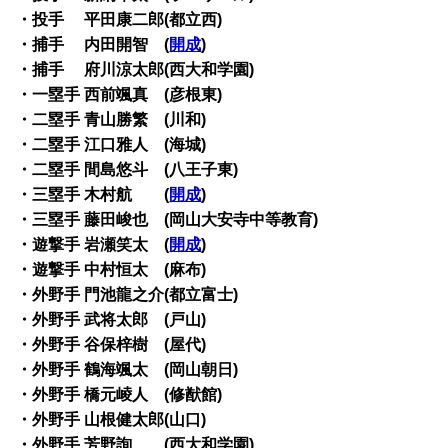
・投手 平田康二郎(都立西)
・捕手 内田開智 (
開成
)
・捕手 府川涼太郎(西大和学園)
・一塁手 西前颯真 (彦根東)
・二塁手 青山勝繁 (川和)
・二塁手 江口雅人 (海城)
・二塁手 間島悠斗 (八王子東)
・三塁手 木村航 (
開成
)
・三塁手 藤田峻也 (岡山大安寺中等教育)
・遊撃手 岩瀬笑太 (
開成
)
・遊撃手 中村恒太 (麻布)
・外野手 門池龍之介(都立富士)
・外野手 武将太郎 (戸山)
・外野手 谷保梓樹 (屋代)
・外野手 鶴海颯太 (岡山朝日)
・外野手 橋元崚人 (修猷館)
・外野手 山根健太郎(山口)
・外野手 芳野詢 (西大和学園)