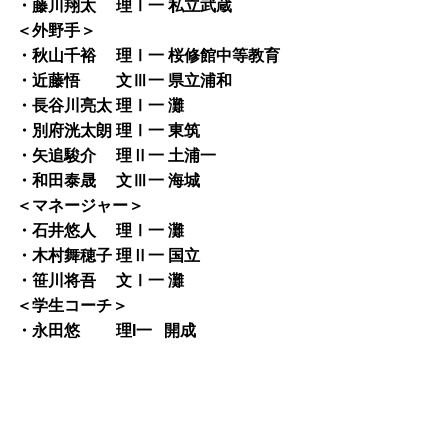
・藤川翔太 理Ⅰ一 私立武蔵
＜外野手＞
・秋山千裕 理Ⅰ一 桜修館中等教育
・近藤悟 文Ⅲ一 県立浦和
・長谷川亮太 理Ⅰ一 灘
・別府洸太朗 理Ⅰ一 東筑
・矢追駿介 理Ⅱ一 土浦一
・和田泰晟 文Ⅲ一 海城
＜マネージャー＞
・石井悠人 理Ⅰ一 灘
・木村舞穂子 理Ⅱ一 国立
・笹川将吾 文Ⅰ一 灘
＜学生コーチ＞
・永田悠 理I一 開成