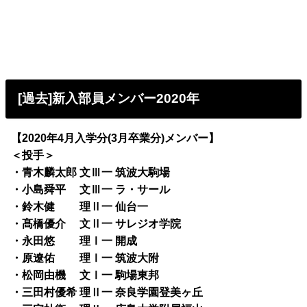
[過去]新入部員メンバー2020年
【2020年4月入学分(3月卒業分)メンバー】
＜投手＞
・青木麟太郎 文Ⅲ一 筑波大駒場
・小島舜平 文Ⅲ一 ラ・サール
・鈴木健 理Ⅱ一 仙台一
・髙橋優介 文Ⅱ一 サレジオ学院
・永田悠 理Ⅰ一 開成
・原遼佑 理Ⅰ一 筑波大附
・松岡由機 文Ⅰ一 駒場東邦
・三田村優希 理Ⅱ一 奈良学園登美ヶ丘