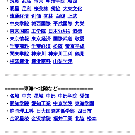
・
筑波
武蔵
帝京
明治学院
城西
・
明星
足利
桜美林
獨協
大東文化
・
流通経済
創価
杏林
白鴎
上武
・
中央学院
城西国際
平成国際
共栄
・
東京国際
工学院
日本ｳｪﾙﾈｽ
淑徳
・
東京情報
東京経済
国際武道
敬愛
・
千葉商科
千葉経済
松蔭
帝京平成
・
関東学院
神奈川
神奈川工科
鶴見
・
桐蔭横浜
横浜商科
山梨学院
=======東海〜北陸など=============
・
名城
中京
星城
中部
中部学院
愛知
・
愛知学院
愛知工業
中京学院
東海学園
・
静岡理工科
日大国際関係学部
四日市
・
金沢星稜
金沢学院
福井工業
北陸
松本