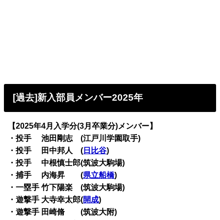
[過去]新入部員メンバー2025年
【2025年4月入学分(3月卒業分)メンバー】
・投手 池田剛志 (江戸川学園取手)
・投手 田中邦人 (
日比谷
)
・投手 中根慎士郎(筑波大駒場)
・捕手 内海昇 (
県立船橋
)
・一塁手 竹下陽楽 (筑波大駒場)
・遊撃手 大寺幸太郎(
開成
)
・遊撃手 田崎脩 (筑波大附)