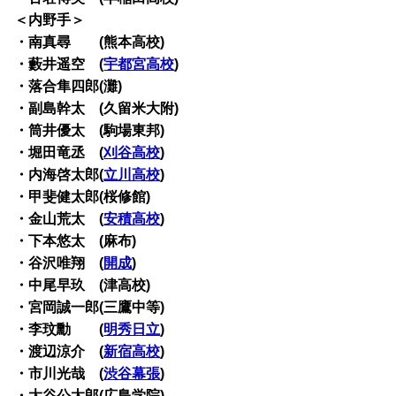
＜内野手＞
・南真尋 (熊本高校)
・藪井遥空 (
宇都宮高校
)
・落合隼四郎(灘)
・副島幹太 (久留米大附)
・筒井優太 (駒場東邦)
・堀田竜丞 (
刈谷高校
)
・内海啓太郎(
立川高校
)
・甲斐健太郎(桜修館)
・金山荒太 (
安積高校
)
・下本悠太 (麻布)
・谷沢唯翔 (
開成
)
・中尾早玖 (津高校)
・宮岡誠一郎(三鷹中等)
・李玟勳 (
明秀日立
)
・渡辺涼介 (
新宿高校
)
・市川光哉 (
渋谷幕張
)
・大谷公太郎(広島学院)