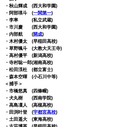
・秋山輝成 (西大和学園)
・阿部瑛斗 (
一関第一
)
・李率 (私立武蔵)
・市川慶 (西大和学園)
・内部航 (
開成
)
・木村優太 (早稲田高校)
・草野颯斗 (大教大天王寺)
・高村優平 (新潟高校)
・寺村聡一郎(湘南高校)
・松田渓杜 (都立富士)
・森本空暉 (小石川中等)
＜捕手＞
・市橋悠真 (四條畷)
・犬丸樹 (西南学院)
・高島凜人 (高槻高校)
・田渕叶登 (
宇都宮高校
)
・土田遥大 (東海高校)
・古荘博英 (早稲田高校)