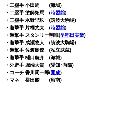
・二塁手 小田周 (海城)
・二塁手 塗師拓馬 (
時習館
)
・三塁手 水野里玖 (筑波大駒場)
・遊撃手 片桐丈太 (
時習館
)
・遊撃手 スタンリー翔唯(
早稲田実業
)
・遊撃手 成瀬悠人 (筑波大駒場)
・遊撃手 佐渡島遼 (私立武蔵)
・遊撃手 樋口航介 (海城)
・外野手 堀端大貴 (愛知･向陽)
・コーチ 香川周一郎(
開成
)
・マネ 横田麟 (湘南)