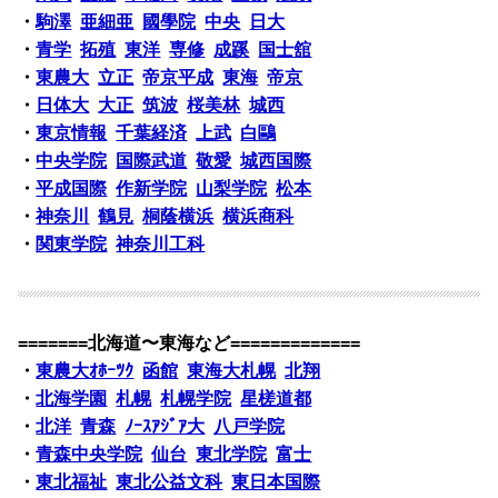
・
駒澤
亜細亜
國學院
中央
日大
・
青学
拓殖
東洋
専修
成蹊
国士舘
・
東農大
立正
帝京平成
東海
帝京
・
日体大
大正
筑波
桜美林
城西
・
東京情報
千葉経済
上武
白鷗
・
中央学院
国際武道
敬愛
城西国際
・
平成国際
作新学院
山梨学院
松本
・
神奈川
鶴見
桐蔭横浜
横浜商科
・
関東学院
神奈川工科
=======北海道〜東海など=============
・
東農大ｵﾎｰﾂｸ
函館
東海大札幌
北翔
・
北海学園
札幌
札幌学院
星槎道都
・
北洋
青森
ﾉｰｽｱｼﾞｱ大
八戸学院
・
青森中央学院
仙台
東北学院
富士
・
東北福祉
東北公益文科
東日本国際