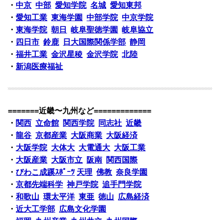
・
中京
中部
愛知学院
名城
愛知東邦
・
愛知工業
東海学園
中部学院
中京学院
・
東海学院
朝日
岐阜聖徳学園
岐阜協立
・
四日市
鈴鹿
日大国際関係学部
静岡
・
福井工業
金沢星稜
金沢学院
北陸
・
新潟医療福祉
=======近畿〜九州など=============
・
関西
立命館
関西学院
同志社
近畿
・
龍谷
京都産業
大阪商業
大阪経済
・
大阪学院
大体大
大電通大
大阪工業
・
大阪産業
大阪市立
阪南
関西国際
・
びわこ成蹊ｽﾎﾟｰﾂ
天理
佛教
奈良学園
・
京都先端科学
神戸学院
追手門学院
・
和歌山
環太平洋
東亜
徳山
広島経済
・
近大工学部
広島文化学園