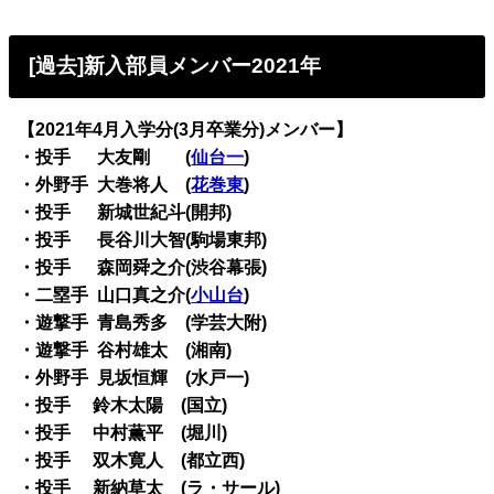
[過去]新入部員メンバー2021年
【2021年4月入学分(3月卒業分)メンバー】
・投手 大友剛 (
仙台一
)
・外野手 大巻将人 (
花巻東
)
・投手 新城世紀斗(開邦)
・投手 長谷川大智(駒場東邦)
・投手 森岡舜之介(渋谷幕張)
・二塁手 山口真之介(
小山台
)
・遊撃手 青島秀多 (学芸大附)
・遊撃手 谷村雄太 (湘南)
・外野手 見坂恒輝 (水戸一)
・投手 鈴木太陽 (国立)
・投手 中村薫平 (堀川)
・投手 双木寛人 (都立西)
・投手 新納草太 (ラ・サール)