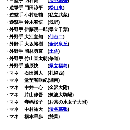
・三塁手 明石健 (
渋谷幕張
)
・遊撃手 門田涼平 (
松山東
)
・遊撃手 小村旺輔 (私立武蔵)
・遊撃手 鈴木宥悟 (浅野)
・外野手 伊藤滉一郎(県立千葉)
・外野手 大江宣知 (
仙台二
)
・外野手 大坂裕樹 (
金沢泉丘
)
・外野手 岡林勇直 (
土佐
)
・外野手 竹山直太朗(修道)
・外野手 藤原快 (
県立福島
)
・マネ
石田遥人 (札幌西)
・マネ
堂埜智咲紀(湘南)
・マネ
中井一心 (金沢大附)
・マネ
片山修吾 (筑波大駒場)
・マネ
寺嶋桜子 (お茶の水女子大附)
・マネ
中村祐大 (
渋谷幕張
)
・マネ
橋本果歩 (雙葉)