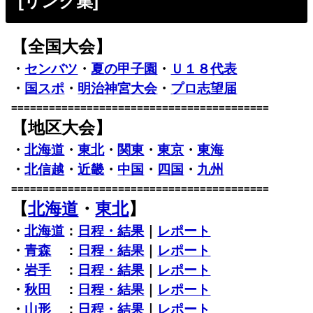
[リンク集]
【全国大会】
・
センバツ
・
夏の甲子園
・
Ｕ１８代表
・
国スポ
・
明治神宮大会
・
プロ志望届
=========================================
【地区大会】
・
北海道
・
東北
・
関東
・
東京
・
東海
・
北信越
・
近畿
・
中国
・
四国
・
九州
=========================================
【
北海道
・
東北
】
・
北海道
：
日程・結果
｜
レポート
・
青森
：
日程・結果
｜
レポート
・
岩手
：
日程・結果
｜
レポート
・
秋田
：
日程・結果
｜
レポート
・
山形
：
日程・結果
｜
レポート