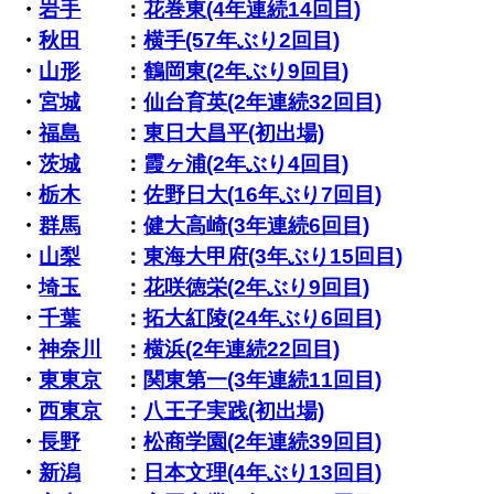
・
岩手
：
花巻東(4年連続14回目)
・
秋田
：
横手(57年ぶり2回目)
・
山形
：
鶴岡東(2年ぶり9回目)
・
宮城
：
仙台育英(2年連続32回目)
・
福島
：
東日大昌平(初出場)
・
茨城
：
霞ヶ浦(2年ぶり4回目)
・
栃木
：
佐野日大(16年ぶり7回目)
・
群馬
：
健大高崎(3年連続6回目)
・
山梨
：
東海大甲府(3年ぶり15回目)
・
埼玉
：
花咲徳栄(2年ぶり9回目)
・
千葉
：
拓大紅陵(24年ぶり6回目)
・
神奈川
：
横浜(2年連続22回目)
・
東東京
：
関東第一(3年連続11回目)
・
西東京
：
八王子実践(初出場)
・
長野
：
松商学園(2年連続39回目)
・
新潟
：
日本文理(4年ぶり13回目)