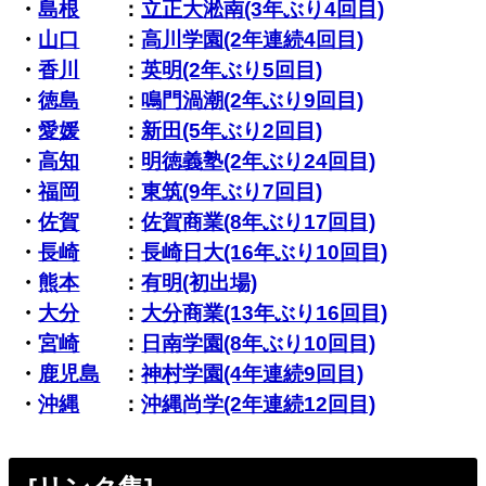
・
島根
：
立正大淞南(3年ぶり4回目)
・
山口
：
高川学園(2年連続4回目)
・
香川
：
英明(2年ぶり5回目)
・
徳島
：
鳴門渦潮(2年ぶり9回目)
・
愛媛
：
新田(5年ぶり2回目)
・
高知
：
明徳義塾(2年ぶり24回目)
・
福岡
：
東筑(9年ぶり7回目)
・
佐賀
：
佐賀商業(8年ぶり17回目)
・
長崎
：
長崎日大(16年ぶり10回目)
・
熊本
：
有明(初出場)
・
大分
：
大分商業(13年ぶり16回目)
・
宮崎
：
日南学園(8年ぶり10回目)
・
鹿児島
：
神村学園(4年連続9回目)
・
沖縄
：
沖縄尚学(2年連続12回目)