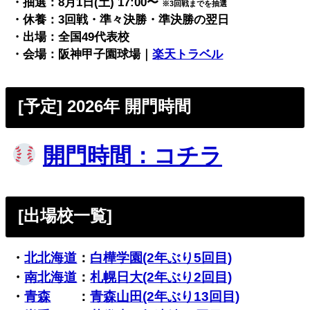
・抽選：
8月1日(土) 17:00〜
※3回戦までを抽選
・休養：3回戦・準々決勝・準決勝の翌日
・出場：全国49代表校
・会場：阪神甲子園球場｜
楽天トラベル
[予定] 2026年 開門時間
開門時間：コチラ
[出場校一覧]
・
北北海道
：
白樺学園(2年ぶり5回目)
・
南北海道
：
札幌日大(2年ぶり2回目)
・
青森
：
青森山田(2年ぶり13回目)