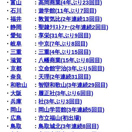
・
富山
：
高岡商業(4年ぶり23回目)
・
石川
：
遊学館(11年ぶり7回目)
・
福井
：
敦賀気比(2年連続13回目)
・
静岡
：
聖隷ｸﾘｽﾄﾌｧｰ(2年連続2回目)
・
愛知
：
享栄(31年ぶり9回目)
・
岐阜
：
中京(7年ぶり8回目)
・
三重
：
三重(4年ぶり15回目)
・
滋賀
：
八幡商業(15年ぶり8回目)
・
京都
：
立命館宇治(3年ぶり5回目)
・
奈良
：
天理(2年連続31回目)
・
和歌山
：
智辯和歌山(3年連続29回目)
・
大阪
：
履正社(3年ぶり6回目)
・
兵庫
：
社(3年ぶり3回目)
・
岡山
：
岡山学芸館(3年連続5回目)
・
広島
：
市立福山(初出場)
・
鳥取
：
鳥取城北(3年連続8回目)