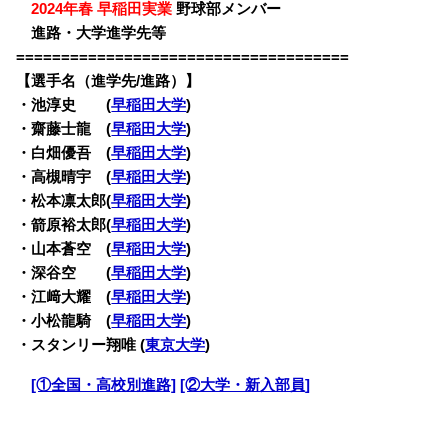
・
2024年春 早稲田実業
野球部メンバー
・
進路・大学進学先等
=====================================
【選手名（進学先/進路）】
・池淳史 (
早稲田大学
)
・齋藤士龍 (
早稲田大学
)
・白畑優吾 (
早稲田大学
)
・高槻晴宇 (
早稲田大学
)
・松本凛太郎(
早稲田大学
)
・箭原裕太郎(
早稲田大学
)
・山本蒼空 (
早稲田大学
)
・深谷空 (
早稲田大学
)
・江﨑大耀 (
早稲田大学
)
・小松龍騎 (
早稲田大学
)
・スタンリー翔唯 (
東京大学
)
・
[①全国・高校別進路]
[②大学・新入部員]