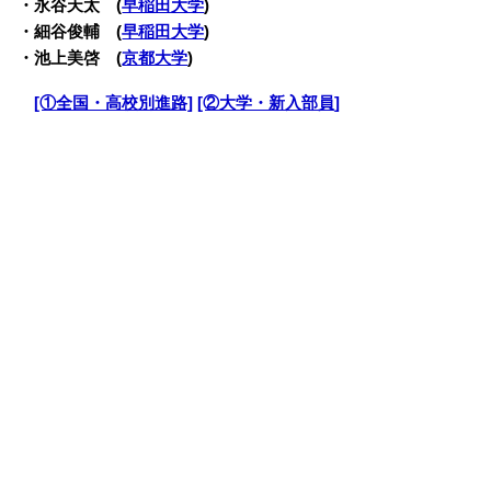
・永谷天太 (
早稲田大学
)
・細谷俊輔 (
早稲田大学
)
・池上美啓 (
京都大学
)
・
[①全国・高校別進路]
[②大学・新入部員]