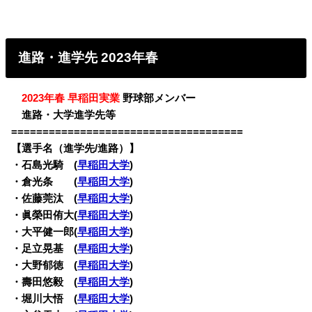
進路・進学先 2023年春
・
2023年春 早稲田実業
野球部メンバー
・
進路・大学進学先等
=====================================
【選手名（進学先/進路）】
・石島光騎 (
早稲田大学
)
・倉光条 (
早稲田大学
)
・佐藤莞汰 (
早稲田大学
)
・眞榮田侑大(
早稲田大学
)
・大平健一郎(
早稲田大学
)
・足立晃基 (
早稲田大学
)
・大野郁徳 (
早稲田大学
)
・壽田悠毅 (
早稲田大学
)
・堀川大悟 (
早稲田大学
)