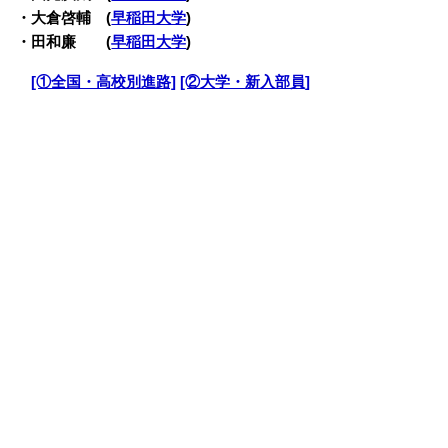
・大倉啓輔 (
早稲田大学
)
・田和廉 (
早稲田大学
)
・
[①全国・高校別進路]
[②大学・新入部員]