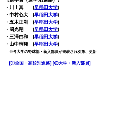
【選手名（進学先/進路）】
・川上真 (
早稲田大学
)
・中村心大 (
早稲田大学
)
・五木正剛 (
早稲田大学
)
・國光翔 (
早稲田大学
)
・三澤由和 (
早稲田大学
)
・山中晴翔 (
早稲田大学
)
・
※各大学の野球部・新入部員が発表され次第、更新
・
[①全国・高校別進路]
[②大学・新入部員]