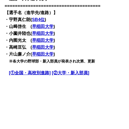
=====================================
【選手名（進学先/進路）】
・宇野真仁朗(
SB4位
)
・山﨑啓生 (
早稲田大学
)
・小薗井陸也(
早稲田大学
)
・内囿光太 (
早稲田大学
)
・高崎亘弘 (
早稲田大学
)
・片山廉ノ介(
早稲田大学
)
・
※各大学の野球部・新入部員が発表され次第、更新
・
[①全国・高校別進路]
[②大学・新入部員]