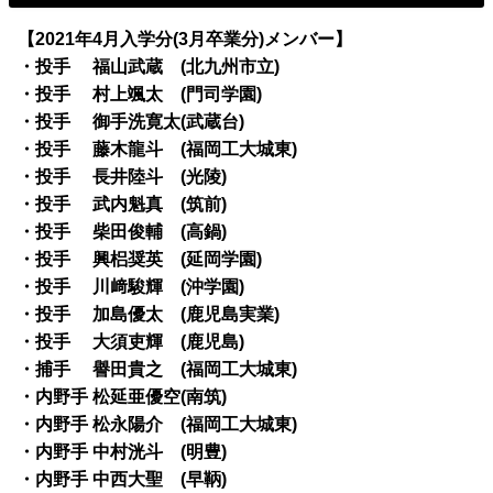
【2021年4月入学分(3月卒業分)メンバー】
・投手 福山武蔵 (北九州市立)
・投手 村上颯太 (門司学園)
・投手 御手洗寛太(武蔵台)
・投手 藤木龍斗 (福岡工大城東)
・投手 長井陸斗 (光陵)
・投手 武内魁真 (筑前)
・投手 柴田俊輔 (高鍋)
・投手 興梠奨英 (延岡学園)
・投手 川﨑駿輝 (沖学園)
・投手 加島優太 (鹿児島実業)
・投手 大須吏輝 (鹿児島)
・捕手 譽田貴之 (福岡工大城東)
・内野手 松延亜優空(南筑)
・内野手 松永陽介 (福岡工大城東)
・内野手 中村洸斗 (明豊)
・内野手 中西大聖 (早鞆)