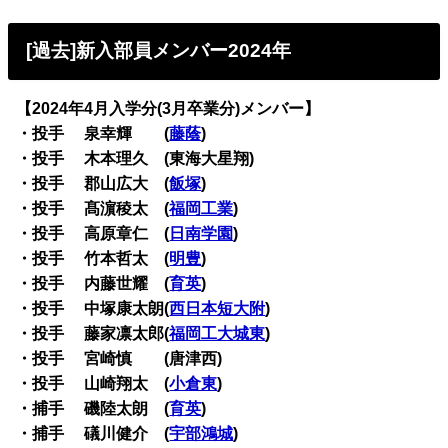
[過去]新入部員メンバー2024年
【2024年4月入学分(3月卒業分)メンバー】
・投手 泉幸輝 (
藤蔭
)
・投手 木本理久 (東海大星翔)
・投手 郡山広大 (
飯塚
)
・投手 髙濵稜太 (
福岡工業
)
・投手 高原章仁 (
日南学園
)
・投手 竹本哲太 (
明豊
)
・投手 内藤世耀 (
育英
)
・投手 中塚康太朗(
西日本短大附
)
・投手 藤家凛太郎(
福岡工大城東
)
・投手 宮崎慎 (唐津西)
・投手 山崎翔太 (
小倉東
)
・捕手 磯陸太朗 (
育英
)
・捕手 礒川健介 (
宇部鴻城
)