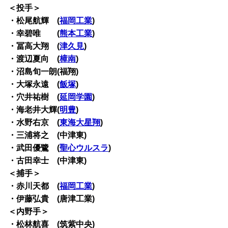
＜投手＞
・松尾航輝 (
福岡工業
)
・幸碧唯 (
熊本工業
)
・冨高大翔 (
津久見
)
・渡辺夏向 (
樟南
)
・沼島旬一朗(福翔)
・大塚永遠 (
飯塚
)
・穴井祐樹 (
延岡学園
)
・海老井大輝(
明豊
)
・水野右京 (
東海大星翔
)
・三浦将之 (中津東)
・武田優鷺 (
聖心ウルスラ
)
・古田幸士 (中津東)
＜捕手＞
・赤川天都 (
福岡工業
)
・伊藤弘貴 (唐津工業)
＜内野手＞
・松林航喜 (筑紫中央)