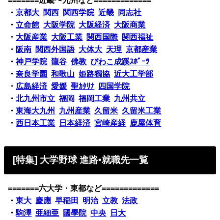
=======近畿〜九州など=============
・
京都大
関西
関西学院
近畿
同志社
・
立命館
大阪学院
大阪経済
大阪商業
・
大阪産業
大阪工業
関西国際
関西福祉
・
阪南
関西外国語
大体大
天理
京都産業
・
神戸学院
龍谷
佛教
びわこ成蹊ｽﾎﾟｰﾂ
・
奈良学園
和歌山
姫路獨協
近大工学部
・
広島経済
愛媛
聖ｶﾀﾘﾅ
四国学院
・
北九州市立
福岡
福岡工業
九州共立
・
東海大九州
九州産業
久留米
久留米工業
・
西日本工業
日本経済
宮崎産経
鹿屋体育
[特集] 大学野球 進路•就職先一覧
=======六大学・東都など=============
・
東大
慶應
早稲田
明治
立教
法政
・
駒澤
亜細亜
國學院
中央
日大