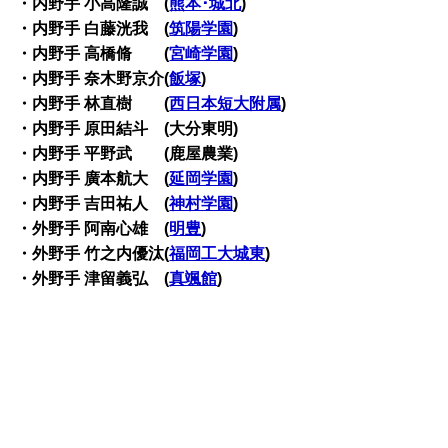
・内野手 小高隆誠 (
熊本･城北
)
・内野手 白藤洸我 (
筑陽学園
)
・内野手 高橋脩 (
宮崎学園
)
・内野手 奈木野京介(
飯塚
)
・内野手 林直樹 (
西日本短大附属
)
・内野手 原田結斗 (大分東明)
・内野手 平野武 (鹿屋農業)
・内野手 廣本航大 (
延岡学園
)
・内野手 吉田祐人 (
神村学園
)
・外野手 阿南心雄 (
明豊
)
・外野手 竹之内優汰(
福岡工大城東
)
・外野手 津留義弘 (
真颯館
)