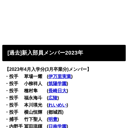
[過去]新入部員メンバー2023年
【2023年4月入学分(3月卒業分)メンバー】
・投手 草場一耀 (
伊万里実業
)
・投手 小柳祥人 (
筑陽学園
)
・投手 種村隼 (
長崎日大
)
・投手 福永海斗 (
広陵
)
・投手 本川瑛光 (
れいめい
)
・投手 横山恒輝 (都城西)
・捕手 竹下聖人 (
明豊
)
・内野手 冨田琉暉 (
日南学園
)