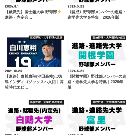
2026.8.1
2026.5.22
【就職先】国士舘大学 野球部
《開成》野球部メンバーの進路・
進路・内定会…
進学先大学を特集｜2026年版
高校野球・大学野球の進路
高校野球・大学野球の進路
2021.10.25
2026.5.20
【進路】白川恵翔(池田高校)は徳
《関根学園》野球部メンバーの進
島インディゴソックスへ入団｜高
路・進学先大学を特集｜2026年
校時代エピ…
版
高校野球・大学野球の進路
高校野球・大学野球の進路
2026.8.1
2025.5.14