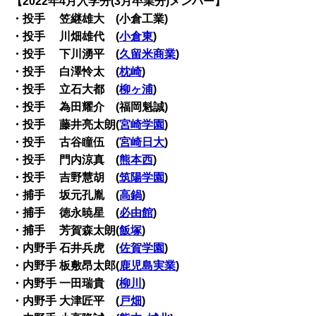
【2022年4月入学分(3月卒業分)メンバー】
・投手 笠継雄大 (小倉工業)
・投手 川畑雄代 (
小倉東
)
・投手 下川湧平 (
久留米商業
)
・投手 白澤怜太 (
枕崎
)
・投手 立石大都 (
柳ヶ浦
)
・投手 為田耀介 (福岡魁誠)
・投手 藤井亮太朗(
宮崎学園
)
・投手 古谷瞳伍 (
宮崎日大
)
・投手 門内涼真 (
熊本西
)
・投手 吉野慧胡 (
筑陽学園
)
・捕手 坂元孔胤 (
高鍋
)
・捕手 徳永暁星 (
必由館
)
・捕手 芳賀森太朗(
飯塚
)
・内野手 石井兵虎 (
佐賀学園
)
・内野手 板敷昂太郎(
鹿児島実業
)
・内野手 一田瑞貴 (
柳川
)
・内野手 大津匠平 (
戸畑
)