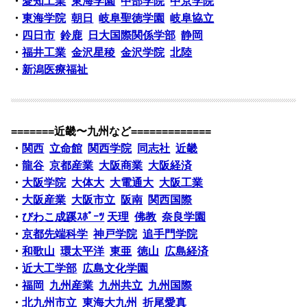
・
愛知工業
東海学園
中部学院
中京学院
・
東海学院
朝日
岐阜聖徳学園
岐阜協立
・
四日市
鈴鹿
日大国際関係学部
静岡
・
福井工業
金沢星稜
金沢学院
北陸
・
新潟医療福祉
=======近畿〜九州など=============
・
関西
立命館
関西学院
同志社
近畿
・
龍谷
京都産業
大阪商業
大阪経済
・
大阪学院
大体大
大電通大
大阪工業
・
大阪産業
大阪市立
阪南
関西国際
・
びわこ成蹊ｽﾎﾟｰﾂ
天理
佛教
奈良学園
・
京都先端科学
神戸学院
追手門学院
・
和歌山
環太平洋
東亜
徳山
広島経済
・
近大工学部
広島文化学園
・
福岡
九州産業
九州共立
九州国際
・
北九州市立
東海大九州
折尾愛真