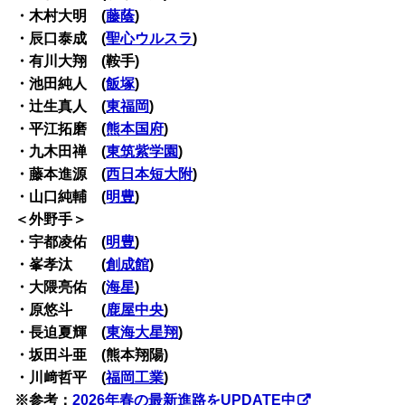
・木村大明 (
藤蔭
)
・辰口泰成 (
聖心ウルスラ
)
・有川大翔 (鞍手)
・池田純人 (
飯塚
)
・辻生真人 (
東福岡
)
・平江拓磨 (
熊本国府
)
・九木田禅 (
東筑紫学園
)
・藤本進源 (
西日本短大附
)
・山口純輔 (
明豊
)
＜外野手＞
・宇都凌佑 (
明豊
)
・峯孝汰 (
創成館
)
・大隈亮佑 (
海星
)
・原悠斗 (
鹿屋中央
)
・長迫夏輝 (
東海大星翔
)
・坂田斗亜 (熊本翔陽)
・川﨑哲平 (
福岡工業
)
※参考：
2026年春の最新進路をUPDATE中