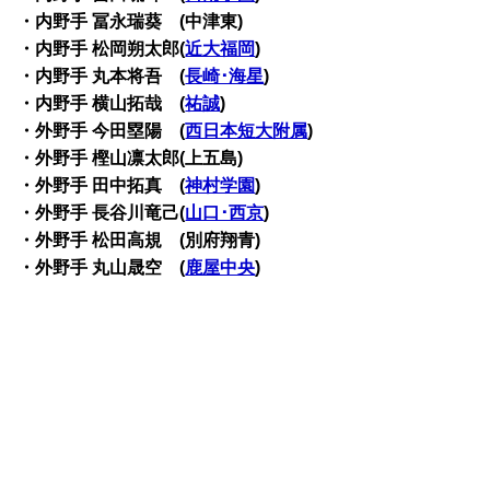
・内野手 冨永瑞葵 (中津東)
・内野手 松岡朔太郎(
近大福岡
)
・内野手 丸本将吾 (
長崎･海星
)
・内野手 横山拓哉 (
祐誠
)
・外野手 今田塁陽 (
西日本短大附属
)
・外野手 樫山凛太郎(上五島)
・外野手 田中拓真 (
神村学園
)
・外野手 長谷川竜己(
山口･西京
)
・外野手 松田高規 (別府翔青)
・外野手 丸山晟空 (
鹿屋中央
)