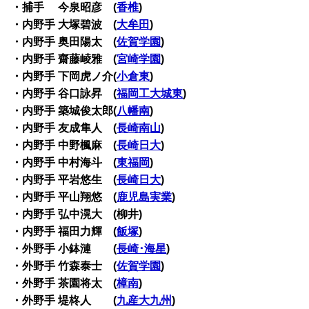
・捕手 今泉昭彦 (
香椎
)
・内野手 大塚碧波 (
大牟田
)
・内野手 奥田陽太 (
佐賀学園
)
・内野手 齋藤崚雅 (
宮崎学園
)
・内野手 下岡虎ノ介(
小倉東
)
・内野手 谷口詠昇 (
福岡工大城東
)
・内野手 築城俊太郎(
八幡南
)
・内野手 友成隼人 (
長崎南山
)
・内野手 中野楓麻 (
長崎日大
)
・内野手 中村海斗 (
東福岡
)
・内野手 平岩悠生 (
長崎日大
)
・内野手 平山翔悠 (
鹿児島実業
)
・内野手 弘中滉大 (柳井)
・内野手 福田力輝 (
飯塚
)
・外野手 小鉢漣 (
長崎･海星
)
・外野手 竹森泰士 (
佐賀学園
)
・外野手 茶園将太 (
樟南
)
・外野手 堤柊人 (
九産大九州
)