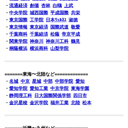
・
流通経済
創価
杏林
白鴎
上武
・
中央学院
城西国際
平成国際
共栄
・
東京国際
工学院
日本ｳｪﾙﾈｽ
淑徳
・
東京情報
東京経済
国際武道
敬愛
・
千葉商科
千葉経済
松蔭
帝京平成
・
関東学院
神奈川
神奈川工科
鶴見
・
桐蔭横浜
横浜商科
山梨学院
=======東海〜北陸など=============
・
名城
中京
星城
中部
中部学院
愛知
・
愛知学院
愛知工業
中京学院
東海学園
・
静岡理工科
日大国際関係学部
四日市
・
金沢星稜
金沢学院
福井工業
北陸
松本