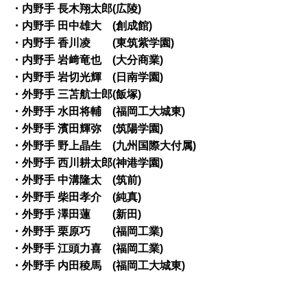
・内野手 長木翔太郎(広陵)
・内野手 田中雄大 (創成館)
・内野手 香川凌 (東筑紫学園)
・内野手 岩﨑竜也 (大分商業)
・内野手 岩切光輝 (日南学園)
・外野手 三苫航士郎(飯塚)
・外野手 水田将輔 (福岡工大城東)
・外野手 濱田輝弥 (筑陽学園)
・外野手 野上晶生 (九州国際大付属)
・外野手 西川耕太郎(神港学園)
・外野手 中溝隆太 (筑前)
・外野手 柴田孝介 (純真)
・外野手 澤田蓮 (新田)
・外野手 栗原巧 (福岡工業)
・外野手 江頭力喜 (福岡工業)
・外野手 内田稜馬 (福岡工大城東)