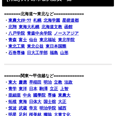
=======北海道〜東北など=============
・
東農大ｵﾎｰﾂｸ
札幌
北海学園
星槎道都
・
北翔
東海大札幌
北海道文教
函館
・
八戸学院
青森中央学院
ノースアジア
・
青森
富士
仙台
東北福祉
東北学院
・
東北工業
東北公益
東日本国際
・
石巻専修
日大工学部
福島
山形
=======関東〜甲信越など=============
・
東大
慶應
早稲田
明治
立教
法政
・
青学
東洋
日本
駒澤
立正
上智
・
亜細亜
中央
國學院
専修
東農大
・
拓殖
東海
日体大
国士舘
大正
・
筑波
武蔵
帝京
明治学院
城西
・
明星
足利
桜美林
獨協
大東文化