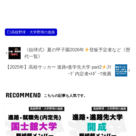
高校野球・大学野球の進路
《始球式》夏の甲子園2026年
登板予定者など《歴
代一覧》
【2025年】高校サッカー 進路•進学先大学 part2
Jﾘ
ｰｸﾞ内定者•ｽﾎﾟｰﾂ推薦
RECOMMEND
こちらの記事も人気です。
高校野球・大学野球の進路
高校野球・大学野球の進路