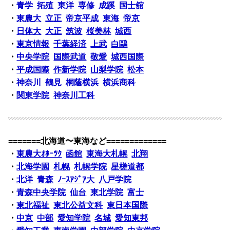
・
青学
拓殖
東洋
専修
成蹊
国士舘
・
東農大
立正
帝京平成
東海
帝京
・
日体大
大正
筑波
桜美林
城西
・
東京情報
千葉経済
上武
白鷗
・
中央学院
国際武道
敬愛
城西国際
・
平成国際
作新学院
山梨学院
松本
・
神奈川
鶴見
桐蔭横浜
横浜商科
・
関東学院
神奈川工科
=======北海道〜東海など=============
・
東農大ｵﾎｰﾂｸ
函館
東海大札幌
北翔
・
北海学園
札幌
札幌学院
星槎道都
・
北洋
青森
ﾉｰｽｱｼﾞｱ大
八戸学院
・
青森中央学院
仙台
東北学院
富士
・
東北福祉
東北公益文科
東日本国際
・
中京
中部
愛知学院
名城
愛知東邦