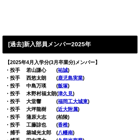
[過去]新入部員メンバー2025年
【2025年4月入学分(3月卒業分)メンバー】
・
投手 若山謙心 (
祐誠
)
・投手 西悠太朗 (
鹿児島実業
)
・投手 中島万瑛 (
飯塚
)
・投手 木野村福太朗(
津久見
)
・投手 大堂響 (
福岡工大城東
)
・投手 大坪龍樹 (
近大附属
)
・投手 蒲原大志 (柏陵)
・投手 工藤諒也 (
香椎
)
・捕手 築城光太郎 (
八幡南
)