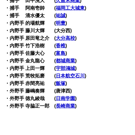
・捕手 田中滉大 (
久留米商業
)
・捕手 阿南壱帥 (
福岡工大城東
)
・捕手 清水優太 (
祐誠
)
・内野手 的場航輝 (
明豊
)
・内野手 藤川大輝 (大分西)
・内野手 原田竜之介 (
大分高校
)
・内野手 竹下浩樹 (
香椎
)
・内野手 佐藤大心 (
富島
)
・内野手 金丸龍心 (
都城商業
)
・内野手 上田一輝 (
宇部鴻城
)
・内野手 荒牧拓磨 (
日本航空石川
)
・内野手 赤間亮祐 (
飯塚
)
・外野手 藤嶋奏輝 (唐津西)
・外野手 徳丸綾哉 (
日南学園
)
・外野手 寺脇正一郎 (
長崎商業
)