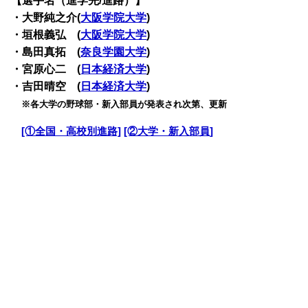
【選手名（進学先/進路）】
・大野純之介(
大阪学院大学
)
・垣根義弘 (
大阪学院大学
)
・島田真拓 (
奈良学園大学
)
・宮原心二 (
日本経済大学
)
・吉田晴空 (
日本経済大学
)
・
※各大学の野球部・新入部員が発表され次第、更新
・
[①全国・高校別進路]
[②大学・新入部員]