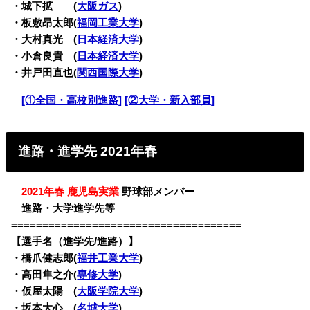
・
城下拡 (
大阪ガス
)
・板敷昂太郎(
福岡工業大学
)
・大村真光 (
日本経済大学
)
・小倉良貴 (
日本経済大学
)
・井戸田直也(
関西国際大学
)
・
[①全国・高校別進路]
[②大学・新入部員]
進路・進学先 2021年春
・
2021年春 鹿児島実業
野球部メンバー
・
進路・大学進学先等
=====================================
【選手名（進学先/進路）】
・
橋爪健志郎(
福井工業大学
)
・高田隼之介(
専修大学
)
・仮屋太陽 (
大阪学院大学
)
・坂本大心 (
名城大学
)