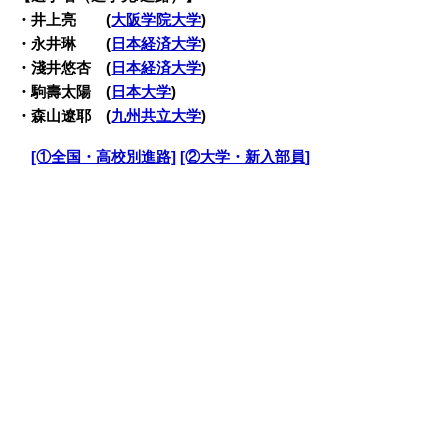
・
井上亮 (
大阪学院大学
)
・永井琳 (
日本経済大学
)
・淺井悠杏 (
日本経済大学
)
・駒壽太陽 (
日本大学
)
・森山遼耶 (
九州共立大学
)
・
[①全国・高校別進路]
[②大学・新入部員]