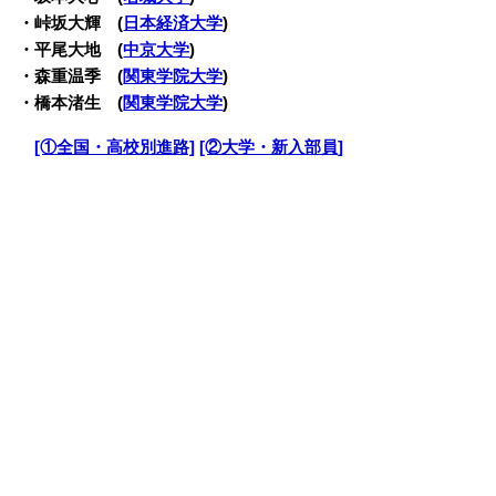
・峠坂大輝 (
日本経済大学
)
・平尾大地 (
中京大学
)
・森重温季 (
関東学院大学
)
・橋本渚生 (
関東学院大学
)
・
[①全国・高校別進路]
[②大学・新入部員]