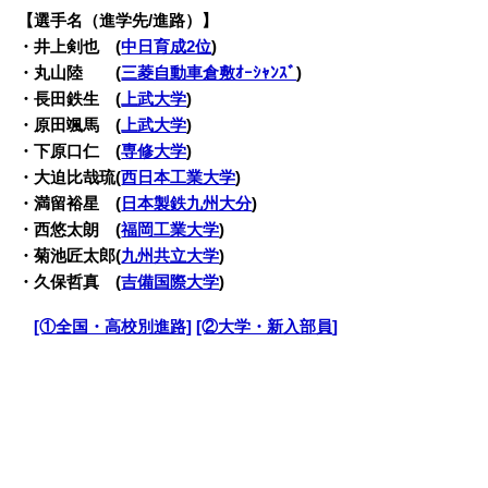
【選手名（進学先/進路）】
・井上剣也 (
中日育成2位
)
・丸山陸 (
三菱自動車倉敷ｵｰｼｬﾝｽﾞ
)
・長田鉄生 (
上武大学
)
・原田颯馬 (
上武大学
)
・下原口仁 (
専修大学
)
・大迫比哉琉(
西日本工業大学
)
・満留裕星 (
日本製鉄九州大分
)
・西悠太朗 (
福岡工業大学
)
・菊池匠太郎(
九州共立大学
)
・久保哲真 (
吉備国際大学
)
・
[①全国・高校別進路]
[②大学・新入部員]