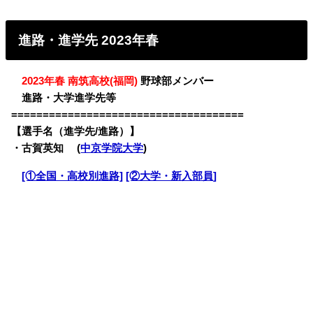
進路・進学先 2023年春
・
2023年春 南筑高校(福岡)
野球部メンバー
・
進路・大学進学先等
=====================================
【選手名（進学先/進路）】
・古賀英知 (
中京学院大学
)
・
[①全国・高校別進路]
[②大学・新入部員]