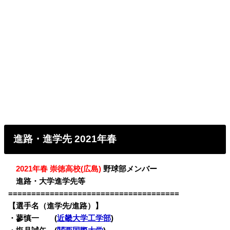
進路・進学先 2021年春
・
2021年春 崇徳高校(広島)
野球部メンバー
・
進路・大学進学先等
=====================================
【選手名（進学先/進路）】
・
蓼慎一 (
近畿大学工学部
)