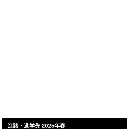
進路・進学先 2025年春