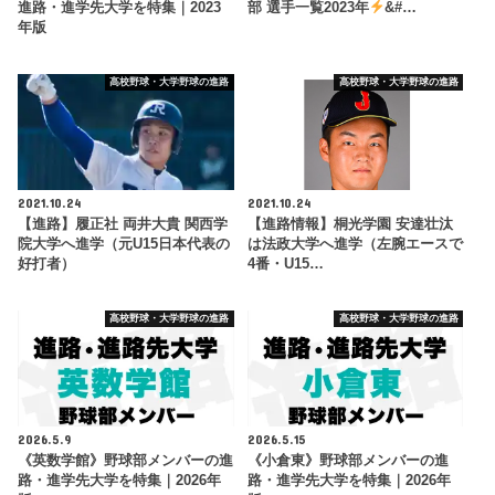
進路・進学先大学を特集｜2023
部 選手一覧2023年
&#…
年版
高校野球・大学野球の進路
高校野球・大学野球の進路
2021.10.24
2021.10.24
【進路】履正社 両井大貴 関西学
【進路情報】桐光学園 安達壮汰
院大学へ進学（元U15日本代表の
は法政大学へ進学（左腕エースで
好打者）
4番・U15…
高校野球・大学野球の進路
高校野球・大学野球の進路
2026.5.9
2026.5.15
《英数学館》野球部メンバーの進
《小倉東》野球部メンバーの進
路・進学先大学を特集｜2026年
路・進学先大学を特集｜2026年