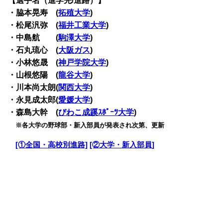
【選手名（進学先/進路）】
・脇本晃寿 (
拓殖大学
)
・松尾汎弥 (
福井工業大学
)
・中島航 (
駒澤大学
)
・石丸琉心 (
大阪ガス
)
・小林悠晟 (
神戸学院大学
)
・山根悠陽 (
龍谷大学
)
・川本尚太朗(
関西大学
)
・永見成太郎(
愛媛大学
)
・森島大幹 (
びわこ成蹊ｽﾎﾟｰﾂ大学
)
・
※各大学の野球部・新入部員が発表され次第、更新
・
[①全国・高校別進路]
[②大学・新入部員]