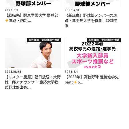
2026.8.1
2026.4.13
【就職先】関東学園大学 野球部
《新庄東》野球部メンバーの進
進路・内定…
路・進学先大学を特集｜2026年
版
高校野球・大学野球の進路
高校野球・大学野球の進路
2021.10.25
2026.8.1
【ミスター慶應】朝日放送・大野
【2022年】高校野球 進路進学先
雄一郎アナウンサー 慶応大学軟
part3
þ…
式野球部出身…