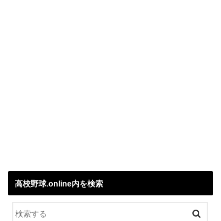
高校野球.online内を検索