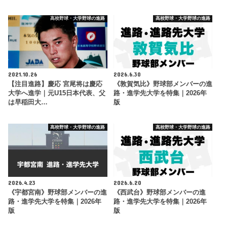
高校野球・大学野球の進路
高校野球・大学野球の進路
2021.10.26
2026.6.30
【注目進路】慶応 宮尾将は慶応
《敦賀気比》野球部メンバーの進
大学へ進学｜元U15日本代表、父
路・進学先大学を特集｜2026年
は早稲田大…
版
高校野球・大学野球の進路
高校野球・大学野球の進路
2026.4.23
2026.6.20
《宇都宮南》野球部メンバーの進
《西武台》野球部メンバーの進
路・進学先大学を特集｜2026年
路・進学先大学を特集｜2026年
版
版