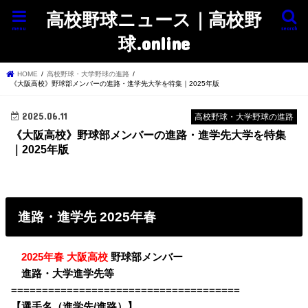
高校野球ニュース｜高校野
menu
search
球.online
HOME
高校野球・大学野球の進路
《大阪高校》野球部メンバーの進路・進学先大学を特集｜2025年版
2025.06.11
高校野球・大学野球の進路
《大阪高校》野球部メンバーの進路・進学先大学を特集
｜2025年版
進路・進学先 2025年春
・
2025年春 大阪高校
野球部メンバー
・
進路・大学進学先等
=====================================
【選手名（進学先/進路）】