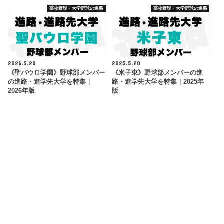
高校野球・大学野球の進路
高校野球・大学野球の進路
2026.5.20
2025.5.20
《聖パウロ学園》野球部メンバー
《米子東》野球部メンバーの進
の進路・進学先大学を特集｜
路・進学先大学を特集｜2025年
2026年版
版