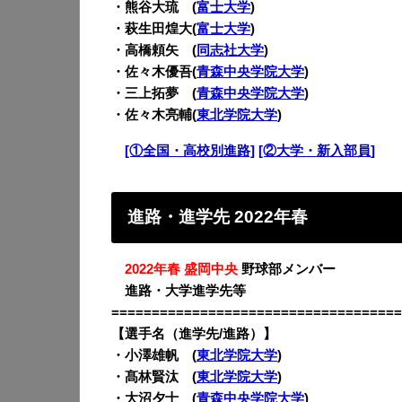
・熊谷大琉 (
富士大学
)
・萩生田煌大(
富士大学
)
・高橋頼矢 (
同志社大学
)
・佐々木優吾(
青森中央学院大学
)
・三上拓夢 (
青森中央学院大学
)
・佐々木亮輔(
東北学院大学
)
・
[①全国・高校別進路]
[②大学・新入部員]
進路・進学先 2022年春
・
2022年春 盛岡中央
野球部メンバー
・
進路・大学進学先等
====================================
【選手名（進学先/進路）】
・
小澤雄帆 (
東北学院大学
)
・髙林賢汰 (
東北学院大学
)
・大沼夕士 (
青森中央学院大学
)