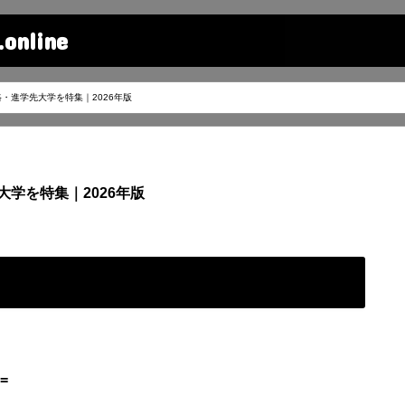
line
・進学先大学を特集｜2026年版
学を特集｜2026年版
=