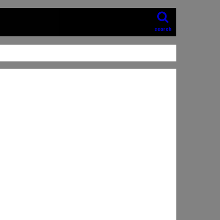
search