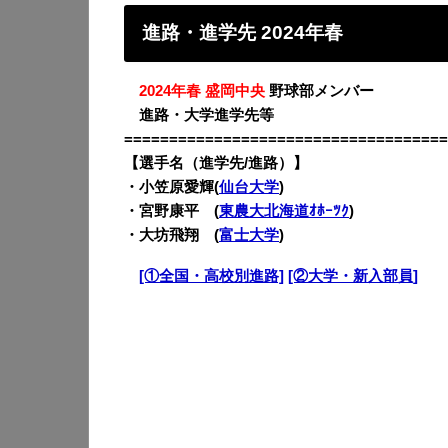
進路・進学先 2024年春
・
2024年春 盛岡中央
野球部メンバー
・
進路・大学進学先等
====================================
【選手名（進学先/進路）】
・小笠原愛輝(
仙台大学
)
・宮野康平 (
東農大北海道ｵﾎｰﾂｸ
)
・大坊飛翔 (
富士大学
)
・
[①全国・高校別進路]
[②大学・新入部員]