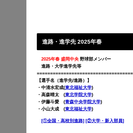
進路・進学先 2025年春
・
2025年春 盛岡中央
野球部メンバー
・
進路・大学進学先等
====================================
【選手名（進学先/進路）】
・中清水宏成(
東北福祉大学
)
・高森晴太 (
東北学院大学
)
・伊藤斗愛 (
青森中央学院大学
)
・小山大成 (
東北福祉大学
)
・
[①全国・高校別進路]
[②大学・新入部員]