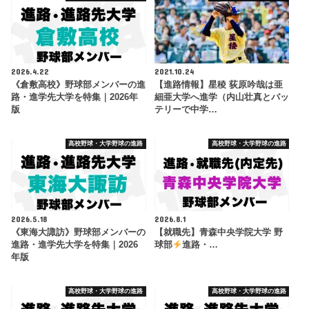
2026.4.22
2021.10.24
《倉敷高校》野球部メンバーの進
【進路情報】星稜 荻原吟哉は亜
路・進学先大学を特集｜2026年
細亜大学へ進学（内山壮真とバッ
版
テリーで中学…
高校野球・大学野球の進路
高校野球・大学野球の進路
2026.5.18
2026.8.1
《東海大諏訪》野球部メンバーの
【就職先】青森中央学院大学 野
進路・進学先大学を特集｜2026
球部
進路・…
年版
高校野球・大学野球の進路
高校野球・大学野球の進路