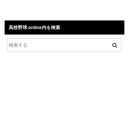
高校野球.online内を検索