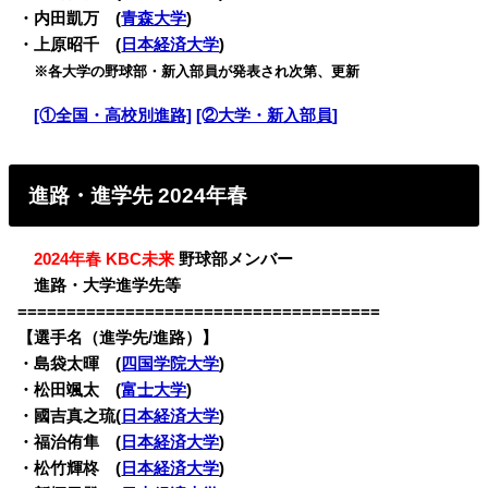
・内田凱万 (
青森大学
)
・上原昭千 (
日本経済大学
)
・
※各大学の野球部・新入部員が発表され次第、更新
・
[①全国・高校別進路]
[②大学・新入部員]
進路・進学先 2024年春
・
2024年春 KBC未来
野球部メンバー
・
進路・大学進学先等
=====================================
【選手名（進学先/進路）】
・島袋太暉 (
四国学院大学
)
・松田颯太 (
富士大学
)
・國吉真之琉(
日本経済大学
)
・福治侑隼 (
日本経済大学
)
・松竹輝柊 (
日本経済大学
)