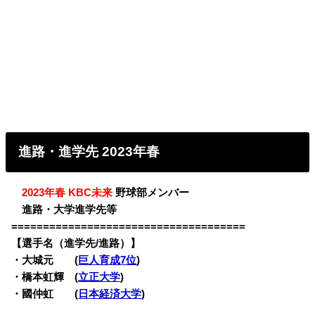
進路・進学先 2023年春
・
2023年春 KBC未来
野球部メンバー
・
進路・大学進学先等
=====================================
【選手名（進学先/進路）】
・
大城元 (
巨人育成7位
)
・橋本虹輝 (
立正大学
)
・國仲虹 (
日本経済大学
)