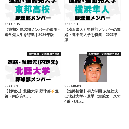
2026.5.15
2026.6.9
《東邦》野球部メンバーの進路・
《横浜隼人》野球部メンバーの進
進学先大学を特集｜2026年版
路・進学先大学を特集｜2026年
版
高校野球・大学野球の進路
高校野球・大学野球の進路
2026.8.1
2021.10.24
【就職先】北陸大学 野球部
進
【進路情報】桐光学園 安達壮汰
路・内定会社…
は法政大学へ進学（左腕エースで
4番・U15…