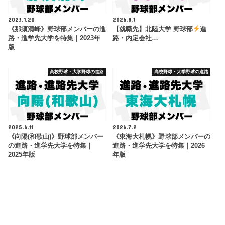
2023.1.20
2026.8.1
《那須清峰》野球部メンバーの進
【就職先】北陸大学 野球部
進
路・進学先大学を特集｜2023年
路・内定会社…
版
高校野球・大学野球の進路
高校野球・大学野球の進路
2025.6.11
2026.7.2
《向陽(和歌山)》野球部メンバー
《東海大札幌》野球部メンバーの
の進路・進学先大学を特集｜
進路・進学先大学を特集｜2026
2025年版
年版