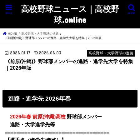
高校野球ニュース｜高校野
menu
search
球.online
HOME
高校野球・大学野球の進路
《前原(沖縄)》野球部メンバーの進路・進学先大学を特集｜2026年版
2026.01.17
2026.06.03
高校野球・大学野球の進路
《前原(沖縄)》野球部メンバーの進路・進学先大学を特集
｜2026年版
進路・進学先 2026年春
・
2026年春 前原(沖縄)高校
野球部メンバー
・
進路・大学進学先等
=====================================