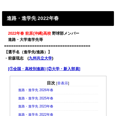
進路・進学先 2022年春
・
2022年春 前原(沖縄)高校
野球部メンバー
・
進路・大学進学先等
=====================================
【選手名（進学先/進路）】
・前森琉志 (
九州共立大学
)
・
[①全国・高校別進路]
[②大学・新入部員]
目次
[
非表示
]
進路・進学先 2026年春
進路・進学先 2025年春
進路・進学先 2023年春
進路・進学先 2022年春