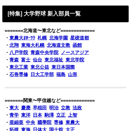
[特集] 大学野球 新入部員一覧
=======北海道〜東北など=============
・
東農大ｵﾎｰﾂｸ
札幌
北海学園
星槎道都
・
北翔
東海大札幌
北海道文教
函館
・
八戸学院
青森中央学院
ノースアジア
・
青森
富士
仙台
東北福祉
東北学院
・
東北工業
東北公益
東日本国際
・
石巻専修
日大工学部
福島
山形
=======関東〜甲信越など=============
・
東大
慶應
早稲田
明治
立教
法政
・
青学
東洋
日本
駒澤
立正
上智
・
亜細亜
中央
國學院
専修
東農大
・
拓殖
東海
日体大
国士舘
大正