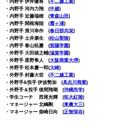
・内野手 伊井健将 (
不二越工業
)
・内野手 河内力翔 (
中越
)
・内野手 近藤瑞樹 (
青森山田
)
・内野手 関根海陸 (
霞ヶ浦
)
・内野手 滑川幸作 (
春日部共栄
)
・内野手 土井康生 (
松山聖陵
)
・内野手 春山拓慶 (
筑陽学園
)
・外野手 大田槙之輔(
滋賀学園
)
・外野手 星野隼人 (
大阪商業大堺
)
・外野手 松本慶一郎(
大崎
)
・外野手 村藤大世 (
不二越工業
)
・外野手&投手 伊波勢加 (
具志川商業
)
・外野手＆投手 後間翔瑚 (
沖縄尚学
)
・学生コーチ 西尾光輝 (
拓大紅陵
)
・マネージャー 北嶋剛 (
東農大三
)
・マネージャー 柴崎日向 (
正智深谷
)