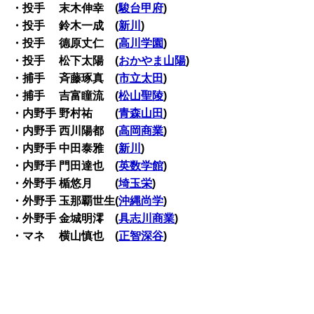
・投手 末木伸幸 (
駿台甲府
)
・投手 鈴木一成 (
新川
)
・投手 德原丈仁 (
高川学園
)
・投手 松下太陽 (
おかやま山陽
)
・捕手 斉藤琢真 (
市立太田
)
・捕手 吉富瞳流 (
松山聖陵
)
・内野手 野村祐 (
青森山田
)
・内野手 西川陽都 (
高岡商業
)
・内野手 中田泰雅 (
新川
)
・内野手 門田達也 (
英数学館
)
・外野手 楯悠月 (
埼玉栄
)
・外野手 玉那覇世生(
沖縄尚学
)
・外野手 金城明澪 (
具志川商業
)
・マネ 横山慎也 (
正智深谷
)