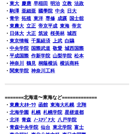
・
東大
慶應
早稲田
明治
立教
法政
・
駒澤
亜細亜
國學院
中央
日大
・
青学
拓殖
東洋
専修
成蹊
国士舘
・
東農大
立正
帝京平成
東海
帝京
・
日体大
大正
筑波
桜美林
城西
・
東京情報
千葉経済
上武
白鷗
・
中央学院
国際武道
敬愛
城西国際
・
平成国際
作新学院
山梨学院
松本
・
神奈川
鶴見
桐蔭横浜
横浜商科
・
関東学院
神奈川工科
=======北海道〜東海など=============
・
東農大ｵﾎｰﾂｸ
函館
東海大札幌
北翔
・
北海学園
札幌
札幌学院
星槎道都
・
北洋
青森
ﾉｰｽｱｼﾞｱ大
八戸学院
・
青森中央学院
仙台
東北学院
富士