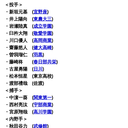
＜投手＞
・新垣元基 (
宜野座
)
・井上陽向 (
東農大三
)
・岩瀬陸真 (
成立学園
)
・臼杵大翔 (
敬愛学園
)
・川口優人 (
高岡商業
)
・齋藤悠人 (
健大高崎
)
・曽我瑠仁 (
羽黒
)
・藤崎柊 (
春日部共栄
)
・古屋勇陽 (
日川
)
・松本恒星 (東京高校)
・渡部禮哉 (佐渡)
＜捕手＞
・中濵一葵 (
関東第一
)
・西村亮汰 (
宇部商業
)
・宮原翔哉 (
高川学園
)
＜内野手＞
・秋田谷力 (
武修館
)