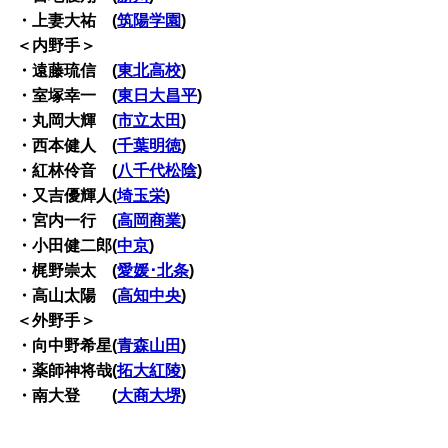
・上妻大祐 (
筑陽学園
)
＜内野手＞
・遠藤琉信 (
東北高校
)
・室塚幸一 (
東日大昌平
)
・丸岡大輝 (
市立太田
)
・西本健人 (
千葉明徳
)
・紅林伶音 (
八千代松陰
)
・又吉優輝人(
埼玉栄
)
・宮内一行 (
高岡商業
)
・小田健二郎(
中京
)
・梶野崇太 (
愛媛･北条
)
・高山太陽 (
高知中央
)
＜外野手＞
・向中野希星(
青森山田
)
・薬師神将哉(
拓大紅陵
)
・南大登 (
大商大堺
)