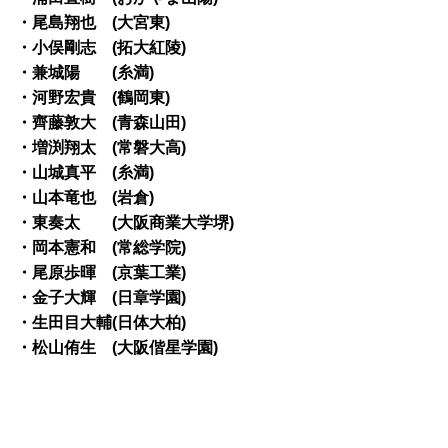
・尾島翔也 (大宮東)
・小俣剛志 (拓大紅陵)
・兼城陽 (糸満)
・河野宏貴 (鶴岡東)
・齊藤敦大 (青森山田)
・増渕翔太 (常磐大高)
・山城真平 (糸満)
・山本竜也 (岩倉)
・東奏太 (大阪商業大学堺)
・岡本憲和 (常総学院)
・尾原歩暉 (京葉工業)
・金子大輝 (日章学園)
・生田目大輔(日体大柏)
・松山侑生 (大阪偕星学園)