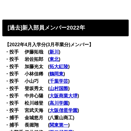
[過去]新入部員メンバー2022年
【2022年4月入学分(3月卒業分)メンバー】
・投手 伊藤拓哉 (
新川
)
・投手 岩佐拓郎 (
東北
)
・投手 加藤光太 (
拓大紅陵
)
・投手 小林佳稀 (
鶴岡東
)
・投手 小山巧 (
千葉学芸
)
・投手 登坂秀太 (
山村国際
)
・投手 中井心陽 (
大阪商業大堺
)
・投手 松川雄登 (
高川学園
)
・投手 宮武天海 (
大阪偕星学園
)
・捕手 金城悠月 (八重山商工)
・捕手 長堀翔 (
関東第一
)