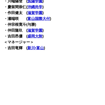
・川端陽登 (
筑陽学園
)
・慶留間崇仁(
沖縄尚学
)
・作田健太 (
滋賀学園
)
・瀬端咲 (
富山国際大付
)
・仲宗根寛斗(与勝)
・仲田隆玖 (
滋賀学園
)
・吉田昂優 (
盛岡大附
)
＜マネージャー＞
・吉田竜輝 (
新川•富山
)