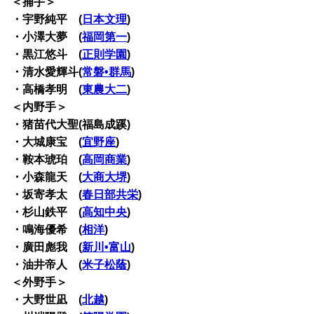
＜捕手＞
・宇野純平 (
日本文理
)
・小澤大夢 (
福岡第一
)
・黒江悠斗 (
正則学園
)
・清水愛輝斗(
常磐•群馬
)
・高橋孝明 (
東農大二
)
＜内野手＞
・猪苗代大聖(福島成蹊)
・大城康宝 (
宜野座
)
・鞍本琥珀 (
高岡商業
)
・小森龍天 (
大商大堺
)
・坂寄孝太 (
春日部共栄
)
・杉山鉄平 (
高知中央
)
・鳴海優希 (
相洋
)
・廣田彪我 (
新川•富山
)
・油井帝人 (
米子松蔭
)
＜外野手＞
・大野世凪 (
北越
)