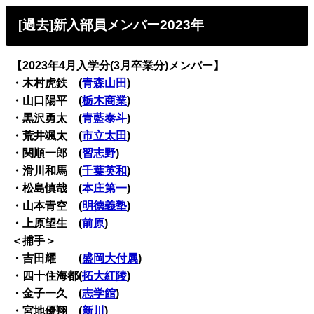
[過去]新入部員メンバー2023年
【2023年4月入学分(3月卒業分)メンバー】
・木村虎鉄 (
青森山田
)
・山口陽平 (
栃木商業
)
・黒沢勇太 (
青藍泰斗
)
・荒井颯太 (
市立太田
)
・関順一郎 (
習志野
)
・滑川和馬 (
千葉英和
)
・松島慎哉 (
本庄第一
)
・山本青空 (
明徳義塾
)
・上原望生 (
前原
)
＜捕手＞
・吉田耀 (
盛岡大付属
)
・四十住海都(
拓大紅陵
)
・金子一久 (
志学館
)
・宮地優翔 (
新川
)