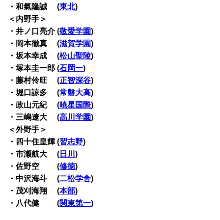
・和氣隆誠 (
東北
)
＜内野手＞
・井ノ口亮介 (
敬愛学園
)
・岡本徹真 (
滋賀学園
)
・坂本幸成 (
松山聖陵
)
・塚本圭一郎 (
石岡一
)
・藤村伶旺 (
正智深谷
)
・堀口諒多 (
常磐大高
)
・政山元紀 (
暁星国際
)
・三嶋遼大 (
高川学園
)
＜外野手＞
・四十住皇輝 (
習志野
)
・市瀬航大 (
日川
)
・佐野空 (
修徳
)
・中沢海斗 (
二松学舎
)
・茂刈海翔 (
本部
)
・八代健 (
関東第一
)