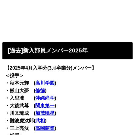
[過去]新入部員メンバー2025年
【2025年4月入学分(3月卒業分)メンバー】
＜投手＞
・秋本元輝 (
高川学園
)
・飯山大夢 (
修徳
)
・入里凜 (
沖縄尚学
)
・大後武尊 (
関東第一
)
・川又琉成 (
加茂暁星
)
・難波虎汰郎(
武相
)
・三上亮汰 (
高岡商業
)