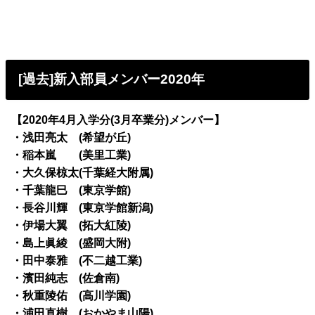
[過去]新入部員メンバー2020年
【2020年4月入学分(3月卒業分)メンバー】
・浅田亮太 (希望が丘)
・稲本嵐 (美里工業)
・大久保椋太(千葉経大附属)
・千葉龍巳 (東京学館)
・長谷川輝 (東京学館新潟)
・伊場大翼 (拓大紅陵)
・島上眞綾 (盛岡大附)
・田中泰雅 (不二越工業)
・濱田純志 (佐倉南)
・秋重陵佑 (高川学園)
・浦田直樹 (おかやま山陽)