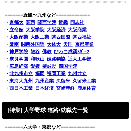
=======近畿〜九州など=============
・
京都大
関西
関西学院
近畿
同志社
・
立命館
大阪学院
大阪経済
大阪商業
・
大阪産業
大阪工業
関西国際
関西福祉
・
阪南
関西外国語
大体大
天理
京都産業
・
神戸学院
龍谷
佛教
びわこ成蹊ｽﾎﾟｰﾂ
・
奈良学園
和歌山
姫路獨協
近大工学部
・
広島経済
愛媛
聖ｶﾀﾘﾅ
四国学院
・
北九州市立
福岡
福岡工業
九州共立
・
東海大九州
九州産業
久留米
久留米工業
・
西日本工業
日本経済
宮崎産経
鹿屋体育
[特集] 大学野球 進路•就職先一覧
=======六大学・東都など=============