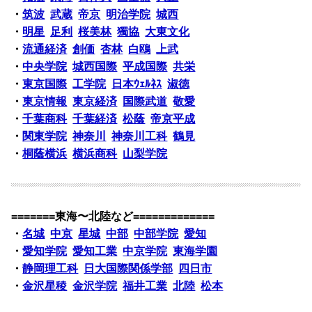
・
筑波
武蔵
帝京
明治学院
城西
・
明星
足利
桜美林
獨協
大東文化
・
流通経済
創価
杏林
白鴎
上武
・
中央学院
城西国際
平成国際
共栄
・
東京国際
工学院
日本ｳｪﾙﾈｽ
淑徳
・
東京情報
東京経済
国際武道
敬愛
・
千葉商科
千葉経済
松蔭
帝京平成
・
関東学院
神奈川
神奈川工科
鶴見
・
桐蔭横浜
横浜商科
山梨学院
=======東海〜北陸など=============
・
名城
中京
星城
中部
中部学院
愛知
・
愛知学院
愛知工業
中京学院
東海学園
・
静岡理工科
日大国際関係学部
四日市
・
金沢星稜
金沢学院
福井工業
北陸
松本