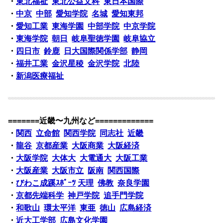
・
東北福祉
東北公益文科
東日本国際
・
中京
中部
愛知学院
名城
愛知東邦
・
愛知工業
東海学園
中部学院
中京学院
・
東海学院
朝日
岐阜聖徳学園
岐阜協立
・
四日市
鈴鹿
日大国際関係学部
静岡
・
福井工業
金沢星稜
金沢学院
北陸
・
新潟医療福祉
=======近畿〜九州など=============
・
関西
立命館
関西学院
同志社
近畿
・
龍谷
京都産業
大阪商業
大阪経済
・
大阪学院
大体大
大電通大
大阪工業
・
大阪産業
大阪市立
阪南
関西国際
・
びわこ成蹊ｽﾎﾟｰﾂ
天理
佛教
奈良学園
・
京都先端科学
神戸学院
追手門学院
・
和歌山
環太平洋
東亜
徳山
広島経済
・
近大工学部
広島文化学園