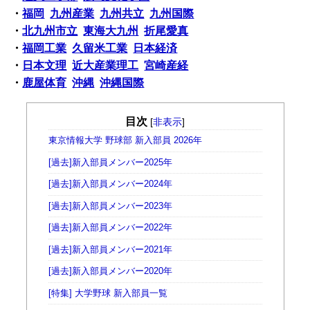
・
福岡
九州産業
九州共立
九州国際
・
北九州市立
東海大九州
折尾愛真
・
福岡工業
久留米工業
日本経済
・
日本文理
近大産業理工
宮崎産経
・
鹿屋体育
沖縄
沖縄国際
目次
[
非表示
]
東京情報大学 野球部 新入部員 2026年
[過去]新入部員メンバー2025年
[過去]新入部員メンバー2024年
[過去]新入部員メンバー2023年
[過去]新入部員メンバー2022年
[過去]新入部員メンバー2021年
[過去]新入部員メンバー2020年
[特集] 大学野球 新入部員一覧