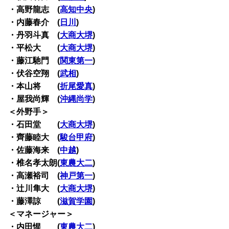
・高野龍志 (
高知中央
)
・内藤春介 (
日川
)
・丹羽斗真 (
大商大堺
)
・平松大 (
大商大堺
)
・藤江馳門 (
関東第一
)
・伏谷空翔 (
武相
)
・本山将 (
折尾愛真
)
・屋我尚輝 (
沖縄尚学
)
＜外野手＞
・石田堂 (
大商大堺
)
・齊藤睦大 (
駿台甲府
)
・佐藤海来 (
中越
)
・椎名孝太朗(
東農大二
)
・高瀬裕司 (
神戸第一
)
・辻川隼大 (
大商大堺
)
・藤澤諒 (
滋賀学園
)
＜マネージャー＞
・内田惺 (
東農大二
)