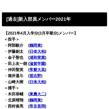
[過去]新入部員メンバー2021年
【2021年4月入学分(3月卒業分)メンバー】
＜投手＞
・阿部駿介 (
鶴岡東
)
・伊藤創太 (
日体大柏
)
・金子聖也 (
浦和実業
)
・田上友一朗 (
滋賀学園
)
・仲田聖英 (
常磐大高
)
・堀井遥斗 (
習志野
)
・山崎大樹 (
日体大柏
)
＜捕手＞
・木田恭輔 (
東農大二
)
・北原晴翔 (
鶴岡東
)
・西村俊亮 (
帝京長岡
)