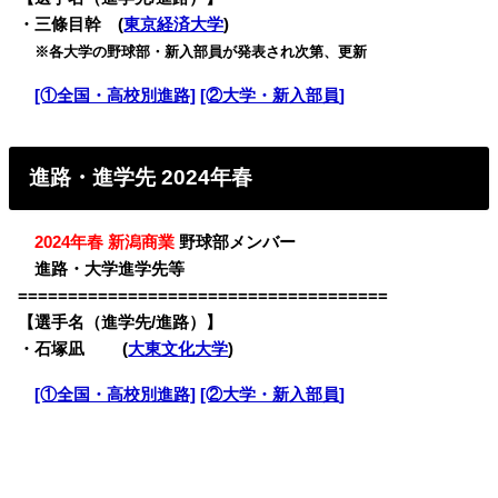
・三條目幹 (
東京経済大学
)
・
※各大学の野球部・新入部員が発表され次第、更新
・
[①全国・高校別進路]
[②大学・新入部員]
進路・進学先 2024年春
・
2024年春 新潟商業
野球部メンバー
・
進路・大学進学先等
=====================================
【選手名（進学先/進路）】
・石塚凪 (
大東文化大学
)
・
[①全国・高校別進路]
[②大学・新入部員]