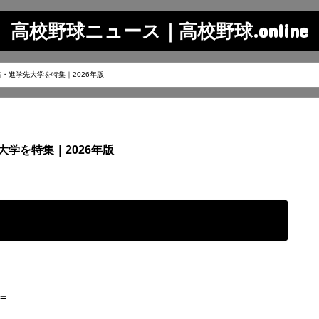
高校野球ニュース｜高校野球.online
・進学先大学を特集｜2026年版
学を特集｜2026年版
=