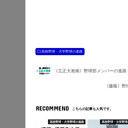
高校野球・大学野球の進路
《立正大淞南》野球部メンバーの進路・
《藤蔭》野
RECOMMEND
こちらの記事も人気です。
高校野球・大学野球の進路
高校野球・大学野球