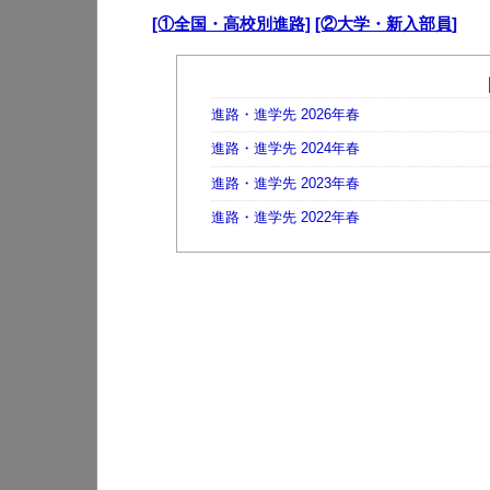
・
[①全国・高校別進路]
[②大学・新入部員]
進路・進学先 2026年春
進路・進学先 2024年春
進路・進学先 2023年春
進路・進学先 2022年春