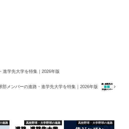
進学先大学を特集｜2026年版
球部メンバーの進路・進学先大学を特集｜2026年版
の進路
高校野球・大学野球の進路
高校野球・大学野球の進路