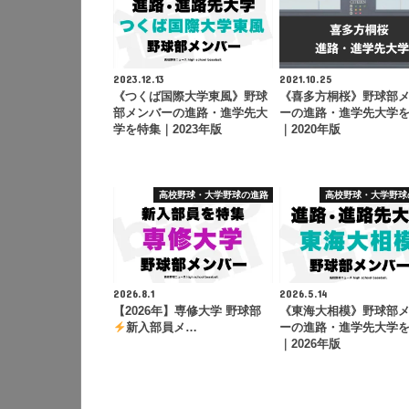
2023.12.13
2021.10.25
《つくば国際大学東風》野球
《喜多方桐桜》野球部
部メンバーの進路・進学先大
ーの進路・進学先大学
学を特集｜2023年版
｜2020年版
高校野球・大学野球の進路
高校野球・大学野球
2026.8.1
2026.5.14
【2026年】専修大学 野球部
《東海大相模》野球部
新入部員メ…
ーの進路・進学先大学
｜2026年版