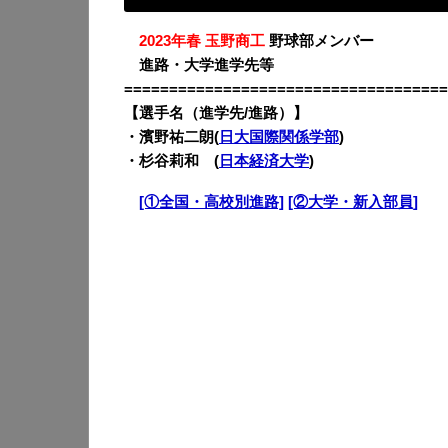
・
2023年春 玉野商工
野球部メンバー
・
進路・大学進学先等
====================================
【選手名（進学先/進路）】
・濱野祐二朗(
日大国際関係学部
)
・杉谷莉和 (
日本経済大学
)
・
[①全国・高校別進路]
[②大学・新入部員]