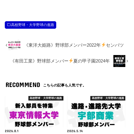
高校野球・大学野球の進路
《東洋大姫路》野球部メンバー2022年
センバツ
《有田工業》野球部メンバー
夏の甲子園2024年
RECOMMEND
こちらの記事も人気です。
高校野球・大学野球の進路
高校野球・大学野球の進路
2026.8.1
2026.5.14