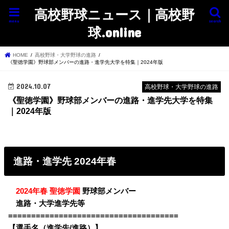
高校野球ニュース｜高校野
menu
search
球.online
HOME
高校野球・大学野球の進路
《聖徳学園》野球部メンバーの進路・進学先大学を特集｜2024年版
2024.10.07
高校野球・大学野球の進路
《聖徳学園》野球部メンバーの進路・進学先大学を特集
｜2024年版
進路・進学先 2024年春
・
2024年春 聖徳学園
野球部メンバー
・
進路・大学進学先等
=====================================
【選手名（進学先/進路）】