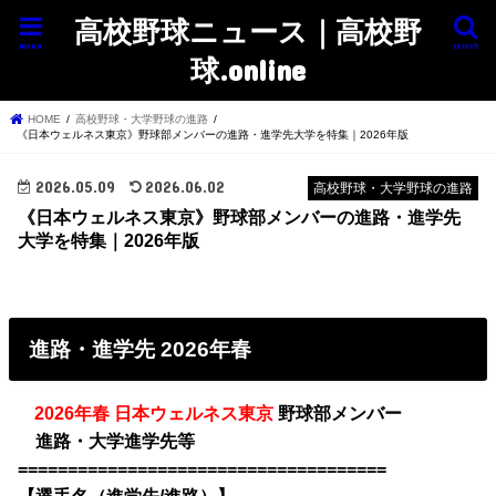
高校野球ニュース｜高校野
menu
search
球.online
HOME
高校野球・大学野球の進路
《日本ウェルネス東京》野球部メンバーの進路・進学先大学を特集｜2026年版
2026.05.09
2026.06.02
高校野球・大学野球の進路
《日本ウェルネス東京》野球部メンバーの進路・進学先
大学を特集｜2026年版
進路・進学先 2026年春
2026年春 日本ウェルネス東京
野球部メンバー
・
・
進路・大学進学先等
=====================================