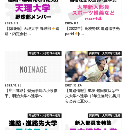
2026.8.1
2026.8.1
【就職先】天理大学 野球部
進
【2022年】高校野球 進路進学先
路・内定会社…
part4
þ…
高校野球・大学野球の進路
高校野球・大学野球の進路
2021.10.26
2021.10.24
【注目進路】聖光学院の小泉徹
【進路情報】星稜 知田爽汰は中
平、明治大学へ進学へ
央大学へ進学（2年生当時に奥川
らと共に夏の…
高校野球・大学野球の進路
高校野球・大学野球の進路