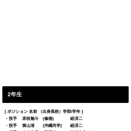
2年生
[ ポジション 名前 （出身高校）学部/学年 ]
・投手 床枝魅斗 (修徳) 経済二
・投手 當山渚 (沖繩尚学) 経済二