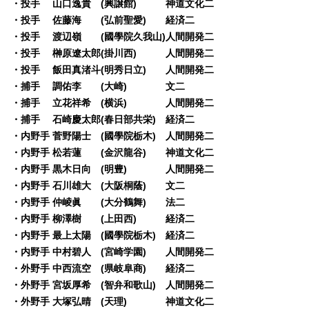
・投手 山口逸貴 (興譲館) 神道文化二
・投手 佐藤海 (弘前聖愛) 経済二
・投手 渡辺嶺 (國學院久我山)人間開発二
・投手 榊原遼太郎(掛川西) 人間開発二
・投手 飯田真渚斗(明秀日立) 人間開発二
・捕手 調佑李 (大崎) 文二
・捕手 立花祥希 (横浜) 人間開発二
・捕手 石崎慶太郎(春日部共栄) 経済二
・内野手 菅野陽士 (國學院栃木) 人間開発二
・内野手 松若蓮 (金沢龍谷) 神道文化二
・内野手 黒木日向 (明豊) 人間開発二
・内野手 石川雄大 (大阪桐蔭) 文二
・内野手 仲崚眞 (大分鶴舞) 法二
・内野手 柳澤樹 (上田西) 経済二
・内野手 最上太陽 (國學院栃木) 経済二
・内野手 中村碧人 (宮崎学園) 人間開発二
・外野手 中西流空 (県岐阜商) 経済二
・外野手 宮坂厚希 (智弁和歌山) 人間開発二
・外野手 大塚弘晴 (天理) 神道文化二