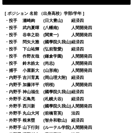
[ ポジション 名前 （出身高校）学部/学年 ]
・投手 瀬崎絢 (日大豊山) 経済四
・投手 武内夏暉 (八幡南) 人間開発四
・投手 谷幸之助 (関東一) 人間開発四
・投手 問矢大雅 (國學院久我山)経済四
・投手 下山祐輝 (弘前聖愛) 経済四
・投手 作野友哉 (鎌倉学園) 人間開発四
・投手 鈴木皓太 (尚志) 人間開発四
・捕手 小屋新大 (山形南) 人間開発四
・内野手 吉川育真 (岡山理大附) 経済四
・内野手 加藤洋平 (明桜) 人間開発四
・内野手 神山福生 (國學院久我山)経済四
・外野手 石鳥亮 (札幌大谷) 経済四
・外野手 西川新 (國學院久我山)人間開発四
・外野手 丸山大河 (前橋育英) 法四
・外野手 根来塁 (智弁和歌山) 経済四
・外野手 山下行則 (ルーテル学院)人間開発四