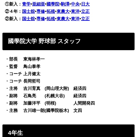
①新入：
青学
•
亜細亜
•
國學院
•
駒澤
•
中央
•
日大
②４年：
国士舘
•
専修
•
拓殖
•
東農大
•
東洋
•
立正
②新入：
国士舘
•
専修
•
拓殖
•
東農大
•
東洋
•
立正
國學院大学 野球部 スタッフ
・部長 東海林孝一
・監督 鳥山泰孝
・コーチ 上月健太
・コーチ 長岡哲司
・主将 吉川育真 (岡山理大附) 経済四
・副将 石鳥亮 (札幌大谷) 経済四
・副将 加藤洋平 (明桜) 人間開発四
・主務 古川雄一朗(國學院栃木) 文四
4年生