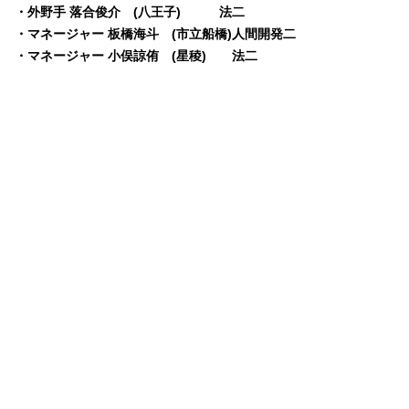
・外野手 落合俊介 (八王子) 法二
・マネージャー 板橋海斗 (市立船橋)人間開発二
・マネージャー 小俣諒侑 (星稜) 法二