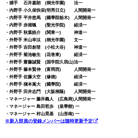
・捕手 石井嘉朗 (桐光学園) 法一
・内野手 小久保快栄(明秀日立) 人間開発一
・内野手 平井悠馬 (國學院栃木) 人間開発一
・内野手 赤堀颯 (聖光学院) 経済一
・内野手 秋葉皓介 (関東一) 神道一
・外野手 米山幸汰 (桐光学園) 文一
・外野手 吉田創登 (小松大谷) 神道一
・外野手 菊池敏生 (花巻東) 経済一
・外野手 齋藤誠賢 (国学院久我山)法一
・外野手 篠本賢伸 (富岡西) 人間開発一
・外野手 佐藤大空 (修徳) 経済一
・外野手 槇本嵩大 (國學院) 経済一
・外野手 田井志門 (大阪桐蔭) 人間開発一
・マネージャー 藤井義人 (広島商)人間開発一
・マネージャー 島田哲歩 (皇學館) 一
・マネージャー 村山晃基 (山形南) 一
※新入部員の登録メンバーは随時更新予定