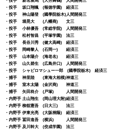
・投手 新名凌馬 (大分舞鶴) 人間開発三
・投手 坂口翔颯 (報徳学園) 経済三
・投手 神山陽登 (國學院栃木)人間開発三
・投手 堀晃大 (八幡商) 文三
・投手 小林優吾 (常総学院) 人間開発三
・投手 松村智昌 (平塚学園) 法三
・投手 長谷川秀 (健大高崎) 経済三
・投手 岡崎黎人 (石岡一) 経済三
・投手 山本陽介 (海老名) 経済三
・投手 山久碧生 (広島井口) 人間開発三
・投手 シャピロマシュー一郎 (國學院栃木) 経済三
・捕手 神里陸 (東海大相模)神道三
・捕手 室木太陽 (金沢商) 神道三
・捕手 矢田柊介 (戸塚) 人間開発三
・内野手 土山翔生 (岡山理大附)経済三
・内野手 柳舘憲吾 (日大三) 法三
・内野手 伊東光亮 (大阪桐蔭) 経済三
・内野手 冨田進吾 (横浜) 人間開発三
・内野手 及川幹大 (佼成学園) 法三