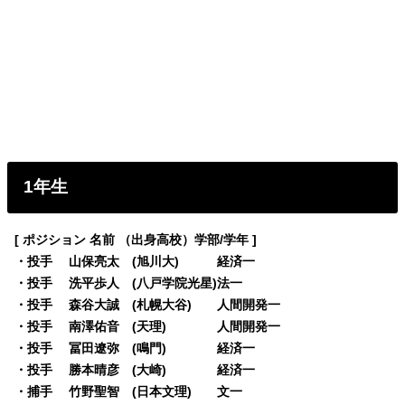
1年生
[ ポジション 名前 （出身高校）学部/学年 ]
・投手 山保亮太 (旭川大) 経済一
・投手 洗平歩人 (八戸学院光星)法一
・投手 森谷大誠 (札幌大谷) 人間開発一
・投手 南澤佑音 (天理) 人間開発一
・投手 冨田遼弥 (鳴門) 経済一
・投手 勝本晴彦 (大崎) 経済一
・捕手 竹野聖智 (日本文理) 文一