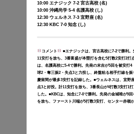
10:00 エナジック 7-2
宮古高校 (名)
10:00 沖縄尚学 5-4
名護高校 (し)
12:30 ウェルネス 7-3
宜野座 (名)
12:30 KBC 7-0
知念 (し)
コメント
■エナジックは、宮古高校に7-2で勝利。
11安打を放ち、3番富盛が本塁打を含む5打数2安打2打
は、名護高校に5-4で勝利。先発の末吉が5回を被安打4
球2・奪三振2・失点3と力投し、終盤粘る相手打線を振
慶留間が最多3安打を記録した。■ウェルネスは、宜野座に
点3と好投。計11安打を放ち、3番長山が4打数3安打1打
した。■KBCは、知念に7-0で勝利。先発の金城唯が9
を放ち、ファースト川端が5打数3安打、センター赤嶺が