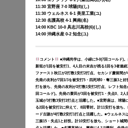
11:30 宜野座 7-0
球陽(8)(し)
11:30 ウェルネス 6-1
美里工業(ユ)
12:30 名護高校 4-1
興南(名)
14:00 KBC 10-0
具志川高校(6)(し)
14:00 沖縄水産 0-2
知念(ユ)
コメント
■沖縄尚学は、小緑に9-0(7回コールド
新垣が1回を被安打1、4人目の末吉が残る1回を3者連続
ファースト秋江が2打数1安打2打点、セカンド慶留間が4
先発の友利が7回1/3を被安打5・四死球0・奪三振3と
打を放ち、先発の友利が2打数1安打2打点、レフト知念が
回コールド)。先発の蓑田が3回を被安打1・失点0、2人
玉城が3打数3安打2打点と活躍した。■宜野座は、球陽に
る2回を被安打2に抑えて、8回零封。計11安打を放ち、
ード古謝が4打数2安打1打点と活躍した。■ウェルネスは
三振15・失点1と好投。計10安打を放ち、ショート城間
点と活躍した。■名護高校は、興南に4-1で勝利。先発の