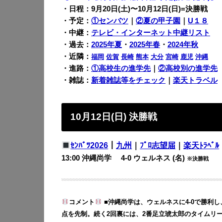
・日程：9月20日(土)〜10月12日(日)=決勝戦
・予定：
①センバツ
｜
②夏の甲子園
｜
U１８
・中継：
テレビ・インターネット中継リスト
・過去：
2025年夏
・
2025年春
・
2024年秋
・近隣：
福岡
佐賀
長崎
熊本
大分
宮崎
鹿児
沖縄
・進路：
①高校生の進学先
｜
②高校別の進学先
・雑誌：
新着雑誌等をチェック
｜
楽天トラベル
10月12日(日) 決勝戦
ｾﾝﾊﾞﾂ2026
｜
九州
｜
ﾌﾟﾛ志望届
｜
楽天ﾄﾗﾍﾞﾙ
13:00 沖縄尚学 4-0 ウェルネス (名)
※決勝戦
コメント
■沖縄尚学は、ウェルネスに4-0で勝利し
点を先制。続く2回裏には、2番足立琥太郎のタイムリー