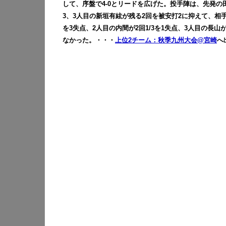
して、序盤で4-0とリードを広げた。投手陣は、先発の
3、3人目の新垣有絃が残る2回を被安打2に抑えて、相
を3失点、2人目の内間が2回1/3を1失点、3人目の長
なかった。・・・
上位2チーム：秋季九州大会@宮崎
へ