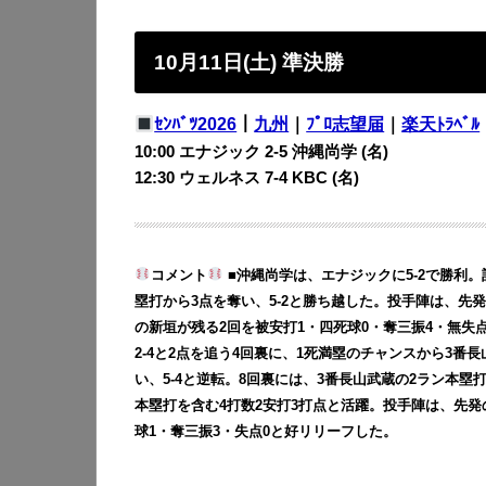
10月11日(土) 準決勝
ｾﾝﾊﾞﾂ2026
｜
九州
｜
ﾌﾟﾛ志望届
｜
楽天ﾄﾗﾍﾞﾙ
10:00 エナジック 2-5
沖縄尚学 (名)
12:30 ウェルネス 7-4
KBC (名)
コメント
■沖縄尚学は、エナジックに5-2で勝利。
塁打から3点を奪い、5-2と勝ち越した。投手陣は、先発
の新垣が残る2回を被安打1・四死球0・奪三振4・無失点
2-4と2点を追う4回裏に、1死満塁のチャンスから3番
い、5-4と逆転。8回裏には、3番長山武蔵の2ラン本塁
本塁打を含む4打数2安打3打点と活躍。投手陣は、先発の沖
球1・奪三振3・失点0と好リリーフした。