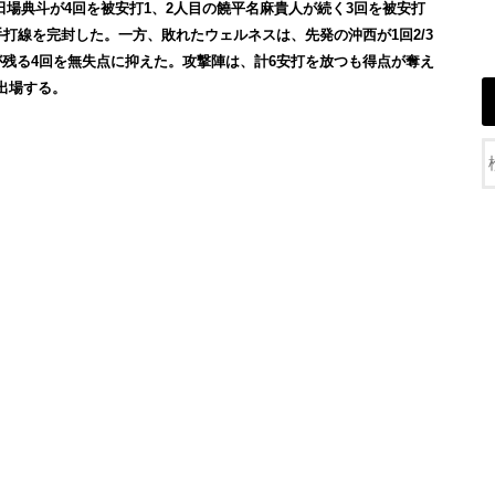
田場典斗が4回を被安打1、2人目の饒平名麻貴人が続く3回を被安打
手打線を完封した。一方、敗れたウェルネスは、先発の沖西が1回2/3
山が残る4回を無失点に抑えた。攻撃陣は、計6安打を放つも得点が奪え
出場する。