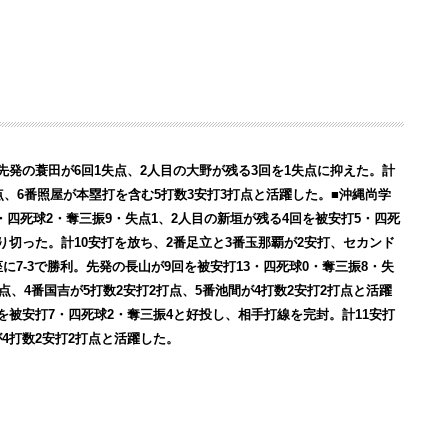
先発の蓑田が6回1失点、2人目の大野が残る3回を1失点に抑えた。計
点、6番照屋が本塁打を含む5打数3安打3打点と活躍した。■沖縄尚学
・四死球2・奪三振9・失点1、2人目の新垣が残る4回を被安打5・四死
り切った。計10安打を放ち、2番足立と3番玉那覇が2安打、セカンド
7-3で勝利。先発の長山が9回を被安打13・四死球0・奪三振8・失
点、4番国吉が5打数2安打2打点、5番池間が4打数2安打2打点と活躍
回を被安打7・四死球2・奪三振4と好投し、相手打線を完封。計11安打
4打数2安打2打点と活躍した。