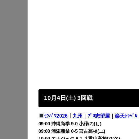
10月4日(土) 3回戦
ｾﾝﾊﾞﾂ2026
｜
九州
｜
ﾌﾟﾛ志望届
｜
楽天ﾄﾗﾍﾞﾙ
09:00 沖縄尚学 9-0
小緑(7)(し)
09:00 浦添商業 0-5
宮古高校(ユ)
10:00 エナジック 8-1
八重山高校(7)(名)