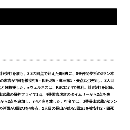
計9安打を放ち、2-2の同点で迎えた8回裏に、9番仲間夢祈の3ラン本
の末吉が7回を被安打6・四死球6・奪三振5・失点2と好投し、2人目
と好救援した。■ウェルネスは、KBCに7-4で勝利。計8安打を記録。
長山武蔵の犠牲フライで1点、4番国吉虎次のタイムリーから2点を奪
打から2点を追加し、7-4と突き放した。打者では、3番長山武蔵が2ラン
西が3回2/3を4失点、2人目の長山が残る5回1/3を被安打2・四死