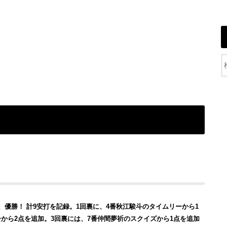
、優勝！ 計9安打を記録。1回裏に、4番秋江駿斗のタイムリーから1
から2点を追加。3回裏には、7番仲間夢祈のスクイズから1点を追加