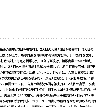
)。先発の田場が3回を被安打1、2人目の大城が2回を被安打1、3人目の
三振に抑えて、相手打線を7回零封(与四死球は0)。計13安打を放ち、
打数3安打3打点と活躍した。■宮古高校は、浦添商業に5-0で勝利。
好投し、2人目の仲里が残る1回2/3を救援して、相手打線を完封。計7安
4打数2安打3打点と活躍した。■エナジックは、八重山高校に8-1(7
目の大城勇が残る4回を被安打2・失点1と好投。計7安打を放ち、1番
7-0(8回コールド)。先発の崎間が6回を被安打4、2人目の嘉手川が残
レフト知念将が5打数2安打1打点、捕手の大城が3打数2安打1打点、サ
、美里工業に6-1で勝利。先発の沖西が9回を被安打4・四死球2・奪
徠が4打数3安打2打点、ファースト国吉が本塁打を含む4打数2安打3打
新垣が9回を被安打8・四死球3・奪三振5・失点1と好投。計8安打を