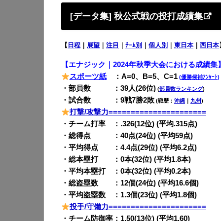
[データ集] 秋公式戦の投打成績集
【
日程
｜
展望
｜
注目
｜
ﾁｰﾑ別
｜
個人別
｜
東日本
｜
西日本
【エナジック｜2024年秋季大会における成績集
スポーツ紙
：A=0、B=5、C=1
(
優勝候補ｱﾝｹｰﾄ
)
・部員数 ：39人(26位)
(
部員数ランキング
)
・試合数 ：9戦7勝2敗
(戦歴：
沖縄
｜
九州
)
打撃/攻撃力======================
・チーム打率 ：.326(12位) (平均.315点)
・総得点 ：40点(24位) (平均59点)
・平均得点 ：4.4点(29位) (平均6.2点)
・総本塁打 ：0本(32位) (平均1.8本)
・平均本塁打 ：0本(32位) (平均0.2本)
・総盗塁数 ：12個(24位) (平均16.6個)
・平均盗塁数 ：1.3個(23位) (平均1.8個)
投手/守備力======================
・チーム防御率：1.50(13位) (平均1.60)