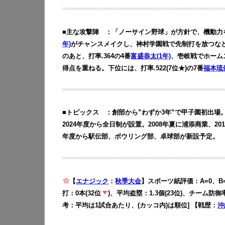
■主な攻撃陣 ：「ノーサイン野球」が方針で、機動力を
年)
がチャンスメイクし、神村学園戦で先制打を放つなど打
のあと、打率.364の4番
富盛恭太(1年)
、壱岐戦でホームス
得点を重ねる。下位には、打率.522(7位★)の7番
福本琉依
■トピックス ：創部から”わずか3年”で甲子園初出場
2024年度から全日制が設置。2008年夏に浦添商業、2
年度から駅伝部、ボウリング部、卓球部が新設予定。
【
エナジック
：
秋季大会
】スポーツ紙評価：A=0、B=5
打：0本(32位
)、平均盗塁：1.3個(23位)、チーム防御率：
考：平均は1試合あたり、(カッコ内)は順位] 【戦歴：
沖