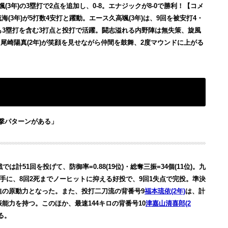
(3年)の3塁打で2点を追加し、0-8。エナジックが8-0で勝利！【コメ
(3年)が5打数4安打と躍動。エース久高颯(3年)は、9回を被安打4・
でも3塁打を含む3打点と投打で活躍。闘志溢れる内野陣は無失策、旋風
尾崎陽真(2年)が笑顔を見せながら仲間を鼓舞、2度マウンドに上がる
撃パターンがある」
は計51回を投げて、防御率=0.88(19位)・総奪三振=34個(11位)。九
を相手に、8回2死までノーヒットに抑える好投で、9回1失点で完投。準決
、躍進の原動力となった。また、投打二刀流の背番号9
福本琉依(2年)
は、計
奪三振能力を持つ。このほか、最速144キロの背番号10
津嘉山清喜郎(2
る。