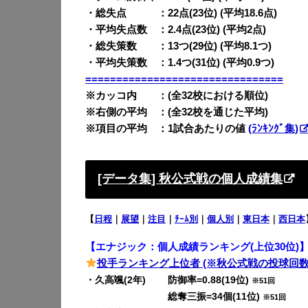
・総失点 ：22点(23位) (平均18.6点)
・平均失点数 ：2.4点(23位) (平均2点)
・総失策数 ：13つ(29位) (平均8.1つ)
・平均失策数 ：1.4つ(31位) (平均0.9つ)
================================
※カッコ内 ：(全32校における順位)
※右側の平均 ：(全32校を通じた平均)
※項目の平均 ：1試合あたりの値
(ﾗﾝｷﾝｸﾞ集)
[データ集] 秋公式戦の個人成績集
【
日程
｜
展望
｜
注目
｜
ﾁｰﾑ別
｜
個人別
｜
東日本
｜
西日本
【エナジック：個人成績ランキング(上位30位)
投手ランキング上位者 (※秋公式戦の投球回数
・久高颯(2年) 防御率=0.88(19位)
※51回
・久高颯(2年)
総奪三振=34個(11位)
※51回