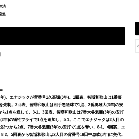
抹消
新規
】
=
年)、エナジックが背番号1久高颯(3年)。1回表、智辯和歌山は1番藤
を先制。2回表、智辯和歌山は相手悪送球で1点、2番奥雄大(3年)の安
ら1点を返して、3-1。3回表、智辯和歌山は7番大谷魁亜(3年)の安打
(2年)の犠牲フライで1点を追加し、5-1。ここでエナジックは2人目の
2つから2点、7番大谷魁亜(3年)の安打で1点を奪い、8-1。4回裏、エ
8-2。5回裏から智辯和歌山は2人目の背番号18田中息吹(3年)に交代。