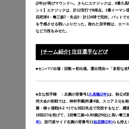
(2年)が再びマウンドへ。さらにエナジックは、8番久高颯
ント】エナジックは、計12安打で8得点。1番イーマン琉海
四死球4・奪三振7・失点0・計134球で完封。バット
を予感させる戦いぶりだった。敗れた至学館は、エース
など力投をみせた。
[チーム紹介] 注目選手など
■センバツ出場：回数＝初出場。選出理由＝「多彩な攻
■主な投手陣 ：左腕の背番号1
久高颯(2年)
は、秋公式戦で
州大会の初戦では、神村学園(昨夏4強、スコア 2-1)
勝・柳ヶ浦戦(4-2 ⚪︎)でも9回2失点で完投するなど
18回2/3を投げて、1回奪三振=0.80個(29位)と高い
年)
、技巧派サイド右腕の背番号11
知花輝(2年)
らも控え