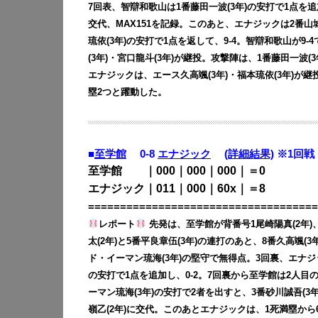
7回表、智辯和歌山は1番藤田一波(3年)の安打で1点を追
交代、MAX151を記録。このあと、エナジックは2番山城
琉依(3年)の安打で1点を返して、9-4。智辯和歌山が9
(3年)・宮口龍斗(3年)が継投。攻撃陣は、1番藤田一波
エナジックは、エース久高颯(3年)・福本琉依(3年)が継
塁2つと躍動した。
■
至学館
0-8
エナジック
(詳細結果)
※1回戦
至学館 ｜000｜000｜000｜＝0
エナジック｜011｜000｜60x｜＝8
====================================
レポート
先発は、至学館が背番号1尾崎陽真(2年)
太(2年)と5番平良章伍(3年)の連打のあと、8番久高颯
ド・イーマン琉海(3年)の堅守で無得点。3回裏、エナジッ
の安打で1点を追加し、0-2。7回裏から至学館は2人目
ーマン琉海(3年)の安打で2者を出すと、3番砂川誠吾(3
嶺乙(2年)に交代。このあとエナジックは、1死満塁から6