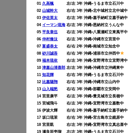
01
久高颯
左/左 3年 沖縄•うるま市立石川中
02
山城幹大
右/右 3年 沖縄•北中城村立北中城中
03
伊佐英太
右/左 3年 沖縄•嘉手納町立嘉手納中
04
イーマン琉海
右/左 3年 沖縄•恩納村立うんな中
05
平良章伍
右/左 3年 沖縄•八重瀬町立東風平中
06
仲村脩汰
右/左 3年 沖縄•沖縄市立宮里中
07
富盛恭太
右/右 2年 沖縄•南城市立知念中
08
砂川誠吾
右/右 3年 沖縄•浦添市立仲西中
09
福本琉依
右/左 3年 沖縄•宜野湾市立宜野湾中
10
津嘉山清喜郎
左/左 3年 沖縄•沖縄市立沖縄東中
11
知花輝
右/右 3年 沖縄•うるま市立石川中
12
比嘉陽翔
右/右 3年 沖縄•沖縄市立山内中
13
山入端愁
右/右 3年 沖縄•那覇市立安岡中
14 宮里康平 右/左 3年 沖縄•豊見城市立長嶺中
15 宮城飛斗 右/左 3年 沖縄•宜野湾市立嘉数中
16 伊波大輝 右/右 2年 沖縄•嘉手納町立嘉手納中
17 坂口琉茉 右/右 3年 沖縄•宮古島市立鏡原中
18 宮里凱 右/左 3年 沖縄•宜野湾市立真志喜中
19 瀬良垣壱瑠 左/左 3年 沖縄•うるま市立石川中