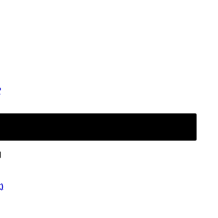
】
】
)