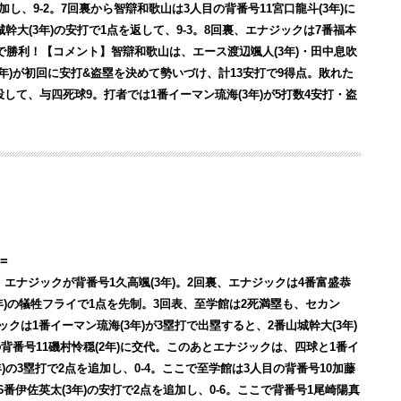
加し、9-2。7回裏から智辯和歌山は3人目の背番号11宮口龍斗(3年)に
幹大(3年)の安打で1点を返して、9-3。8回裏、エナジックは7番福本
-4で勝利！【コメント】智辯和歌山は、エース渡辺颯人(3年)・田中息吹
(3年)が初回に安打&盗塁を決めて勢いづけ、計13安打で9得点。敗れた
投して、与四死球9。打者では1番イーマン琉海(3年)が5打数4安打・盗
=
、エナジックが背番号1久高颯(3年)。2回裏、エナジックは4番富盛恭
(3年)の犠牲フライで1点を先制。3回表、至学館は2死満塁も、セカン
クは1番イーマン琉海(3年)が3塁打で出塁すると、2番山城幹大(3年)
の背番号11磯村怜穏(2年)に交代。このあとエナジックは、四球と1番イ
年)の3塁打で2点を追加し、0-4。ここで至学館は3人目の背番号10加藤
番伊佐英太(3年)の安打で2点を追加し、0-6。ここで背番号1尾崎陽真