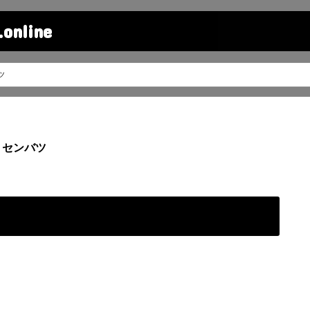
line
ツ
センバツ