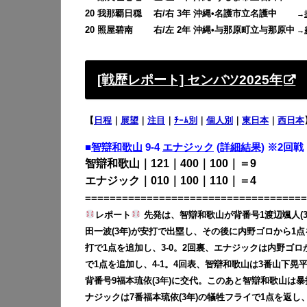
20 我那覇日穏 右/右 3年 沖縄•名護市立名護中
→
20 照屋碧南 右/左 2年 沖縄•与那原町立与那原中
→
[戦歴レポート] センバツ2025年
【
日程
｜
展望
｜
注目
｜
ﾁｰﾑ別
｜
個人別
｜
東日本
｜
西日本
■
智辯和歌山
9-4
エナジック
(詳細結果)
※2回戦
智辯和歌山｜121｜400｜100｜＝9
エナジック｜010｜100｜110｜＝4
====================================
レポート
先発は、智辯和歌山が背番号1渡辺颯人(3
田一波(3年)が安打で出塁し、その後に内野ゴロから1点
打で1点を追加し、3-0。2回裏、エナジックは内野ゴロか
で1点を追加し、4-1。4回表、智辯和歌山は3番山下晃平
背番号9福本琉依(3年)に交代。このあと智辯和歌山は暴投
ナジックは7番福本琉依(3年)の犠牲フライで1点を返し、