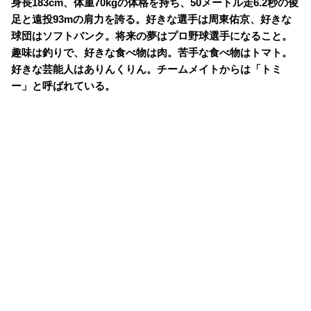
身長183cm、体重70kgの体格を持ち、50メートル走6.2秒の俊
足と遠投93mの肩力を誇る。好きな選手は周東佑京、好きな
球団はソフトバンク。将来の夢はプロ野球選手になること。
趣味は釣りで、好きな食べ物は肉。苦手な食べ物はトマト。
好きな芸能人はありんくりん。チームメイトからは「トミ
ー」と呼ばれている。