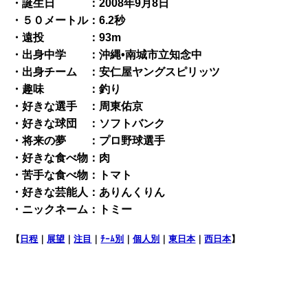
・誕生日 ：2008年9月8日
・５０メートル：6.2秒
・遠投 ：93m
・出身中学 ：沖縄•南城市立知念中
・出身チーム ：安仁屋ヤングスピリッツ
・趣味 ：釣り
・好きな選手 ：周東佑京
・好きな球団 ：ソフトバンク
・将来の夢 ：プロ野球選手
・好きな食べ物：肉
・苦手な食べ物：トマト
・好きな芸能人：ありんくりん
・ニックネーム：トミー
【
日程
｜
展望
｜
注目
｜
ﾁｰﾑ別
｜
個人別
｜
東日本
｜
西日本
】