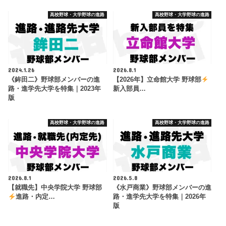
高校野球・大学野球の進路
高校野球・大学野球の進路
2024.1.26
2026.8.1
《鉾田二》野球部メンバーの進
【2026年】立命館大学 野球部
路・進学先大学を特集｜2023年
新入部員…
版
高校野球・大学野球の進路
高校野球・大学野球の進路
2026.8.1
2026.5.8
【就職先】中央学院大学 野球部
《水戸商業》野球部メンバーの進
進路・内定…
路・進学先大学を特集｜2026年
版