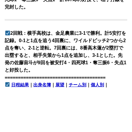
完封した。
2回戦：横手高校は、金足農業に3-1で勝利。計5安打を
記録。0-1と1点を追う4回裏に、ワイルドピッチ2つから2
点を奪い、2-1と逆転。7回裏には、8番高木蓮が2塁打で
出塁すると、相手失策から1点を追加し、3-1とした。先
発の佐藤宙斗が9回を被安打4・四死球1・奪三振6・失点1
と好投した。
======================================
日程結果
｜
出身名簿
｜
展望
｜
チーム別
｜
個人別
｜