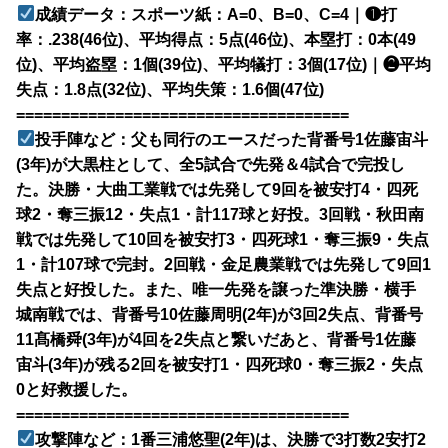
成績データ：スポーツ紙：A=0、B=0、C=4｜❶打
率：.238(46位)、平均得点：5点(46位)、本塁打：0本(49
位)、平均盗塁：1個(39位)、平均犠打：3個(17位)｜❷平均
失点：1.8点(32位)、平均失策：1.6個(47位)
=====================================
投手陣など：父も同行のエースだった背番号1佐藤宙斗
(3年)が大黒柱として、全5試合で先発＆4試合で完投し
た。決勝・大曲工業戦では先発して9回を被安打4・四死
球2・奪三振12・失点1・計117球と好投。3回戦・秋田南
戦では先発して10回を被安打3・四死球1・奪三振9・失点
1・計107球で完封。2回戦・金足農業戦では先発して9回1
失点と好投した。また、唯一先発を譲った準決勝・横手
城南戦では、背番号10佐藤周明(2年)が3回2失点、背番号
11髙橋舜(3年)が4回を2失点と繋いだあと、背番号1佐藤
宙斗(3年)が残る2回を被安打1・四死球0・奪三振2・失点
0と好救援した。
=====================================
攻撃陣など：1番三浦悠聖(2年)は、決勝で3打数2安打2