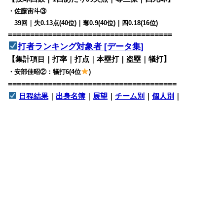
・佐藤宙斗③
39回｜失0.13点(40位)｜奪0.9(40位)｜四0.18(16位)
=====================================
打者ランキング対象者 [データ集]
【集計項目｜打率｜打点｜本塁打｜盗塁｜犠打】
・安部佳昭②：犠打6(4位
)
======================================
日程結果
｜
出身名簿
｜
展望
｜
チーム別
｜
個人別
｜