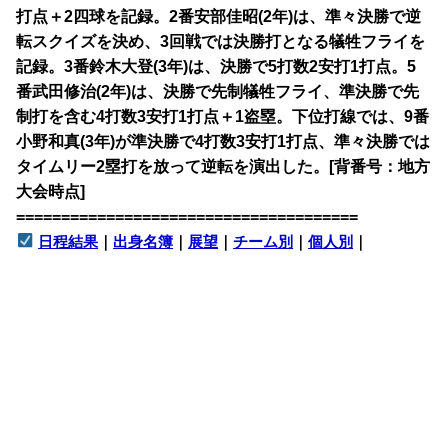
打点＋2四球を記録。2番安部佳昭(2年)は、準々決勝で逆
転スクイズを決め、3回戦では決勝打となる犠牲フライを
記録。3番鈴木大登(3年)は、決勝で5打数2安打1打点。5
番武田修治(2年)は、決勝で先制犠牲フライ、準決勝で先
制打を含む4打数3安打1打点＋1盗塁。下位打線では、9番
小野和真(3年)が準決勝で4打数3安打1打点、準々決勝では
タイムリー2塁打を放って逆転を演出した。[背番号：地方
大会時点]
======================================
日程結果
｜
出身名簿
｜
展望
｜
チーム別
｜
個人別
｜