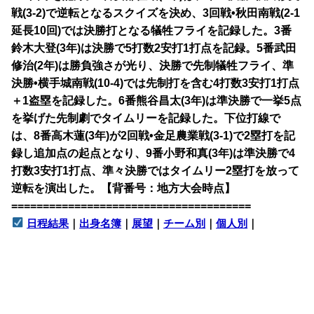
戦(3-2)で逆転となるスクイズを決め、3回戦•秋田南戦(2-1
延長10回)では決勝打となる犠牲フライを記録した。3番
鈴木大登(3年)は決勝で5打数2安打1打点を記録。5番武田
修治(2年)は勝負強さが光り、決勝で先制犠牲フライ、準
決勝•横手城南戦(10-4)では先制打を含む4打数3安打1打点
＋1盗塁を記録した。6番熊谷昌太(3年)は準決勝で一挙5点
を挙げた先制劇でタイムリーを記録した。下位打線で
は、8番高木蓮(3年)が2回戦•金足農業戦(3-1)で2塁打を記
録し追加点の起点となり、9番小野和真(3年)は準決勝で4
打数3安打1打点、準々決勝ではタイムリー2塁打を放って
逆転を演出した。【背番号：地方大会時点】
======================================
日程結果
｜
出身名簿
｜
展望
｜
チーム別
｜
個人別
｜