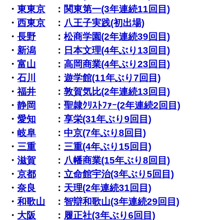
・
東東京
：
関東第一(3年連続11回目)
・
西東京
：
八王子実践(初出場)
・
長野
：
松商学園(2年連続39回目)
・
新潟
：
日本文理(4年ぶり13回目)
・
富山
：
高岡商業(4年ぶり23回目)
・
石川
：
遊学館(11年ぶり7回目)
・
福井
：
敦賀気比(2年連続13回目)
・
静岡
：
聖隷ｸﾘｽﾄﾌｧｰ(2年連続2回目)
・
愛知
：
享栄(31年ぶり9回目)
・
岐阜
：
中京(7年ぶり8回目)
・
三重
：
三重(4年ぶり15回目)
・
滋賀
：
八幡商業(15年ぶり8回目)
・
京都
：
立命館宇治(3年ぶり5回目)
・
奈良
：
天理(2年連続31回目)
・
和歌山
：
智辯和歌山(3年連続29回目)
・
大阪
：
履正社(3年ぶり6回目)