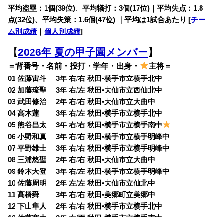
平均盗塁：1個(39位)、平均犠打：3個(17位)｜平均失点：1.8
点(32位)、平均失策：1.6個(47位) ｜平均は1試合あたり [
チー
ム別成績
｜
個人別成績
]
【
2026年 夏の甲子園メンバー
】
＝背番号・名前・投打・学年・出身・
主将＝
01 佐藤宙斗 3年 右/右 秋田•横手市立横手北中
02 加藤琉聖 3年 右/左 秋田•大仙市立西仙北中
03 武田修治 2年 右/右 秋田•大仙市立大曲中
04 高木蓮 3年 右/左 秋田•横手市立横手北中
05 熊谷昌太 3年 右/右 秋田•横手市立横手南中
06 小野和真 3年 右/右 秋田•横手市立横手明峰中
07 平野雄士 3年 右/右 秋田•横手市立横手明峰中
08 三浦悠聖 2年 右/右 秋田•大仙市立大曲中
09 鈴木大登 3年 右/左 秋田•横手市立横手明峰中
10 佐藤周明 2年 左/左 秋田•大仙市立仙北中
11 髙橋舜 3年 右/右 秋田•美郷町立美郷中
12 下山隼人 2年 右/右 秋田•横手市立横手北中