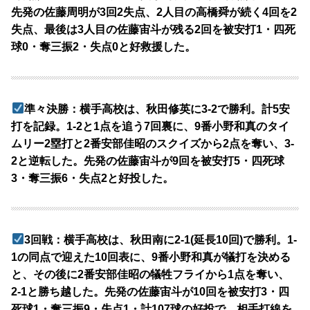
先発の佐藤周明が3回2失点、2人目の高橋舜が続く4回を2
失点、最後は3人目の佐藤宙斗が残る2回を被安打1・四死
球0・奪三振2・失点0と好救援した。
準々決勝：横手高校は、秋田修英に3-2で勝利。計5安
打を記録。1-2と1点を追う7回裏に、9番小野和真のタイ
ムリー2塁打と2番安部佳昭のスクイズから2点を奪い、3-
2と逆転した。先発の佐藤宙斗が9回を被安打5・四死球
3・奪三振6・失点2と好投した。
3回戦：横手高校は、秋田南に2-1(延長10回)で勝利。1-
1の同点で迎えた10回表に、9番小野和真が犠打を決める
と、その後に2番安部佳昭の犠牲フライから1点を奪い、
2-1と勝ち越した。先発の佐藤宙斗が10回を被安打3・四
死球1・奪三振9・失点1・計107球の好投で、相手打線を