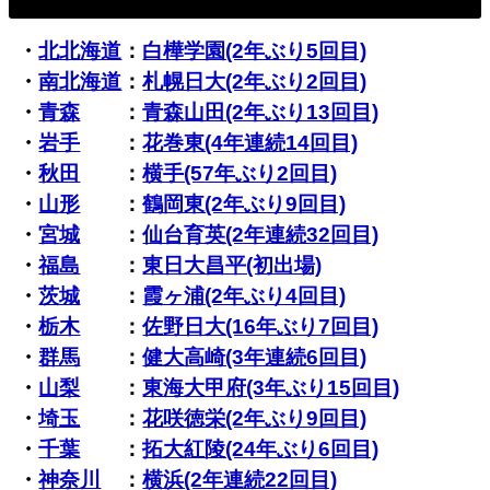
・
北北海道
：
白樺学園(2年ぶり5回目)
・
南北海道
：
札幌日大(2年ぶり2回目)
・
青森
：
青森山田(2年ぶり13回目)
・
岩手
：
花巻東(4年連続14回目)
・
秋田
：
横手(57年ぶり2回目)
・
山形
：
鶴岡東(2年ぶり9回目)
・
宮城
：
仙台育英(2年連続32回目)
・
福島
：
東日大昌平(初出場)
・
茨城
：
霞ヶ浦(2年ぶり4回目)
・
栃木
：
佐野日大(16年ぶり7回目)
・
群馬
：
健大高崎(3年連続6回目)
・
山梨
：
東海大甲府(3年ぶり15回目)
・
埼玉
：
花咲徳栄(2年ぶり9回目)
・
千葉
：
拓大紅陵(24年ぶり6回目)
・
神奈川
：
横浜(2年連続22回目)