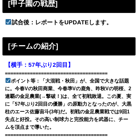
[甲子園の戦歴
]
試合後：レポートをUPDATEします。
[チームの紹介]
【横手：57年ぶり2回目】
=====================================
ポイント等：「大混戦・秋田」が、全国で大きな話題
に。今春Vの秋田商業、今春準Vの鹿角、昨秋Vの明桜、2
連覇の金足農業(→撃破！)は、全て初戦敗退。この夏、実
に「57年ぶり2回目の優勝」の原動力となったのが、大黒
柱のエース佐藤宙斗(3年)だ。初戦の金足農業戦では9回1
失点と好投。その高い制球力と完投能力を武器に、チー
ムを頂点まで導いた。
=====================================