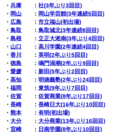
・
兵庫
：
社(3年ぶり3回目)
・
岡山
：
岡山学芸館(3年連続5回目)
・
広島
：
市立福山(初出場)
・
鳥取
：
鳥取城北(3年連続8回目)
・
島根
：
立正大淞南(3年ぶり4回目)
・
山口
：
高川学園(2年連続4回目)
・
香川
：
英明(2年ぶり5回目)
・
徳島
：
鳴門渦潮(2年ぶり9回目)
・
愛媛
：
新田(5年ぶり2回目)
・
高知
：
明徳義塾(2年ぶり24回目)
・
福岡
：
東筑(9年ぶり7回目)
・
佐賀
：
佐賀商業(8年ぶり17回目)
・
長崎
：
長崎日大(16年ぶり10回目)
・
熊本
：
有明(初出場)
・
大分
：
大分商業(13年ぶり16回目)
・
宮崎
：
日南学園(8年ぶり10回目)