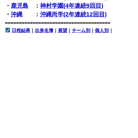
・
鹿児島
：
神村学園(4年連続9回目)
・
沖縄
：
沖縄尚学(2年連続12回目)
======================================
日程結果
｜
出身名簿
｜
展望
｜
チーム別
｜
個人別
｜