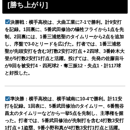
[勝ち上がり]
決勝戦：横手高校は、大曲工業に7-1で勝利。計9安打
を記録。1回裏に、5番武田修治の犠牲フライから1点を先
制。2回裏には、1番三浦悠聖のタイムリーから2点を追加
し、序盤で3-0とリードを広げた。打者では、1番三浦悠
聖が先頭安打を含む3打数2安打2打点＋2四球、3番鈴木大
登が5打数2安打1打点と活躍。投げては、先発の佐藤宙斗
が9回を被安打4・四死球2・奪三振12・失点1・計117球
と好投した。
準決勝：横手高校は、横手城南に10-4で勝利。計11安
打を記録。1回表に、5番武田修治のタイムリー、6番熊谷
昌太のタイムリーなどから一挙5点を先制し、主導権を握
った。打者では、5番武田修治が先制打を含む4打数3安打
1打点＋1盗塁、9番小野和真が4打数3安打1打点と活躍。