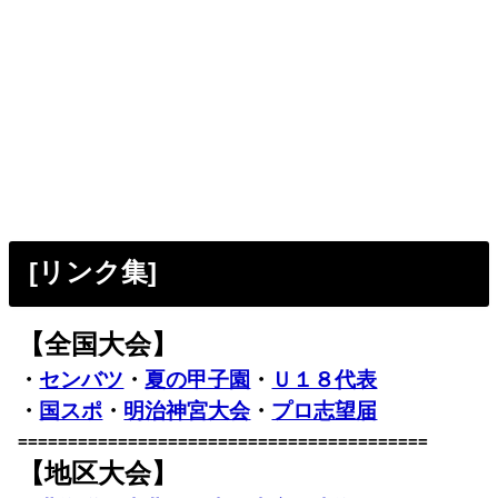
[リンク集]
【全国大会】
・
センバツ
・
夏の甲子園
・
Ｕ１８代表
・
国スポ
・
明治神宮大会
・
プロ志望届
=========================================
【地区大会】