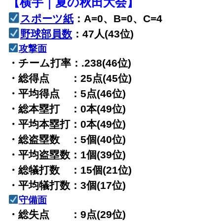
【横手｜夏の秋田大会】
スポーツ紙
：A=0、B=0、C=4
野球部員数
：47人(43位)
攻撃面
・チーム打率：.238(46位)
・総得点 ：25点(45位)
・平均得点 ：5点(46位)
・総本塁打 ：0本(49位)
・平均本塁打：0本(49位)
・総盗塁数 ：5個(40位)
・平均盗塁数：1個(39位)
・総犠打数 ：15個(21位)
・平均犠打数：3個(17位)
守備面
・総失点 ：9点(29位)