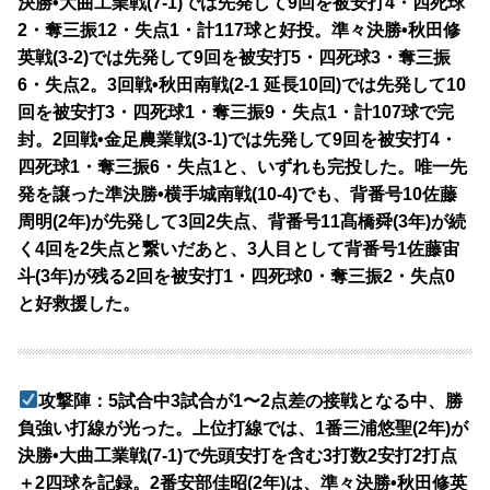
決勝•大曲工業戦(7-1)では先発して9回を被安打4・四死球
2・奪三振12・失点1・計117球と好投。準々決勝•秋田修
英戦(3-2)では先発して9回を被安打5・四死球3・奪三振
6・失点2。3回戦•秋田南戦(2-1 延長10回)では先発して10
回を被安打3・四死球1・奪三振9・失点1・計107球で完
封。2回戦•金足農業戦(3-1)では先発して9回を被安打4・
四死球1・奪三振6・失点1と、いずれも完投した。唯一先
発を譲った準決勝•横手城南戦(10-4)でも、背番号10佐藤
周明(2年)が先発して3回2失点、背番号11髙橋舜(3年)が続
く4回を2失点と繋いだあと、3人目として背番号1佐藤宙
斗(3年)が残る2回を被安打1・四死球0・奪三振2・失点0
と好救援した。
攻撃陣：5試合中3試合が1〜2点差の接戦となる中、勝
負強い打線が光った。上位打線では、1番三浦悠聖(2年)が
決勝•大曲工業戦(7-1)で先頭安打を含む3打数2安打2打点
＋2四球を記録。2番安部佳昭(2年)は、準々決勝•秋田修英