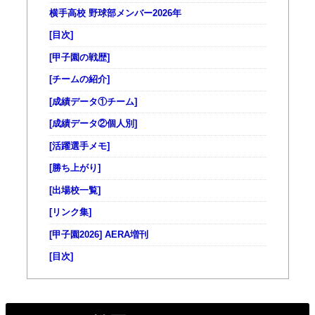
横手高校 野球部メンバー2026年
[目次]
[甲子園の戦歴]
[チームの紹介]
[成績データ①チーム]
[成績データ②個人別]
[活躍選手メモ]
[勝ち上がり]
[出場校一覧]
[リンク集]
[甲子園2026] AERA増刊
[目次]