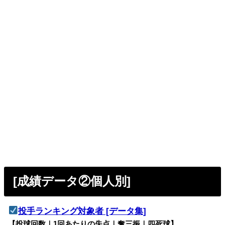
[成績データ②個人別]
投手ランキング対象者 [データ集]
【投球回数｜1回あたりの失点｜奪三振｜四死球】