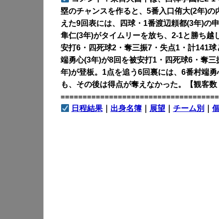
塁のチャンスを作ると、5番入口侑大(2年)の
えた9回表には、四球・1番渡辺頼都(3年)
隼仁(3年)がタイムリーを放ち、2-1と勝ち
安打6・四死球2・奪三振7・失点1・計14
端勇心(3年)が8回を被安打1・四死球6・奪
年)が登板。1点を追う6回裏には、6番村端勇
も、その後は得点が奪えなかった。【観客数 : 1
====================================
日程結果
｜
出身名簿
｜
展望
｜
チーム別
｜