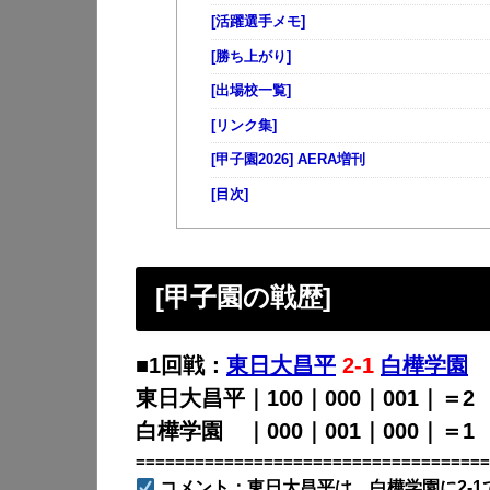
[活躍選手メモ]
[勝ち上がり]
[出場校一覧]
[リンク集]
[甲子園2026] AERA増刊
[目次]
[甲子園の戦歴
]
■1回戦：
東日大昌平
2-1
白樺学園
東日大昌平｜100｜000｜001｜＝2
白樺学園 ｜000｜001｜000｜＝1
====================================
コメント：東日大昌平は、白樺学園に2-1