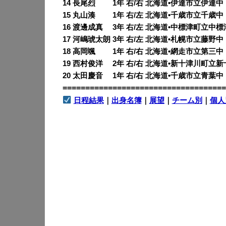
14 長尾烈 1年 右/右 北海道•伊達市立伊達中
15 丸山湊 1年 右/左 北海道•千歳市立千歳中
16 渡邊成真 3年 右/左 北海道•中標津町立中
17 河嶋琥太朗 3年 右/左 北海道•札幌市立藤野中
18 高岡颯 1年 右/右 北海道•網走市立第三中
19 西村俊洋 2年 右/右 北海道•新十津川町立
20 太田慶音 1年 右/右 北海道•千歳市立青葉中
====================================
日程結果
｜
出身名簿
｜
展望
｜
チーム別
｜
個人