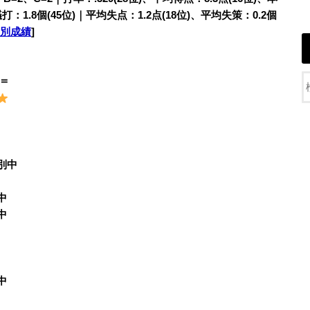
打：1.8個(45位)｜平均失点：1.2点(18位)、平均失策：0.2個
別成績
]
＝
茂別中
中
中
中