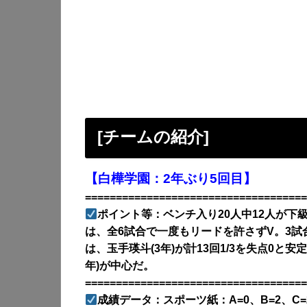
[チームの紹介]
【白樺学園：2年ぶり5回目】
====================================
ポイント等：ベンチ入り20人中12人が下
は、全6試合で一度もリードを許さずV。3
は、玉手瑛斗(3年)が計13回1/3を失点0と
年)が中心だ。
====================================
成績データ：スポーツ紙：A=0、B=2、C=2｜