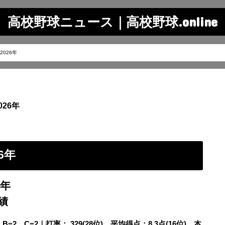
高校野球ニュース｜高校野球.online
2026年
26年
6年
6年
績
2、C=2｜打率：.329(28位)、平均得点：8.3点(16位)、本