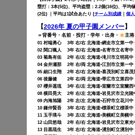
塁打：3本(5位)、平均盗塁：2.2個(16位)、平均犠
(2位) ｜平均は1試合あたり [
チーム別成績
｜
個人
【
2026年 夏の甲子園メンバー
】
＝背番号・名前・投打・学年・出身・
主将
01 村端勇心 3年 右/右 北海道•網走市立第一中
02 関口颯人 3年 右/右 北海道•名寄市立名寄中
03 菊島有佑 2年 右/左 北海道•滝川市立明苑中
04 金井瀬那 2年 右/両 北海道•江別市立第一中
05 細口生翔 2年 右/右 北海道•喜茂別町立喜
06 後藤健 2年 右/両 北海道•帯広市立第四中
07 櫻井遥琉 3年 右/左 北海道•室蘭市立室蘭西
08 横田晃大 2年 右/左 北海道•岩見沢市立光陵
09 内海旭陽 2年 左/左 北海道•石狩市立花川中
10 鎌仲賢吾 3年 右/右 北海道•標茶町立標茶中
11 玉手瑛斗 3年 左/左 北海道•美幌町立美幌中
12 山田悠哉 2年 右/右 北海道•岩見沢市立東光
13 目黒琉生 3年 右/右 北海道•湧別町立湧別中