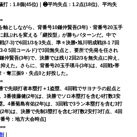
犠打：1.8個(45位)｜❷平均失点：1.2点(18位)、平均失
=
を軸としながら、背番号10鎌仲賢吾(3年)・背番号20玉手
ごとに顔ぶれを変える「継投型」が勝ちパターンだ。中で
7-3)で6回1/3を3失点、準々決勝•旭川明成戦(8-1 7回
13-0 5回コールド)で3回無失点と、要所で先発を任され
仲賢吾(3年)で、決勝では残り2回2/3を無失点に抑え、
点に抑えた。さらに、背番号20玉手瑛斗(3年)は、4回戦•帯
安打2・奪三振9・失点0と好投した。
=
決勝で先頭打者本塁打＋1盗塁、4回戦でサヨナラの起点と
3番後藤健(2年)は、決勝でソロ本塁打を含む4打数3安
塁。4番菊島有佑(2年)は、3回戦で3ラン本塁打を含む3打
(2年)は、決勝で先制3塁打を含む3打数2安打3打点、4回
番号：地方大会時点]
==
別
｜