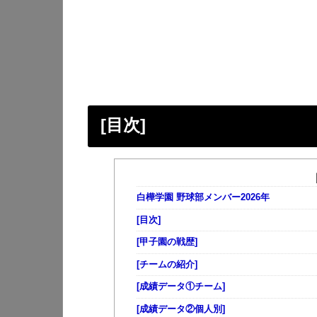
[目次]
白樺学園 野球部メンバー2026年
[目次]
[甲子園の戦歴]
[チームの紹介]
[成績データ①チーム]
[成績データ②個人別]