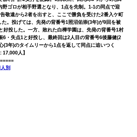
内野ゴロが相手野選となり、1点を先制。1-1の同点で迎
の申告敬遠から2者を出すと、ここで勝負を受けた2番入ケ町
越した。投げては、先発の背番号1照沼佑崇(3年)が9回を被
1球と好投した。一方、敗れた白樺学園は、先発の背番号1村
三振6・失点1と好投し、最終回は2人目の背番号6後藤健(2
心(3年)のタイムリーから1点を返して同点に追いつく
7,000人】
=====
個人別