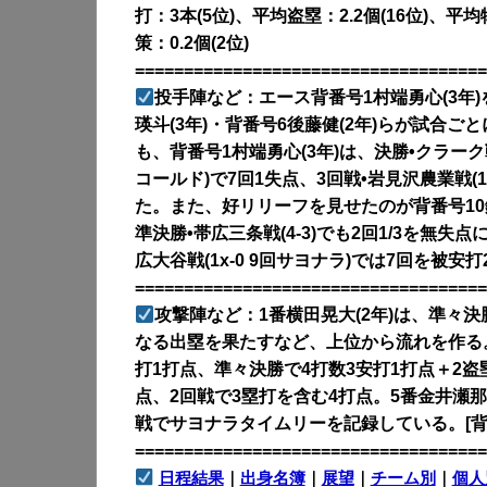
打：3本(5位)、平均盗塁：2.2個(16位)、平均
策：0.2個(2位)
====================================
投手陣など：エース背番号1村端勇心(3年)
瑛斗(3年)・背番号6後藤健(2年)らが試合
も、背番号1村端勇心(3年)は、決勝•クラーク戦(
コールド)で7回1失点、3回戦•岩見沢農業戦(
た。また、好リリーフを見せたのが背番号10鎌
準決勝•帯広三条戦(4-3)でも2回1/3を無失
広大谷戦(1x-0 9回サヨナラ)では7回を被
====================================
攻撃陣など：1番横田晃大(2年)は、準々
なる出塁を果たすなど、上位から流れを作る。
打1打点、準々決勝で4打数3安打1打点＋2盗
点、2回戦で3塁打を含む4打点。5番金井瀬那
戦でサヨナラタイムリーを記録している。[背
====================================
日程結果
｜
出身名簿
｜
展望
｜
チーム別
｜
個人