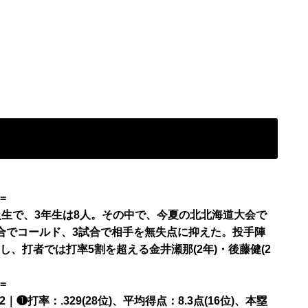
=
級生で、3年生は8人。その中で、今夏の北北海道大会で
試合でコールド、3試合で相手を無失点に抑えた。投手陣
安定し、打者では打率5割を超える金井瀬那(2年)・後藤健(2
=
❶打率：.329(28位)、平均得点：8.3点(16位)、本塁