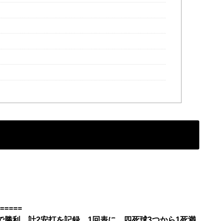
=====
で勝利。計2安打を記録。1回表に、四死球3つから1死満