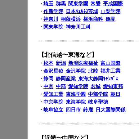
・
埼玉
群馬
関東学園
常磐
平成国際
・
作新学院
日本ｳｪﾙﾈｽ茨城
山梨学院
・
神奈川
桐蔭横浜
横浜商科
鶴見
・
関東学院
神奈川工科
【北信越〜東海など】
・
松本
新潟
新潟医療福祉
富山国際
・
金沢星稜
金沢学院
北陸
福井工業
・
静岡
静岡産業
東海大静岡ｷｬﾝﾊﾟｽ
・
中京
中部
愛知学院
名城
愛知東邦
・
愛知工業
東海学園
中部学院
朝日
・
中京学院
東海学院
岐阜聖徳
・
岐阜協立
四日市
鈴鹿
日大国際関係
【近畿〜中国など】