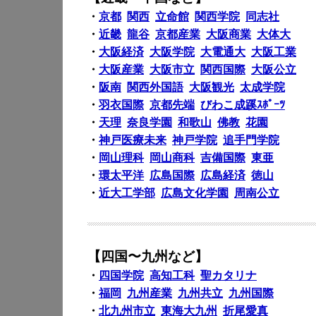
・
京都
関西
立命館
関西学院
同志社
・
近畿
龍谷
京都産業
大阪商業
大体大
・
大阪経済
大阪学院
大電通大
大阪工業
・
大阪産業
大阪市立
関西国際
大阪公立
・
阪南
関西外国語
大阪観光
太成学院
・
羽衣国際
京都先端
びわこ成蹊ｽﾎﾟｰﾂ
・
天理
奈良学園
和歌山
佛教
花園
・
神戸医療未来
神戸学院
追手門学院
・
岡山理科
岡山商科
吉備国際
東亜
・
環太平洋
広島国際
広島経済
徳山
・
近大工学部
広島文化学園
周南公立
【四国〜九州など】
・
四国学院
高知工科
聖カタリナ
・
福岡
九州産業
九州共立
九州国際
・
北九州市立
東海大九州
折尾愛真