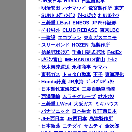
・
JR東日本
Honda
日産自動車
・
明治安田
ハナマウイ
鷺宮製作所
東芝
・
SUNﾎｰﾙﾃﾞｨﾝｸﾞｽ
ﾃｲ•ｴｽﾃｯｸ
ｵｰﾙﾌﾛﾝﾃｨｱ
・
三菱重工East
ENEOS
JPｱｾｯﾄ証券
・
ﾊﾞｲﾀﾙﾈｯﾄ
CLUB REBASE
東京LBC
・
一建設
エコプラン
東京ガスエコモ
・
スリーボンド
HOZEN
旭製作所
・
信越野球ｸﾗﾌﾞ
千曲川硬式野球
FedEx
・
ﾛｷﾃｸﾉ富山
IMF BANDITS富山
ｾｰﾚﾝ
・
伏木海陸運送
永和商事
ヤマハ
・
東邦ガス
トヨタ自動車
王子
東海理化
・
Honda鈴鹿
JR東海
ｼﾞｪｲﾌﾟﾛｼﾞｪｸﾄ
・
日本製鉄東海REX
三菱自動車岡崎
・
西濃運輸
ムラチグループ
ｶﾅﾌﾚｯｸｽ
・
三菱重工West
大阪ガス
ミキハウス
・
パナソニック
日本生命
NTT西日本
・
JFE西日本
JR西日本
島津製作所
・
日本新薬
ニチダイ
サムティ
金次郎