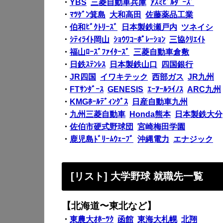
・
YBS
三菱自動車兵庫
ｱｽﾐﾋﾞﾙﾀﾞｰｽﾞ
・
ﾏﾂｹﾞﾝ箕島
大和高田
佐藤薬品工業
・
伯和ﾋﾞｸﾄﾘｰｽﾞ
日本製鉄瀬戸内
ツネイシ
・
ｼﾃｨﾗｲﾄ岡山
ｼｮｳﾜｺｰﾎﾟﾚｰｼｮﾝ
三協ｸﾘｴｲﾄ
・
福山ﾛｰｽﾞﾌｧｲﾀｰｽﾞ
三菱自動車倉敷
・
日鉄ｽﾃﾝﾚｽ
日本製鉄山口
四国銀行
・
JR四国
イワキテック
西部ガス
JR九州
・
FTｻﾝﾀﾞｰｽ
GENESIS
ｴｰｱｰﾙﾗｲﾉｽ
ARC九州
・
KMGﾎｰﾙﾃﾞｨﾝｸﾞｽ
日産自動車九州
・
九州三菱自動車
Honda熊本
日本製鉄大分
・
佐伯市硬式野球団
宮崎梅田学園
・
鹿児島ﾄﾞﾘｰﾑｳｪｰﾌﾞ
沖縄電力
エナジック
[リスト] 大学野球 就職先一覧
【北海道〜東北など】
・
東農大ｵﾎｰﾂｸ
函館
東海大札幌
北翔