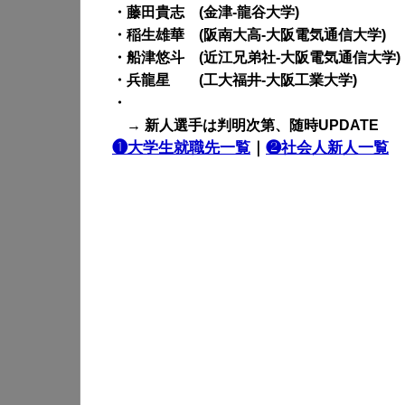
・藤田貴志 (金津-龍谷大学)
・稲生雄華 (阪南大高-大阪電気通信大学)
・船津悠斗 (近江兄弟社-大阪電気通信大学)
・兵龍星 (工大福井-大阪工業大学)
・
→ 新人選手は判明次第、随時UPDATE
❶大学生就職先一覧
｜
❷社会人新人一覧