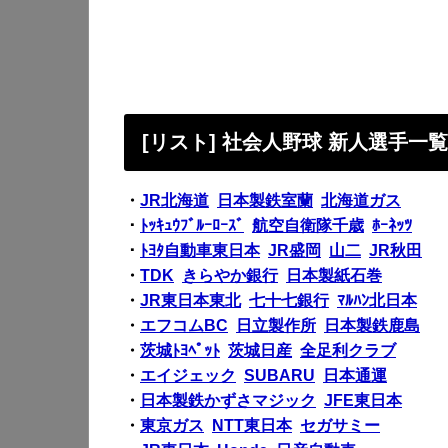
[リスト] 社会人野球 新人選手一
・
JR北海道
日本製鉄室蘭
北海道ガス
・
ﾄｯｷｭｳﾌﾞﾙｰﾛｰｽﾞ
航空自衛隊千歳
ﾎｰﾈｯﾂ
・
ﾄﾖﾀ自動車東日本
JR盛岡
山二
JR秋田
・
TDK
きらやか銀行
日本製紙石巻
・
JR東日本東北
七十七銀行
ﾏﾙﾊﾝ北日本
・
エフコムBC
日立製作所
日本製鉄鹿島
・
茨城ﾄﾖﾍﾟｯﾄ
茨城日産
全足利クラブ
・
エイジェック
SUBARU
日本通運
・
日本製鉄かずさマジック
JFE東日本
・
東京ガス
NTT東日本
セガサミー