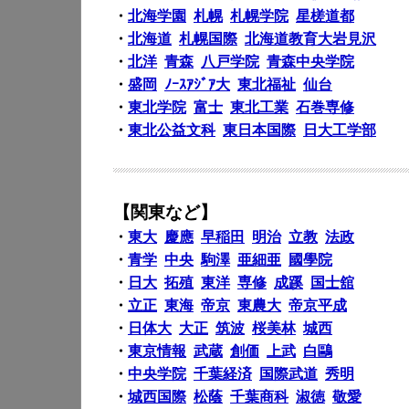
・
北海学園
札幌
札幌学院
星槎道都
・
北海道
札幌国際
北海道教育大岩見沢
・
北洋
青森
八戸学院
青森中央学院
・
盛岡
ﾉｰｽｱｼﾞｱ大
東北福祉
仙台
・
東北学院
富士
東北工業
石巻専修
・
東北公益文科
東日本国際
日大工学部
【関東など】
・
東大
慶應
早稲田
明治
立教
法政
・
青学
中央
駒澤
亜細亜
國學院
・
日大
拓殖
東洋
専修
成蹊
国士舘
・
立正
東海
帝京
東農大
帝京平成
・
日体大
大正
筑波
桜美林
城西
・
東京情報
武蔵
創価
上武
白鷗
・
中央学院
千葉経済
国際武道
秀明
・
城西国際
松蔭
千葉商科
淑徳
敬愛