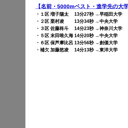
【名前・5000mベスト・進学先の大
・１区 増子陽太 13分27秒 →早稲田大学
・２区 栗村凌 13分34秒 →中央大学
・３区 佐藤柊斗 14分23秒 →神奈川大学
・５区 末田唯久海 14分20秒 →中央大学
・６区 保芦摩比呂 13分56秒 →創価大学
・補欠 加藤悠凌 14分13秒 →東洋大学