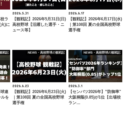
2026.5.31
2026.6.17
高校ラ
【観戦記】2026年5月31日(日)
【観戦記】2026年6月17日(水)
(火)に
高校野球【活躍した選手・ニ
｜第108回 夏の全国高校野球
ュース等】
選手権
観戦記
NEWS・高校野球の観戦記
NEWS・高校野球の観戦記
2026.6.23
2026.3.1
野球連
【観戦記】2026年6月23日(火)
【センバツ2026年】”防御率"
ールを
｜第108回 夏の全国高校野球
大阪桐蔭(0.85)が1位【出場校
選手権
ラン…