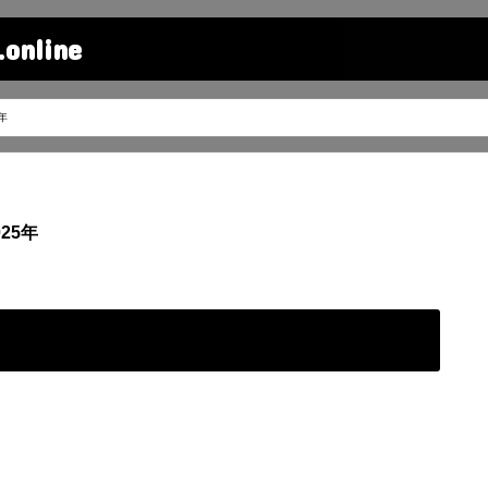
line
年
25年
ー