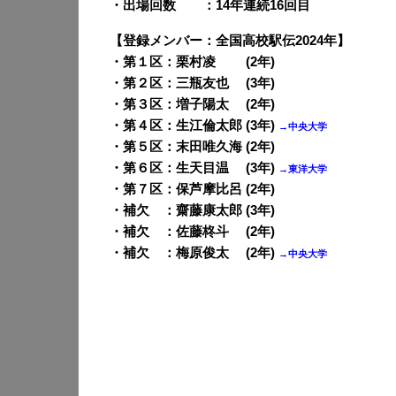
・出場回数 ：14年連続16回目
【登録メンバー：全国高校駅伝2024年】
・第１区：栗村凌 (2年)
・第２区：三瓶友也 (3年)
・第３区：増子陽太 (2年)
・第４区：生江倫太郎 (3年)
→中央大学
・第５区：末田唯久海 (2年)
・第６区：生天目温 (3年)
→東洋大学
・第７区：保芦摩比呂 (2年)
・補欠 ：齋藤康太郎 (3年)
・補欠 ：佐藤柊斗 (2年)
・補欠 ：梅原俊太 (2年)
→中央大学