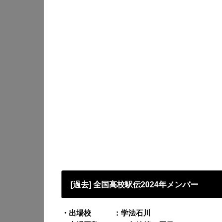
[過去] 全国高校駅伝2024年メンバー
・出場校 ：学法石川