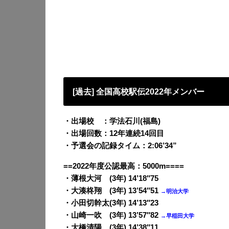
[過去] 全国高校駅伝2022年メンバー
・出場校 ：学法石川(福島)
・出場回数：12年連続14回目
・予選会の記録タイム：2:06’34”
==2022年度公認最高：5000m====
・薄根大河 (3年) 14’18″75
・大湊柊翔 (3年) 13’54″51
→明治大学
・小田切幹太(3年) 14’13″23
・山崎一吹 (3年) 13’57″82
→早稲田大学
・大橋清陽 (3年) 14’38″11