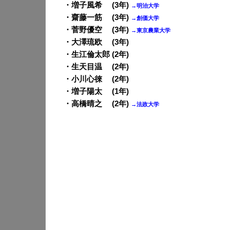
・増子風希 (3年)
→明治大学
・齋藤一筋 (3年)
→創価大学
・菅野優空 (3年)
→東京農業大学
・大澤琉欧 (3年)
・生江倫太郎 (2年)
・生天目温 (2年)
・小川心徠 (2年)
・増子陽太 (1年)
・高橋晴之 (2年)
→法政大学