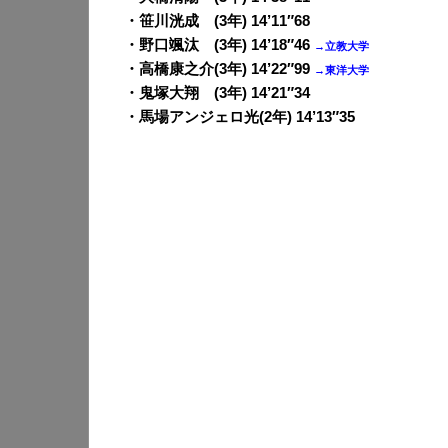
・笹川洸成 (3年) 14’11″68
・野口颯汰 (3年) 14’18″46
→立教大学
・高橋康之介(3年) 14’22″99
→東洋大学
・鬼塚大翔 (3年) 14’21″34
・馬場アンジェロ光(2年) 14’13″35