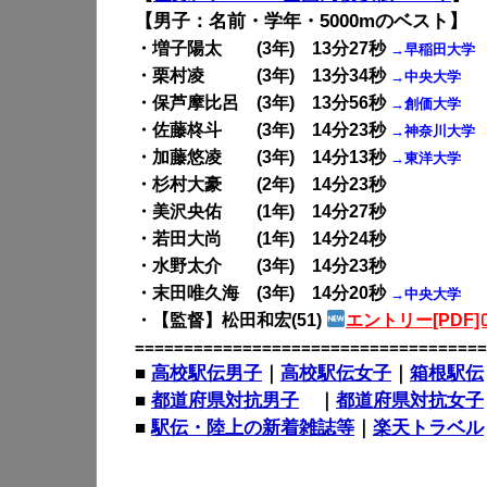
【男子：名前・学年・5000mのベスト】
・増子陽太 (3年) 13分27秒
→早稲田大学
・栗村凌 (3年) 13分34秒
→中央大学
・保芦摩比呂 (3年) 13分56秒
→創価大学
・佐藤柊斗 (3年) 14分23秒
→神奈川大学
・加藤悠凌 (3年) 14分13秒
→東洋大学
・杉村大豪 (2年) 14分23秒
・美沢央佑 (1年) 14分27秒
・若田大尚 (1年) 14分24秒
・水野太介 (3年) 14分23秒
・末田唯久海 (3年) 14分20秒
→中央大学
・【監督】松田和宏(51)
エントリー[PDF]
====================================
■
高校駅伝男子
｜
高校駅伝女子
｜
箱根駅伝
■
都道府県対抗男子
｜
都道府県対抗女子
■
駅伝・陸上の新着雑誌等
｜
楽天トラベル