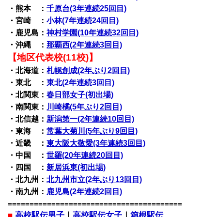
・熊本 ：
千原台(3年連続25回目)
・宮崎 ：
小林(7年連続24回目)
・鹿児島：
神村学園(10年連続32回目)
・沖縄 ：
那覇西(2年連続3回目)
【地区代表校(11校)】
・北海道：
札幌創成(2年ぶり2回目)
・東北 ：
東北(2年連続3回目)
・北関東：
春日部女子(初出場)
・南関東：
川崎橘(5年ぶり2回目)
・北信越：
新潟第一(2年連続10回目)
・東海 ：
常葉大菊川(5年ぶり9回目)
・近畿 ：
東大阪大敬愛(3年連続3回目)
・中国 ：
世羅(20年連続20回目)
・四国 ：
新居浜東(初出場)
・北九州：
北九州市立(2年ぶり13回目)
・南九州：
鹿児島(2年連続2回目)
========================================
■
高校駅伝男子
｜
高校駅伝女子
｜
箱根駅伝