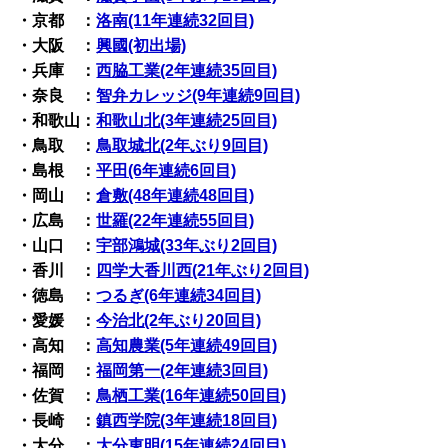
・京都 ：
洛南(11年連続32回目)
・大阪 ：
興國(初出場)
・兵庫 ：
西脇工業(2年連続35回目)
・奈良 ：
智弁カレッジ(9年連続9回目)
・和歌山：
和歌山北(3年連続25回目)
・鳥取 ：
鳥取城北(2年ぶり9回目)
・島根 ：
平田(6年連続6回目)
・岡山 ：
倉敷(48年連続48回目)
・広島 ：
世羅(22年連続55回目)
・山口 ：
宇部鴻城(33年ぶり2回目)
・香川 ：
四学大香川西(21年ぶり2回目)
・徳島 ：
つるぎ(6年連続34回目)
・愛媛 ：
今治北(2年ぶり20回目)
・高知 ：
高知農業(5年連続49回目)
・福岡 ：
福岡第一(2年連続3回目)
・佐賀 ：
鳥栖工業(16年連続50回目)
・長崎 ：
鎮西学院(3年連続18回目)
・大分 ：
大分東明(15年連続24回目)