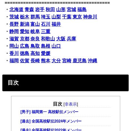
========================================
・
北海道
青森
岩手
秋田
山形
宮城
福島
・
茨城
栃木
群馬
埼玉
山梨
千葉
東京
神奈川
・
長野
新潟
富山
石川
福井
・
静岡
愛知
岐阜
三重
・
滋賀
京都
奈良
和歌山
大阪
兵庫
・
岡山
広島
鳥取
島根
山口
・
香川
徳島
高知
愛媛
・
福岡
佐賀
長崎
熊本
大分
宮崎
鹿児島
沖縄
目次
目次
[
非表示
]
[男子] 福岡第一 高校駅伝メンバー
[過去] 全国高校駅伝2024年メンバー
[過去] 全国高校駅伝2022年メンバー