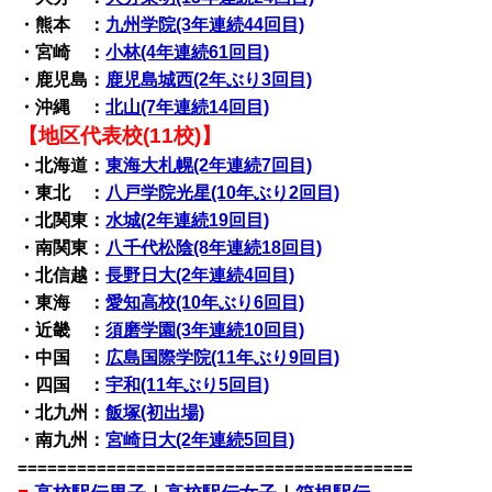
・熊本 ：
九州学院(3年連続44回目)
・宮崎 ：
小林(4年連続61回目)
・鹿児島：
鹿児島城西(2年ぶり3回目)
・沖縄 ：
北山(7年連続14回目)
【地区代表校(11校)】
・北海道：
東海大札幌(2年連続7回目)
・東北 ：
八戸学院光星(10年ぶり2回目)
・北関東：
水城(2年連続19回目)
・南関東：
八千代松陰(8年連続18回目)
・北信越：
長野日大(2年連続4回目)
・東海 ：
愛知高校(10年ぶり6回目)
・近畿 ：
須磨学園(3年連続10回目)
・中国 ：
広島国際学院(11年ぶり9回目)
・四国 ：
宇和(11年ぶり5回目)
・北九州：
飯塚(初出場)
・南九州：
宮崎日大(2年連続5回目)
========================================