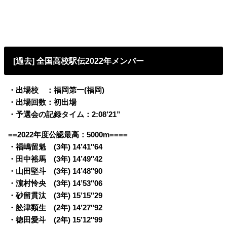
[過去] 全国高校駅伝2022年メンバー
・出場校 ：福岡第一(福岡)
・出場回数：初出場
・予選会の記録タイム：2:08’21”
==2022年度公認最高：5000m====
・福嶋留魁 (3年) 14’41″64
・田中裕馬 (3年) 14’49″42
・山田堅斗 (3年) 14’48″90
・濵村怜央 (3年) 14’53″06
・砂留貫汰 (3年) 15’15″29
・舩津類生 (2年) 14’27″92
・徳田愛斗 (2年) 15’12″99