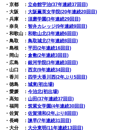
・京都 ：
立命館宇治(37年連続37回目)
・大阪 ：
大阪薫英女学院(20年連続20回目)
・兵庫 ：
須磨学園(3年連続29回目)
・奈良 ：
智弁カレッジ(9年連続9回目)
・和歌山：
和歌山北(3年連続6回目)
・鳥取 ：
鳥取城北(7年連続8回目)
・島根 ：
平田(2年連続16回目)
・岡山 ：
倉敷(2年連続3回目)
・広島 ：
銀河学院(3年連続3回目)
・山口 ：
西京(9年連続34回目)
・香川 ：
四学大香川西(2年ぶり5回目)
・徳島 ：
城東(初出場)
・愛媛 ：
今治北(初出場)
・高知 ：
山田(37年連続37回目)
・福岡 ：
筑紫女学園(4年連続30回目)
・佐賀 ：
佐賀清和(2年ぶり8回目)
・長崎 ：
諫早(7年連続31回目)
・大分 ：
大分東明(11年連続13回目)