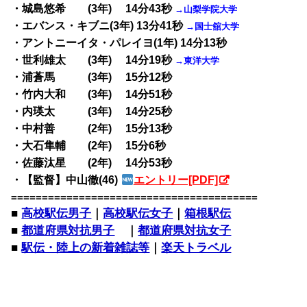
・城島悠希 (3年) 14分43秒
→山梨学院大学
・エバンス・キブニ(3年) 13分41秒
→国士舘大学
・アントニーイタ・パレイヨ(1年) 14分13秒
・世利雄太 (3年) 14分19秒
→東洋大学
・浦蒼馬 (3年) 15分12秒
・竹内大和 (3年) 14分51秒
・内瑛太 (3年) 14分25秒
・中村善 (2年) 15分13秒
・大石隼輔 (2年) 15分6秒
・佐藤汰星 (2年) 14分53秒
・【監督】中山徹(46)
エントリー[PDF]
========================================
■
高校駅伝男子
｜
高校駅伝女子
｜
箱根駅伝
■
都道府県対抗男子
｜
都道府県対抗女子
■
駅伝・陸上の新着雑誌等
｜
楽天トラベル