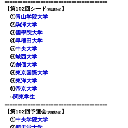
========================================
【第102回シード
】
(前回順位)
①
青山学院大学
②
駒澤大学
③
國學院大学
④
早稲田大学
⑤
中央大学
⑥
城西大学
⑦
創価大学
⑧
東京国際大学
⑨
東洋大学
⑩
帝京大学
○
関東学生
========================================
【第102回予選会
】
(突破順位)
①
中央学院大学
②
順天堂大学