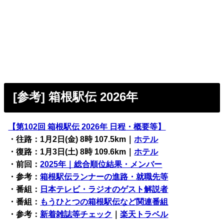
[参考] 箱根駅伝 2026年
【第102回 箱根駅伝 2026年 日程・概要等】
・往路：1月2日(金) 8時 107.5km｜
ホテル
・復路：1月3日(土) 8時 109.6km｜
ホテル
・前回：
2025年｜総合順位結果・メンバー
・参考：
箱根駅伝ランナーの進路・就職先等
・番組：
日本テレビ・ラジオのゲスト解説者
・番組：
もうひとつの箱根駅伝など関連番組
・参考：
新着雑誌等チェック
｜
楽天トラベル