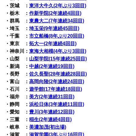
・茨城 ：
東洋大牛久(2年ぶり3回目)
・栃木 ：
作新学院(2年連続4回目)
・群馬 ：
東農大二(7年連続34回目)
・埼玉 ：
埼玉栄(9年連続45回目)
・千葉 ：
市立船橋(8年ぶり20回目)
・東京 ：
拓大一(2年連続4回目)
・神奈川：
東海大相模(4年ぶり3回目)
・山梨 ：
山梨学院(15年連続25回目)
・新潟 ：
中越(2年連続19回目)
・長野 ：
佐久長聖(28年連続28回目)
・富山 ：
高岡向陵(2年連続24回目)
・石川 ：
遊学館(17年連続18回目)
・福井 ：
美方(2年連続31回目)
・静岡 ：
浜松日体(3年連続11回目)
・愛知 ：
豊川(3年連続12回目)
・三重 ：
稲生(2年連続4回目)
・岐阜 ：
美濃加茂(初出場)
・滋賀 ：
滋賀学園(3年ぶり16回目)