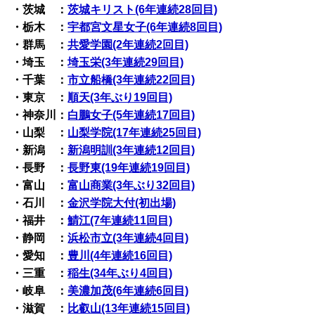
・茨城 ：
茨城キリスト(6年連続28回目)
・栃木 ：
宇都宮文星女子(6年連続8回目)
・群馬 ：
共愛学園(2年連続2回目)
・埼玉 ：
埼玉栄(3年連続29回目)
・千葉 ：
市立船橋(3年連続22回目)
・東京 ：
順天(3年ぶり19回目)
・神奈川：
白鵬女子(5年連続17回目)
・山梨 ：
山梨学院(17年連続25回目)
・新潟 ：
新潟明訓(3年連続12回目)
・長野 ：
長野東(19年連続19回目)
・富山 ：
富山商業(3年ぶり32回目)
・石川 ：
金沢学院大付(初出場)
・福井 ：
鯖江(7年連続11回目)
・静岡 ：
浜松市立(3年連続4回目)
・愛知 ：
豊川(4年連続16回目)
・三重 ：
稲生(34年ぶり4回目)
・岐阜 ：
美濃加茂(6年連続6回目)
・滋賀 ：
比叡山(13年連続15回目)