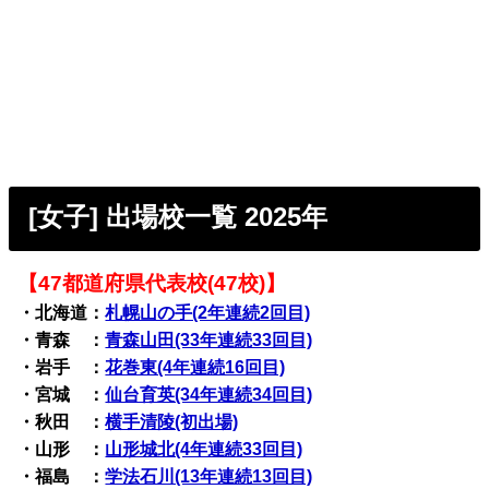
[女子] 出場校一覧 2025年
【47都道府県代表校(47校)】
・北海道：
札幌山の手(2年連続2回目)
・青森 ：
青森山田(33年連続33回目)
・岩手 ：
花巻東(4年連続16回目)
・宮城 ：
仙台育英(34年連続34回目)
・秋田 ：
横手清陵(初出場)
・山形 ：
山形城北(4年連続33回目)
・福島 ：
学法石川(13年連続13回目)