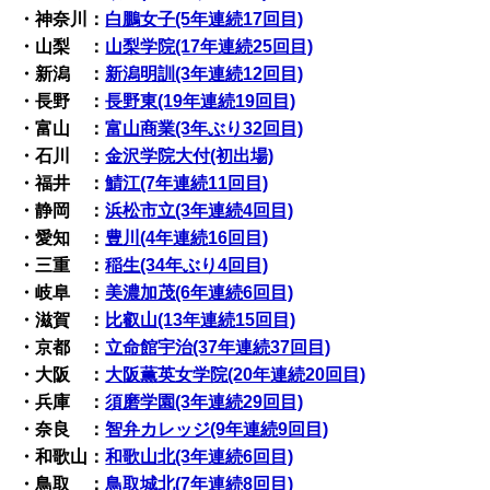
・神奈川：
白鵬女子(5年連続17回目)
・山梨 ：
山梨学院(17年連続25回目)
・新潟 ：
新潟明訓(3年連続12回目)
・長野 ：
長野東(19年連続19回目)
・富山 ：
富山商業(3年ぶり32回目)
・石川 ：
金沢学院大付(初出場)
・福井 ：
鯖江(7年連続11回目)
・静岡 ：
浜松市立(3年連続4回目)
・愛知 ：
豊川(4年連続16回目)
・三重 ：
稲生(34年ぶり4回目)
・岐阜 ：
美濃加茂(6年連続6回目)
・滋賀 ：
比叡山(13年連続15回目)
・京都 ：
立命館宇治(37年連続37回目)
・大阪 ：
大阪薫英女学院(20年連続20回目)
・兵庫 ：
須磨学園(3年連続29回目)
・奈良 ：
智弁カレッジ(9年連続9回目)
・和歌山：
和歌山北(3年連続6回目)
・鳥取 ：
鳥取城北(7年連続8回目)