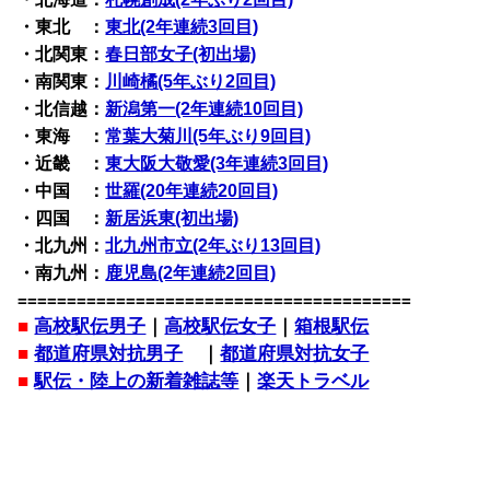
・東北 ：
東北(2年連続3回目)
・北関東：
春日部女子(初出場)
・南関東：
川崎橘(5年ぶり2回目)
・北信越：
新潟第一(2年連続10回目)
・東海 ：
常葉大菊川(5年ぶり9回目)
・近畿 ：
東大阪大敬愛(3年連続3回目)
・中国 ：
世羅(20年連続20回目)
・四国 ：
新居浜東(初出場)
・北九州：
北九州市立(2年ぶり13回目)
・南九州：
鹿児島(2年連続2回目)
========================================
■
高校駅伝男子
｜
高校駅伝女子
｜
箱根駅伝
■
都道府県対抗男子
｜
都道府県対抗女子
■
駅伝・陸上の新着雑誌等
｜
楽天トラベル