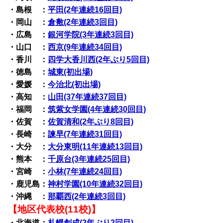
・島根 ：
平田(2年連続16回目)
・岡山 ：
倉敷(2年連続3回目)
・広島 ：
銀河学院(3年連続3回目)
・山口 ：
西京(9年連続34回目)
・香川 ：
四学大香川西(2年ぶり5回目)
・徳島 ：
城東(初出場)
・愛媛 ：
今治北(初出場)
・高知 ：
山田(37年連続37回目)
・福岡 ：
筑紫女学園(4年連続30回目)
・佐賀 ：
佐賀清和(2年ぶり8回目)
・長崎 ：
諫早(7年連続31回目)
・大分 ：
大分東明(11年連続13回目)
・熊本 ：
千原台(3年連続25回目)
・宮崎 ：
小林(7年連続24回目)
・鹿児島：
神村学園(10年連続32回目)
・沖縄 ：
那覇西(2年連続3回目)
【地区代表校(11校)】
・北海道：
札幌創成(2年ぶり2回目)