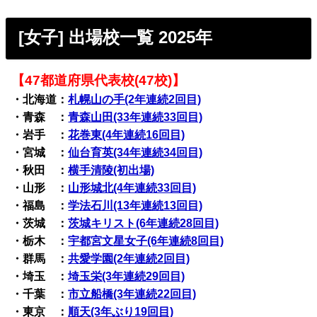
[女子] 出場校一覧 2025年
【47都道府県代表校(47校)】
・北海道：
札幌山の手(2年連続2回目)
・青森 ：
青森山田(33年連続33回目)
・岩手 ：
花巻東(4年連続16回目)
・宮城 ：
仙台育英(34年連続34回目)
・秋田 ：
横手清陵(初出場)
・山形 ：
山形城北(4年連続33回目)
・福島 ：
学法石川(13年連続13回目)
・茨城 ：
茨城キリスト(6年連続28回目)
・栃木 ：
宇都宮文星女子(6年連続8回目)
・群馬 ：
共愛学園(2年連続2回目)
・埼玉 ：
埼玉栄(3年連続29回目)
・千葉 ：
市立船橋(3年連続22回目)
・東京 ：
順天(3年ぶり19回目)