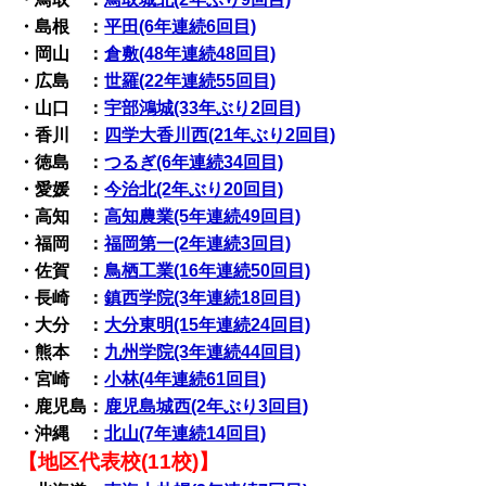
・島根 ：
平田(6年連続6回目)
・岡山 ：
倉敷(48年連続48回目)
・広島 ：
世羅(22年連続55回目)
・山口 ：
宇部鴻城(33年ぶり2回目)
・香川 ：
四学大香川西(21年ぶり2回目)
・徳島 ：
つるぎ(6年連続34回目)
・愛媛 ：
今治北(2年ぶり20回目)
・高知 ：
高知農業(5年連続49回目)
・福岡 ：
福岡第一(2年連続3回目)
・佐賀 ：
鳥栖工業(16年連続50回目)
・長崎 ：
鎮西学院(3年連続18回目)
・大分 ：
大分東明(15年連続24回目)
・熊本 ：
九州学院(3年連続44回目)
・宮崎 ：
小林(4年連続61回目)
・鹿児島：
鹿児島城西(2年ぶり3回目)
・沖縄 ：
北山(7年連続14回目)
【地区代表校(11校)】