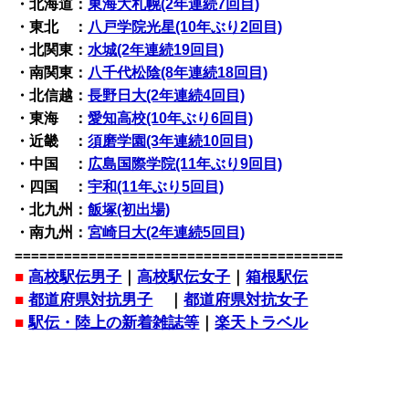
・北海道：
東海大札幌(2年連続7回目)
・東北 ：
八戸学院光星(10年ぶり2回目)
・北関東：
水城(2年連続19回目)
・南関東：
八千代松陰(8年連続18回目)
・北信越：
長野日大(2年連続4回目)
・東海 ：
愛知高校(10年ぶり6回目)
・近畿 ：
須磨学園(3年連続10回目)
・中国 ：
広島国際学院(11年ぶり9回目)
・四国 ：
宇和(11年ぶり5回目)
・北九州：
飯塚(初出場)
・南九州：
宮崎日大(2年連続5回目)
========================================
■
高校駅伝男子
｜
高校駅伝女子
｜
箱根駅伝
■
都道府県対抗男子
｜
都道府県対抗女子
■
駅伝・陸上の新着雑誌等
｜
楽天トラベル