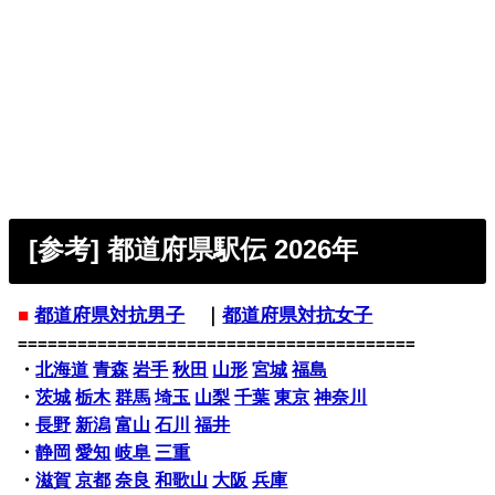
[参考] 都道府県駅伝 2026年
■
都道府県対抗男子
｜
都道府県対抗女子
========================================
・
北海道
青森
岩手
秋田
山形
宮城
福島
・
茨城
栃木
群馬
埼玉
山梨
千葉
東京
神奈川
・
長野
新潟
富山
石川
福井
・
静岡
愛知
岐阜
三重
・
滋賀
京都
奈良
和歌山
大阪
兵庫