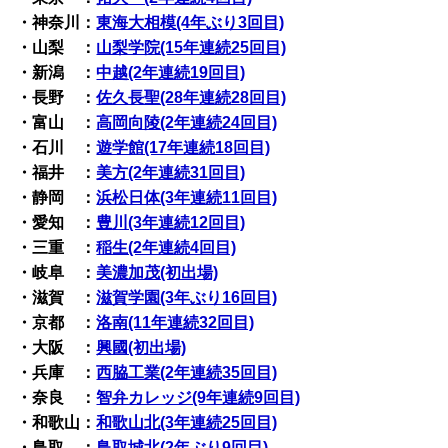
・神奈川：
東海大相模(4年ぶり3回目)
・山梨 ：
山梨学院(15年連続25回目)
・新潟 ：
中越(2年連続19回目)
・長野 ：
佐久長聖(28年連続28回目)
・富山 ：
高岡向陵(2年連続24回目)
・石川 ：
遊学館(17年連続18回目)
・福井 ：
美方(2年連続31回目)
・静岡 ：
浜松日体(3年連続11回目)
・愛知 ：
豊川(3年連続12回目)
・三重 ：
稲生(2年連続4回目)
・岐阜 ：
美濃加茂(初出場)
・滋賀 ：
滋賀学園(3年ぶり16回目)
・京都 ：
洛南(11年連続32回目)
・大阪 ：
興國(初出場)
・兵庫 ：
西脇工業(2年連続35回目)
・奈良 ：
智弁カレッジ(9年連続9回目)
・和歌山：
和歌山北(3年連続25回目)
・鳥取 ：
鳥取城北(2年ぶり9回目)