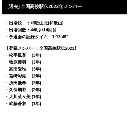
[過去] 全国高校駅伝2023年メンバー
・出場校 ：和歌山北(和歌山)
・出場回数：4年ぶり4回目
・予選会の記録タイム：1:13’48”
【登録メンバー：全国高校駅伝2023】
・松平風花 (3年)
・牧原優羽 (3年)
・髙田愛唯 (3年)
・宮崎彩湖 (2年)
・折田優希 (2年)
・久保瑚都 (2年)
・大川菜々美 (1年)
・武藤蒼衣 (1年)