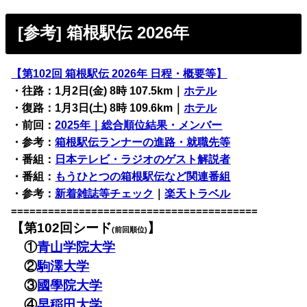
[参考] 箱根駅伝 2026年
【第102回 箱根駅伝 2026年 日程・概要等】
・往路：1月2日(金) 8時 107.5km｜
ホテル
・復路：1月3日(土) 8時 109.6km｜
ホテル
・前回：
2025年｜総合順位結果・メンバー
・参考：
箱根駅伝ランナーの進路・就職先等
・番組：
日本テレビ・ラジオのゲスト解説者
・番組：
もうひとつの箱根駅伝など関連番組
・参考：
新着雑誌等チェック
｜
楽天トラベル
========================================
【第102回シード
】
(前回順位)
①
青山学院大学
②
駒澤大学
③
國學院大学
④
早稲田大学