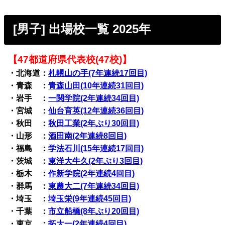
[男子] 出場校一覧 2025年
【47都道府県代表校(47校)】
・北海道：
札幌山の手(7年連続17回目)
・青森 ：
青森山田(10年連続31回目)
・岩手 ：
一関学院(2年連続34回目)
・宮城 ：
仙台育英(12年連続36回目)
・秋田 ：
秋田工業(2年ぶり30回目)
・山形 ：
酒田南(2年連続8回目)
・福島 ：
学法石川(15年連続17回目)
・茨城 ：
東洋大牛久(2年ぶり3回目)
・栃木 ：
作新学院(2年連続4回目)
・群馬 ：
東農大二(7年連続34回目)
・埼玉 ：
埼玉栄(9年連続45回目)
・千葉 ：
市立船橋(8年ぶり20回目)
・東京 ：
拓大一(2年連続4回目)