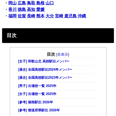
・
岡山
広島
鳥取
島根
山口
・
香川
徳島
高知
愛媛
・
福岡
佐賀
長崎
熊本
大分
宮崎
鹿児島
沖縄
目次
目次
[
非表示
]
[女子] 和歌山北 高校駅伝メンバー
[過去] 全国高校駅伝2024年メンバー
[過去] 全国高校駅伝2023年メンバー
[男子] 出場校一覧 2025年
[女子] 出場校一覧 2025年
[参考] 箱根駅伝 2026年
[参考] 都道府県駅伝 2026年