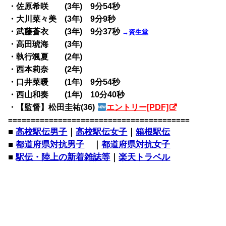
・佐原希咲 (3年) 9分54秒
・大川菜々美 (3年) 9分9秒
・武藤蒼衣 (3年) 9分37秒
→資生堂
・高田琥海 (3年)
・執行颯夏 (2年)
・西本莉奈 (2年)
・口井菜暖 (1年) 9分54秒
・西山和奏 (1年) 10分40秒
・【監督】松田圭祐(36)
エントリー[PDF]
========================================
■
高校駅伝男子
｜
高校駅伝女子
｜
箱根駅伝
■
都道府県対抗男子
｜
都道府県対抗女子
■
駅伝・陸上の新着雑誌等
｜
楽天トラベル