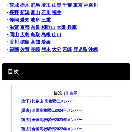
・
茨城
栃木
群馬
埼玉
山梨
千葉
東京
神奈川
・
長野
新潟
富山
石川
福井
・
静岡
愛知
岐阜
三重
・
滋賀
京都
奈良
和歌山
大阪
兵庫
・
岡山
広島
鳥取
島根
山口
・
香川
徳島
高知
愛媛
・
福岡
佐賀
長崎
熊本
大分
宮崎
鹿児島
沖縄
目次
目次
[
非表示
]
[女子] 比叡山 高校駅伝メンバー
[過去] 全国高校駅伝2024年メンバー
[過去] 全国高校駅伝2023年メンバー
[過去] 全国高校駅伝2022年メンバー