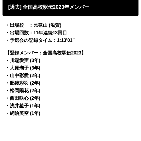
[過去] 全国高校駅伝2023年メンバー
・出場校 ：比叡山 (滋賀)
・出場回数：11年連続13回目
・予選会の記録タイム：1:13’01”
【登録メンバー：全国高校駅伝2023】
・川端愛実 (3年)
・大原瑚子 (3年)
・山中彩愛 (2年)
・肥後彩羽 (2年)
・松岡陽花 (2年)
・西田咲心 (2年)
・浅井笙子 (1年)
・網治美空 (1年)