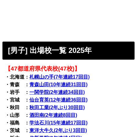
[男子] 出場校一覧 2025年
【47都道府県代表校(47校)】
・北海道：
札幌山の手(7年連続17回目)
・青森 ：
青森山田(10年連続31回目)
・岩手 ：
一関学院(2年連続34回目)
・宮城 ：
仙台育英(12年連続36回目)
・秋田 ：
秋田工業(2年ぶり30回目)
・山形 ：
酒田南(2年連続8回目)
・福島 ：
学法石川(15年連続17回目)
・茨城 ：
東洋大牛久(2年ぶり3回目)