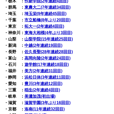
・栃木 ：
作新学院(2年連続4回目)
・群馬 ：
東農大二(7年連続34回目)
・埼玉 ：
埼玉栄(9年連続45回目)
・千葉 ：
市立船橋(8年ぶり20回目)
・東京 ：
拓大一(2年連続4回目)
・神奈川：
東海大相模(4年ぶり3回目)
・山梨 ：
山梨学院(15年連続25回目)
・新潟 ：
中越(2年連続19回目)
・長野 ：
佐久長聖(28年連続28回目)
・富山 ：
高岡向陵(2年連続24回目)
・石川 ：
遊学館(17年連続18回目)
・福井 ：
美方(2年連続31回目)
・静岡 ：
浜松日体(3年連続11回目)
・愛知 ：
豊川(3年連続12回目)
・三重 ：
稲生(2年連続4回目)
・岐阜 ：
美濃加茂(初出場)
・滋賀 ：
滋賀学園(3年ぶり16回目)
・京都 ：
洛南(11年連続32回目)