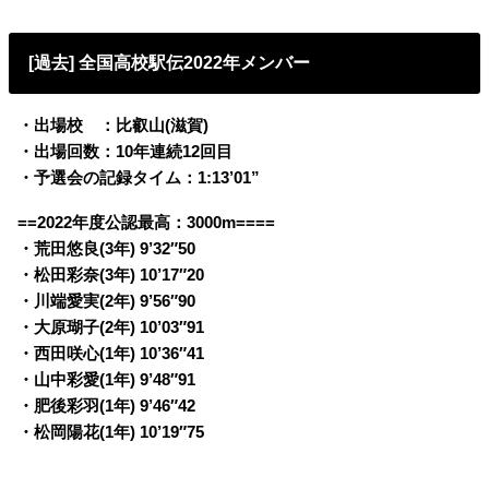
[過去] 全国高校駅伝2022年メンバー
・出場校 ：比叡山(滋賀)
・出場回数：10年連続12回目
・予選会の記録タイム：1:13’01”
==2022年度公認最高：3000m====
・荒田悠良(3年) 9’32″50
・松田彩奈(3年) 10’17″20
・川端愛実(2年) 9’56″90
・大原瑚子(2年) 10’03″91
・西田咲心(1年) 10’36″41
・山中彩愛(1年) 9’48″91
・肥後彩羽(1年) 9’46″42
・松岡陽花(1年) 10’19″75