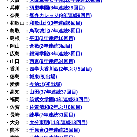
・大阪 ：
大阪薫英女学院(20年連続20回目)
・兵庫 ：
須磨学園(3年連続29回目)
・奈良 ：
智弁カレッジ(9年連続9回目)
・和歌山：
和歌山北(3年連続6回目)
・鳥取 ：
鳥取城北(7年連続8回目)
・島根 ：
平田(2年連続16回目)
・岡山 ：
倉敷(2年連続3回目)
・広島 ：
銀河学院(3年連続3回目)
・山口 ：
西京(9年連続34回目)
・香川 ：
四学大香川西(2年ぶり5回目)
・徳島 ：
城東(初出場)
・愛媛 ：
今治北(初出場)
・高知 ：
山田(37年連続37回目)
・福岡 ：
筑紫女学園(4年連続30回目)
・佐賀 ：
佐賀清和(2年ぶり8回目)
・長崎 ：
諫早(7年連続31回目)
・大分 ：
大分東明(11年連続13回目)
・熊本 ：
千原台(3年連続25回目)