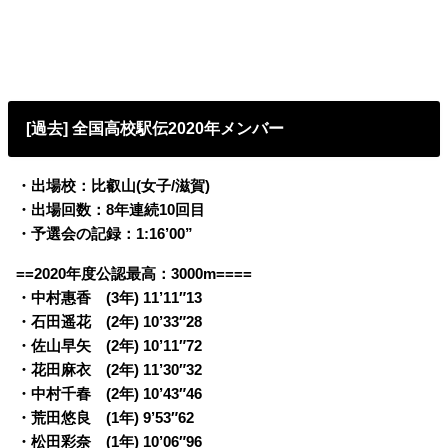
[過去] 全国高校駅伝2020年メンバー
・出場校：比叡山(女子/滋賀)
・出場回数：8年連続10回目
・予選会の記録：1:16’00”
==2020年度公認最高：3000m====
・中村惠香 (3年) 11’11″13
・石田遥花 (2年) 10’33″28
・佐山早矢 (2年) 10’11″72
・花田麻衣 (2年) 11’30″32
・中村千春 (2年) 10’43″46
・荒田悠良 (1年) 9’53″62
・松田彩奈 (1年) 10’06″96