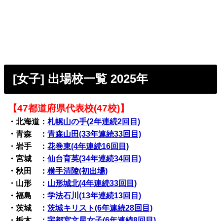
[女子] 出場校一覧 2025年
【47都道府県代表校(47校)】
・北海道：
札幌山の手(2年連続2回目)
・青森 ：
青森山田(33年連続33回目)
・岩手 ：
花巻東(4年連続16回目)
・宮城 ：
仙台育英(34年連続34回目)
・秋田 ：
横手清陵(初出場)
・山形 ：
山形城北(4年連続33回目)
・福島 ：
学法石川(13年連続13回目)
・茨城 ：
茨城キリスト(6年連続28回目)
・栃木 ：
宇都宮文星女子(6年連続8回目)