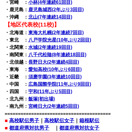
・宮崎 ：
小林(4年連続61回目)
・鹿児島：
鹿児島城西(2年ぶり3回目)
・沖縄 ：
北山(7年連続14回目)
【地区代表校(11校)】
・北海道：
東海大札幌(2年連続7回目)
・東北 ：
八戸学院光星(10年ぶり2回目)
・北関東：
水城(2年連続19回目)
・南関東：
八千代松陰(8年連続18回目)
・北信越：
長野日大(2年連続4回目)
・東海 ：
愛知高校(10年ぶり6回目)
・近畿 ：
須磨学園(3年連続10回目)
・中国 ：
広島国際学院(11年ぶり9回目)
・四国 ：
宇和(11年ぶり5回目)
・北九州：
飯塚(初出場)
・南九州：
宮崎日大(2年連続5回目)
========================================
■
高校駅伝男子
｜
高校駅伝女子
｜
箱根駅伝
■
都道府県対抗男子
｜
都道府県対抗女子