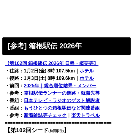
[参考] 箱根駅伝 2026年
【第102回 箱根駅伝 2026年 日程・概要等】
・往路：1月2日(金) 8時 107.5km｜
ホテル
・復路：1月3日(土) 8時 109.6km｜
ホテル
・前回：
2025年｜総合順位結果・メンバー
・参考：
箱根駅伝ランナーの進路・就職先等
・番組：
日本テレビ・ラジオのゲスト解説者
・番組：
もうひとつの箱根駅伝など関連番組
・参考：
新着雑誌等チェック
｜
楽天トラベル
========================================
【第102回シード
】
(前回順位)