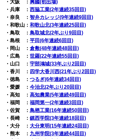
・大阪 ：
興國(初出場)
・兵庫 ：
西脇工業(2年連続35回目)
・奈良 ：
智弁カレッジ(9年連続9回目)
・和歌山：
和歌山北(3年連続25回目)
・鳥取 ：
鳥取城北(2年ぶり9回目)
・島根 ：
平田(6年連続6回目)
・岡山 ：
倉敷(48年連続48回目)
・広島 ：
世羅(22年連続55回目)
・山口 ：
宇部鴻城(33年ぶり2回目)
・香川 ：
四学大香川西(21年ぶり2回目)
・徳島 ：
つるぎ(6年連続34回目)
・愛媛 ：
今治北(2年ぶり20回目)
・高知 ：
高知農業(5年連続49回目)
・福岡 ：
福岡第一(2年連続3回目)
・佐賀 ：
鳥栖工業(16年連続50回目)
・長崎 ：
鎮西学院(3年連続18回目)
・大分 ：
大分東明(15年連続24回目)
・熊本 ：
九州学院(3年連続44回目)