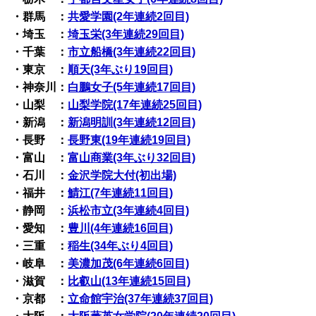
・群馬 ：
共愛学園(2年連続2回目)
・埼玉 ：
埼玉栄(3年連続29回目)
・千葉 ：
市立船橋(3年連続22回目)
・東京 ：
順天(3年ぶり19回目)
・神奈川：
白鵬女子(5年連続17回目)
・山梨 ：
山梨学院(17年連続25回目)
・新潟 ：
新潟明訓(3年連続12回目)
・長野 ：
長野東(19年連続19回目)
・富山 ：
富山商業(3年ぶり32回目)
・石川 ：
金沢学院大付(初出場)
・福井 ：
鯖江(7年連続11回目)
・静岡 ：
浜松市立(3年連続4回目)
・愛知 ：
豊川(4年連続16回目)
・三重 ：
稲生(34年ぶり4回目)
・岐阜 ：
美濃加茂(6年連続6回目)
・滋賀 ：
比叡山(13年連続15回目)
・京都 ：
立命館宇治(37年連続37回目)