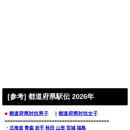
[参考] 都道府県駅伝 2026年
■
都道府県対抗男子
｜
都道府県対抗女子
========================================
・
北海道
青森
岩手
秋田
山形
宮城
福島