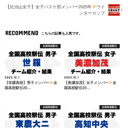
【比治山女子】女子バスケ部メンバー2025年
ウイ
ンターカップ
RECOMMEND
こちらの記事も人気です。
全国高校駅伝
全国高校駅伝
2025.12.1
2025.12.1
【世羅高校】男子メンバー
全
【美濃加茂】女子メンバー
全
国高校駅伝20…
国高校駅伝20…
全国高校駅伝
全国高校駅伝