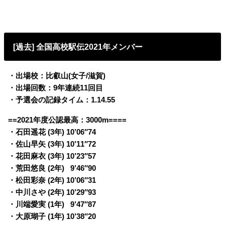
[過去] 全国高校駅伝2021年メンバー
・出場校：比叡山(女子/滋賀)
・出場回数：9年連続11回目
・予選会の記録タイム：1.14.55
==2021年度公認最高：3000m====
・石田遥花 (3年) 10’06″74
・佐山早矢 (3年) 10’11″72
・花田麻衣 (3年) 10’23″57
・荒田悠良 (2年)
0
9’46″90
・松田彩奈 (2年) 10’06″31
・中川さや (2年) 10’29″93
・川端愛実 (1年)
0
9’47″87
・大原瑚子 (1年) 10’38″20