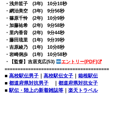
・浅井笙子 (3年) 10分10秒
・網治美空 (3年) 9分56秒
・篠原千怜 (2年) 10分9秒
・加藤祐希 (2年) 9分58秒
・里内香音 (2年) 9分44秒
・藤田琉里 (1年) 9分39秒
・吉原綾乃 (1年) 10分8秒
・岩崎俐歩 (1年) 10分58秒
・【監督】吉居克広(53)
エントリー[PDF]
========================================
■
高校駅伝男子
｜
高校駅伝女子
｜
箱根駅伝
■
都道府県対抗男子
｜
都道府県対抗女子
■
駅伝・陸上の新着雑誌等
｜
楽天トラベル