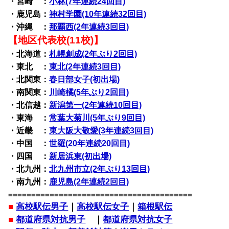
・宮崎 ：
小林(7年連続24回目)
・鹿児島：
神村学園(10年連続32回目)
・沖縄 ：
那覇西(2年連続3回目)
【地区代表校(11校)】
・北海道：
札幌創成(2年ぶり2回目)
・東北 ：
東北(2年連続3回目)
・北関東：
春日部女子(初出場)
・南関東：
川崎橘(5年ぶり2回目)
・北信越：
新潟第一(2年連続10回目)
・東海 ：
常葉大菊川(5年ぶり9回目)
・近畿 ：
東大阪大敬愛(3年連続3回目)
・中国 ：
世羅(20年連続20回目)
・四国 ：
新居浜東(初出場)
・北九州：
北九州市立(2年ぶり13回目)
・南九州：
鹿児島(2年連続2回目)
========================================
■
高校駅伝男子
｜
高校駅伝女子
｜
箱根駅伝
■
都道府県対抗男子
｜
都道府県対抗女子