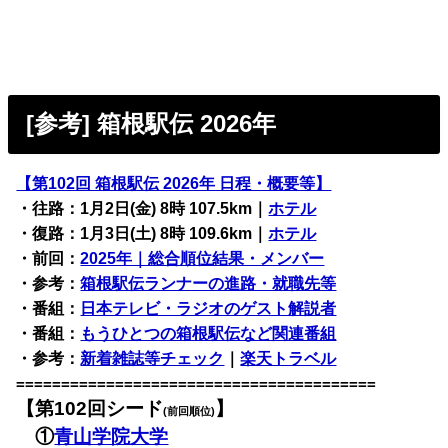
[参考] 箱根駅伝 2026年
【第102回 箱根駅伝 2026年 日程・概要等】
・往路：1月2日(金) 8時 107.5km｜
ホテル
・復路：1月3日(土) 8時 109.6km｜
ホテル
・前回：
2025年｜総合順位結果・メンバー
・参考：
箱根駅伝ランナーの進路・就職先等
・番組：
日本テレビ・ラジオのゲスト解説者
・番組：
もうひとつの箱根駅伝など関連番組
・参考：
新着雑誌等チェック
｜
楽天トラベル
========================================
【第102回シード
】
(前回順位)
①
青山学院大学