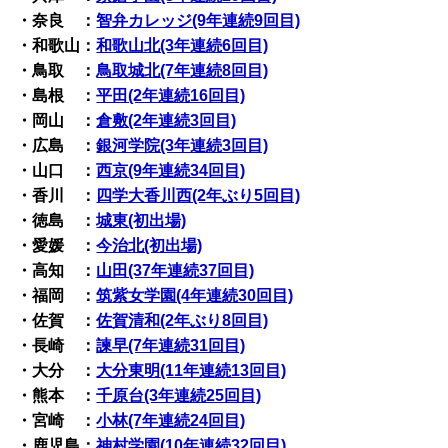
・奈良 ：
智弁カレッジ(9年連続9回目)
・和歌山：
和歌山北(3年連続6回目)
・鳥取 ：
鳥取城北(7年連続8回目)
・島根 ：
平田(2年連続16回目)
・岡山 ：
倉敷(2年連続3回目)
・広島 ：
銀河学院(3年連続3回目)
・山口 ：
西京(9年連続34回目)
・香川 ：
四学大香川西(2年ぶり5回目)
・徳島 ：
城東(初出場)
・愛媛 ：
今治北(初出場)
・高知 ：
山田(37年連続37回目)
・福岡 ：
筑紫女学園(4年連続30回目)
・佐賀 ：
佐賀清和(2年ぶり8回目)
・長崎 ：
諫早(7年連続31回目)
・大分 ：
大分東明(11年連続13回目)
・熊本 ：
千原台(3年連続25回目)
・宮崎 ：
小林(7年連続24回目)
・鹿児島：
神村学園(10年連続32回目)