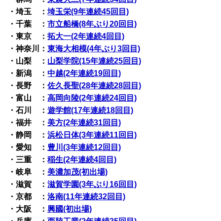
・埼玉 ：
埼玉栄(9年連続45回目)
・千葉 ：
市立船橋(8年ぶり20回目)
・東京 ：
拓大一(2年連続4回目)
・神奈川：
東海大相模(4年ぶり3回目)
・山梨 ：
山梨学院(15年連続25回目)
・新潟 ：
中越(2年連続19回目)
・長野 ：
佐久長聖(28年連続28回目)
・富山 ：
高岡向陵(2年連続24回目)
・石川 ：
遊学館(17年連続18回目)
・福井 ：
美方(2年連続31回目)
・静岡 ：
浜松日体(3年連続11回目)
・愛知 ：
豊川(3年連続12回目)
・三重 ：
稲生(2年連続4回目)
・岐阜 ：
美濃加茂(初出場)
・滋賀 ：
滋賀学園(3年ぶり16回目)
・京都 ：
洛南(11年連続32回目)
・大阪 ：
興國(初出場)