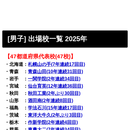
[男子] 出場校一覧 2025年
【47都道府県代表校(47校)】
・北海道：
札幌山の手(7年連続17回目)
・青森 ：
青森山田(10年連続31回目)
・岩手 ：
一関学院(2年連続34回目)
・宮城 ：
仙台育英(12年連続36回目)
・秋田 ：
秋田工業(2年ぶり30回目)
・山形 ：
酒田南(2年連続8回目)
・福島 ：
学法石川(15年連続17回目)
・茨城 ：
東洋大牛久(2年ぶり3回目)
・栃木 ：
作新学院(2年連続4回目)
・群馬 ：
東農大二(7年連続34回目)