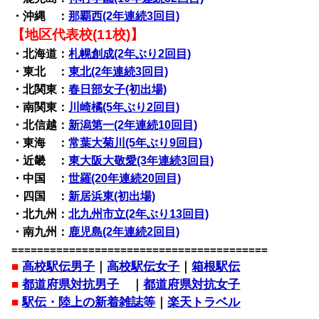
・沖縄 ：
那覇西(2年連続3回目)
【地区代表校(11校)】
・北海道：
札幌創成(2年ぶり2回目)
・東北 ：
東北(2年連続3回目)
・北関東：
春日部女子(初出場)
・南関東：
川崎橘(5年ぶり2回目)
・北信越：
新潟第一(2年連続10回目)
・東海 ：
常葉大菊川(5年ぶり9回目)
・近畿 ：
東大阪大敬愛(3年連続3回目)
・中国 ：
世羅(20年連続20回目)
・四国 ：
新居浜東(初出場)
・北九州：
北九州市立(2年ぶり13回目)
・南九州：
鹿児島(2年連続2回目)
========================================
■
高校駅伝男子
｜
高校駅伝女子
｜
箱根駅伝
■
都道府県対抗男子
｜
都道府県対抗女子
■
駅伝・陸上の新着雑誌等
｜
楽天トラベル