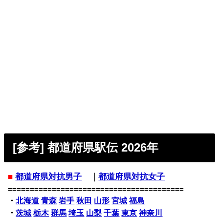
[参考] 都道府県駅伝 2026年
■
都道府県対抗男子
｜
都道府県対抗女子
========================================
・
北海道
青森
岩手
秋田
山形
宮城
福島
・
茨城
栃木
群馬
埼玉
山梨
千葉
東京
神奈川