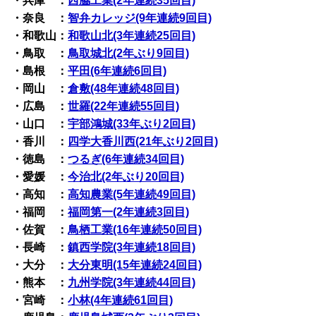
・兵庫 ：
西脇工業(2年連続35回目)
・奈良 ：
智弁カレッジ(9年連続9回目)
・和歌山：
和歌山北(3年連続25回目)
・鳥取 ：
鳥取城北(2年ぶり9回目)
・島根 ：
平田(6年連続6回目)
・岡山 ：
倉敷(48年連続48回目)
・広島 ：
世羅(22年連続55回目)
・山口 ：
宇部鴻城(33年ぶり2回目)
・香川 ：
四学大香川西(21年ぶり2回目)
・徳島 ：
つるぎ(6年連続34回目)
・愛媛 ：
今治北(2年ぶり20回目)
・高知 ：
高知農業(5年連続49回目)
・福岡 ：
福岡第一(2年連続3回目)
・佐賀 ：
鳥栖工業(16年連続50回目)
・長崎 ：
鎮西学院(3年連続18回目)
・大分 ：
大分東明(15年連続24回目)
・熊本 ：
九州学院(3年連続44回目)
・宮崎 ：
小林(4年連続61回目)