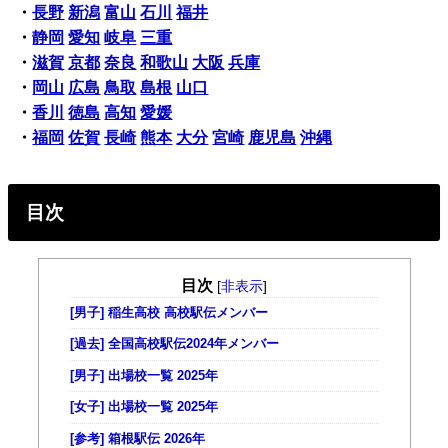
・
長野
新潟
富山
石川
福井
・
静岡
愛知
岐阜
三重
・
滋賀
京都
奈良
和歌山
大阪
兵庫
・
岡山
広島
鳥取
島根
山口
・
香川
徳島
高知
愛媛
・
福岡
佐賀
長崎
熊本
大分
宮崎
鹿児島
沖縄
目次
目次
[
非表示
]
[男子] 稲生高校 高校駅伝メンバー
[過去] 全国高校駅伝2024年メンバー
[男子] 出場校一覧 2025年
[女子] 出場校一覧 2025年
[参考] 箱根駅伝 2026年