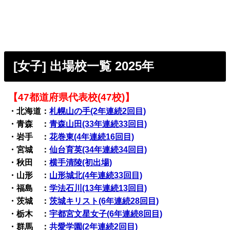
[女子] 出場校一覧 2025年
【47都道府県代表校(47校)】
・北海道：
札幌山の手(2年連続2回目)
・青森 ：
青森山田(33年連続33回目)
・岩手 ：
花巻東(4年連続16回目)
・宮城 ：
仙台育英(34年連続34回目)
・秋田 ：
横手清陵(初出場)
・山形 ：
山形城北(4年連続33回目)
・福島 ：
学法石川(13年連続13回目)
・茨城 ：
茨城キリスト(6年連続28回目)
・栃木 ：
宇都宮文星女子(6年連続8回目)
・群馬 ：
共愛学園(2年連続2回目)