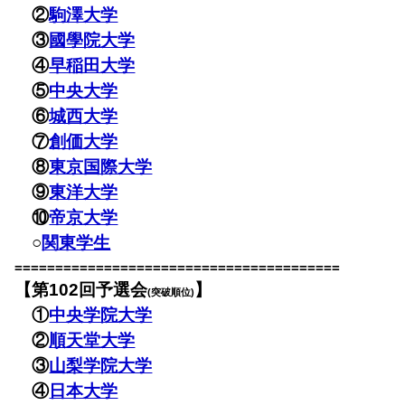
②
駒澤大学
③
國學院大学
④
早稲田大学
⑤
中央大学
⑥
城西大学
⑦
創価大学
⑧
東京国際大学
⑨
東洋大学
⑩
帝京大学
○
関東学生
========================================
【第102回予選会
】
(突破順位)
①
中央学院大学
②
順天堂大学
③
山梨学院大学
④
日本大学