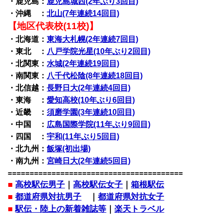
・鹿児島：
鹿児島城西(2年ぶり3回目)
・沖縄 ：
北山(7年連続14回目)
【地区代表校(11校)】
・北海道：
東海大札幌(2年連続7回目)
・東北 ：
八戸学院光星(10年ぶり2回目)
・北関東：
水城(2年連続19回目)
・南関東：
八千代松陰(8年連続18回目)
・北信越：
長野日大(2年連続4回目)
・東海 ：
愛知高校(10年ぶり6回目)
・近畿 ：
須磨学園(3年連続10回目)
・中国 ：
広島国際学院(11年ぶり9回目)
・四国 ：
宇和(11年ぶり5回目)
・北九州：
飯塚(初出場)
・南九州：
宮崎日大(2年連続5回目)
========================================
■
高校駅伝男子
｜
高校駅伝女子
｜
箱根駅伝
■
都道府県対抗男子
｜
都道府県対抗女子
■
駅伝・陸上の新着雑誌等
｜
楽天トラベル