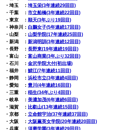
・埼玉 ：
埼玉栄(3年連続29回目)
・千葉 ：
市立船橋(3年連続22回目)
・東京 ：
順天(3年ぶり19回目)
・神奈川：
白鵬女子(5年連続17回目)
・山梨 ：
山梨学院(17年連続25回目)
・新潟 ：
新潟明訓(3年連続12回目)
・長野 ：
長野東(19年連続19回目)
・富山 ：
富山商業(3年ぶり32回目)
・石川 ：
金沢学院大付(初出場)
・福井 ：
鯖江(7年連続11回目)
・静岡 ：
浜松市立(3年連続4回目)
・愛知 ：
豊川(4年連続16回目)
・三重 ：
稲生(34年ぶり4回目)
・岐阜 ：
美濃加茂(6年連続6回目)
・滋賀 ：
比叡山(13年連続15回目)
・京都 ：
立命館宇治(37年連続37回目)
・大阪 ：
大阪薫英女学院(20年連続20回目)
・兵庫 ：
須磨学園(3年連続29回目)