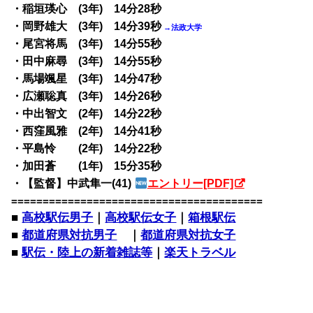
・稲垣瑛心 (3年) 14分28秒
・岡野雄大 (3年) 14分39秒
→法政大学
・尾宮将馬 (3年) 14分55秒
・田中麻尋 (3年) 14分55秒
・馬場颯星 (3年) 14分47秒
・広瀬聡真 (3年) 14分26秒
・中出智文 (2年) 14分22秒
・西窪風雅 (2年) 14分41秒
・平島怜 (2年) 14分22秒
・加田蒼 (1年) 15分35秒
・【監督】中武隼一(41)
エントリー[PDF]
========================================
■
高校駅伝男子
｜
高校駅伝女子
｜
箱根駅伝
■
都道府県対抗男子
｜
都道府県対抗女子
■
駅伝・陸上の新着雑誌等
｜
楽天トラベル