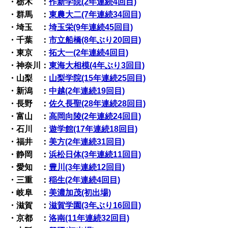
・栃木 ：
作新学院(2年連続4回目)
・群馬 ：
東農大二(7年連続34回目)
・埼玉 ：
埼玉栄(9年連続45回目)
・千葉 ：
市立船橋(8年ぶり20回目)
・東京 ：
拓大一(2年連続4回目)
・神奈川：
東海大相模(4年ぶり3回目)
・山梨 ：
山梨学院(15年連続25回目)
・新潟 ：
中越(2年連続19回目)
・長野 ：
佐久長聖(28年連続28回目)
・富山 ：
高岡向陵(2年連続24回目)
・石川 ：
遊学館(17年連続18回目)
・福井 ：
美方(2年連続31回目)
・静岡 ：
浜松日体(3年連続11回目)
・愛知 ：
豊川(3年連続12回目)
・三重 ：
稲生(2年連続4回目)
・岐阜 ：
美濃加茂(初出場)
・滋賀 ：
滋賀学園(3年ぶり16回目)
・京都 ：
洛南(11年連続32回目)