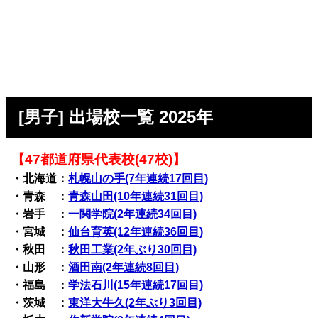
[男子] 出場校一覧 2025年
【47都道府県代表校(47校)】
・北海道：
札幌山の手(7年連続17回目)
・青森 ：
青森山田(10年連続31回目)
・岩手 ：
一関学院(2年連続34回目)
・宮城 ：
仙台育英(12年連続36回目)
・秋田 ：
秋田工業(2年ぶり30回目)
・山形 ：
酒田南(2年連続8回目)
・福島 ：
学法石川(15年連続17回目)
・茨城 ：
東洋大牛久(2年ぶり3回目)