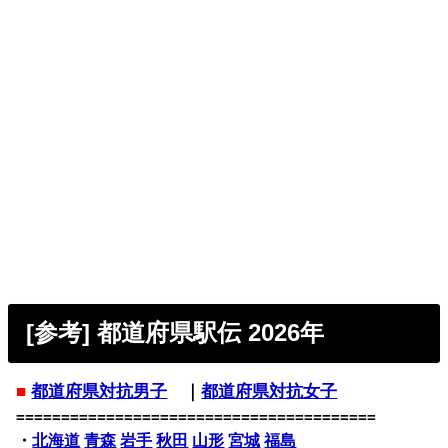
[参考] 都道府県駅伝 2026年
■
都道府県対抗男子
｜
都道府県対抗女子
========================================
・
北海道
青森
岩手
秋田
山形
宮城
福島