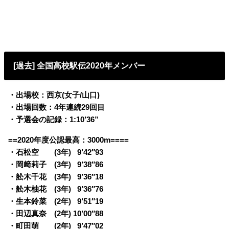
[過去] 全国高校駅伝2020年メンバー
・出場校：西京(女子/山口)
・出場回数：4年連続29回目
・予選会の記録：1:10’36”
==2020年度公認最高：3000m====
・石松空 (3年)
0
9’42″93
・岡﨑莉子 (3年)
0
9’38″86
・舩木千花 (3年)
0
9’36″18
・舩木柚花 (3年)
0
9’36″76
・生本鈴菜 (2年)
0
9’51″19
・田辺真奈 (2年) 10’00″88
・町田萌 (2年)
0
9’47″02