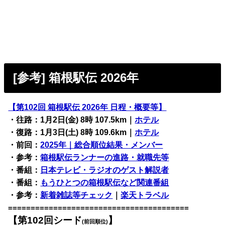
[参考] 箱根駅伝 2026年
【第102回 箱根駅伝 2026年 日程・概要等】
・往路：1月2日(金) 8時 107.5km｜
ホテル
・復路：1月3日(土) 8時 109.6km｜
ホテル
・前回：
2025年｜総合順位結果・メンバー
・参考：
箱根駅伝ランナーの進路・就職先等
・番組：
日本テレビ・ラジオのゲスト解説者
・番組：
もうひとつの箱根駅伝など関連番組
・参考：
新着雑誌等チェック
｜
楽天トラベル
========================================
【第102回シード
】
(前回順位)