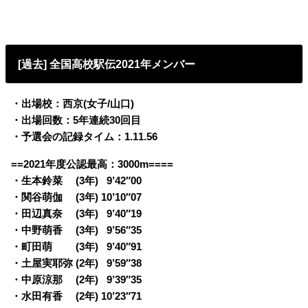
[過去] 全国高校駅伝2021年メンバー
・出場校：西京(女子/山口)
・出場回数：5年連続30回目
・予選会の記録タイム：1.11.56
==2021年度公認最高：3000m====
・生本鈴菜 (3年)
0
9’42″00
・関谷萌伽 (3年) 10’10″07
・田辺真奈 (3年)
0
9’40″19
・中野萌香 (3年)
0
9’56″35
・町田萌 (3年)
0
9’40″91
・土屋実耶弥 (2年)
0
9’59″38
・中原涼那 (2年)
0
9’39″35
・水田有香 (2年) 10’23″71