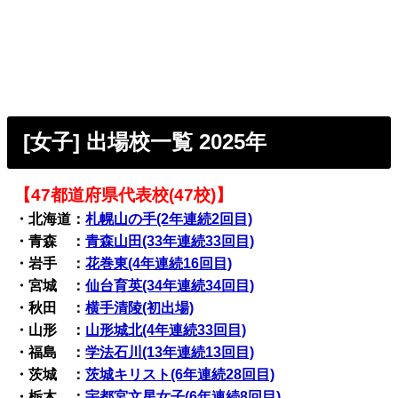
[女子] 出場校一覧 2025年
【47都道府県代表校(47校)】
・北海道：
札幌山の手(2年連続2回目)
・青森 ：
青森山田(33年連続33回目)
・岩手 ：
花巻東(4年連続16回目)
・宮城 ：
仙台育英(34年連続34回目)
・秋田 ：
横手清陵(初出場)
・山形 ：
山形城北(4年連続33回目)
・福島 ：
学法石川(13年連続13回目)
・茨城 ：
茨城キリスト(6年連続28回目)
・栃木 ：
宇都宮文星女子(6年連続8回目)