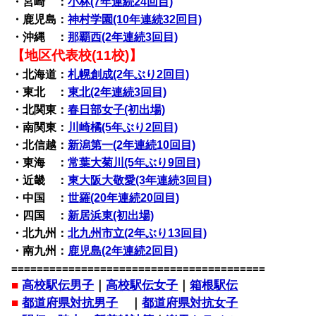
・宮崎 ：
小林(7年連続24回目)
・鹿児島：
神村学園(10年連続32回目)
・沖縄 ：
那覇西(2年連続3回目)
【地区代表校(11校)】
・北海道：
札幌創成(2年ぶり2回目)
・東北 ：
東北(2年連続3回目)
・北関東：
春日部女子(初出場)
・南関東：
川崎橘(5年ぶり2回目)
・北信越：
新潟第一(2年連続10回目)
・東海 ：
常葉大菊川(5年ぶり9回目)
・近畿 ：
東大阪大敬愛(3年連続3回目)
・中国 ：
世羅(20年連続20回目)
・四国 ：
新居浜東(初出場)
・北九州：
北九州市立(2年ぶり13回目)
・南九州：
鹿児島(2年連続2回目)
========================================
■
高校駅伝男子
｜
高校駅伝女子
｜
箱根駅伝
■
都道府県対抗男子
｜
都道府県対抗女子