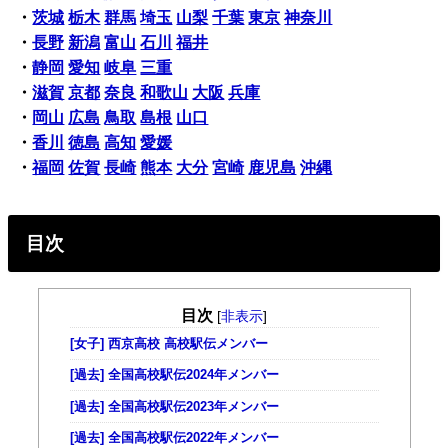
・
茨城
栃木
群馬
埼玉
山梨
千葉
東京
神奈川
・
長野
新潟
富山
石川
福井
・
静岡
愛知
岐阜
三重
・
滋賀
京都
奈良
和歌山
大阪
兵庫
・
岡山
広島
鳥取
島根
山口
・
香川
徳島
高知
愛媛
・
福岡
佐賀
長崎
熊本
大分
宮崎
鹿児島
沖縄
目次
目次
[
非表示
]
[女子] 西京高校 高校駅伝メンバー
[過去] 全国高校駅伝2024年メンバー
[過去] 全国高校駅伝2023年メンバー
[過去] 全国高校駅伝2022年メンバー