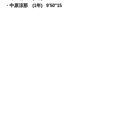
・中原涼那 (1年)
0
9’50″15