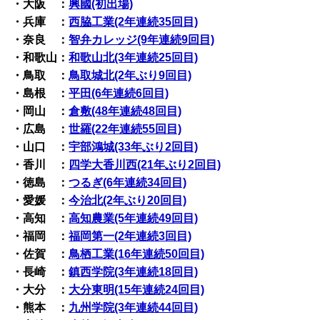
・大阪 ：
興國(初出場)
・兵庫 ：
西脇工業(2年連続35回目)
・奈良 ：
智弁カレッジ(9年連続9回目)
・和歌山：
和歌山北(3年連続25回目)
・鳥取 ：
鳥取城北(2年ぶり9回目)
・島根 ：
平田(6年連続6回目)
・岡山 ：
倉敷(48年連続48回目)
・広島 ：
世羅(22年連続55回目)
・山口 ：
宇部鴻城(33年ぶり2回目)
・香川 ：
四学大香川西(21年ぶり2回目)
・徳島 ：
つるぎ(6年連続34回目)
・愛媛 ：
今治北(2年ぶり20回目)
・高知 ：
高知農業(5年連続49回目)
・福岡 ：
福岡第一(2年連続3回目)
・佐賀 ：
鳥栖工業(16年連続50回目)
・長崎 ：
鎮西学院(3年連続18回目)
・大分 ：
大分東明(15年連続24回目)
・熊本 ：
九州学院(3年連続44回目)