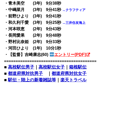
・青木美空 (3年) 9分38秒
・中嶋菜月 (3年) 9分41秒
→クラフティア
・前野ひより (3年) 9分41秒
・和久利千愛 (3年) 9分25秒
→三井住友海上
・河本咲恵 (2年) 9分43秒
・長岡愛果 (2年) 9分48秒
・野村比奈姫 (2年) 9分33秒
・河田ひより (1年) 10分1秒
・【監督】吉崎康志(60)
エントリー[PDF]
========================================
■
高校駅伝男子
｜
高校駅伝女子
｜
箱根駅伝
■
都道府県対抗男子
｜
都道府県対抗女子
■
駅伝・陸上の新着雑誌等
｜
楽天トラベル