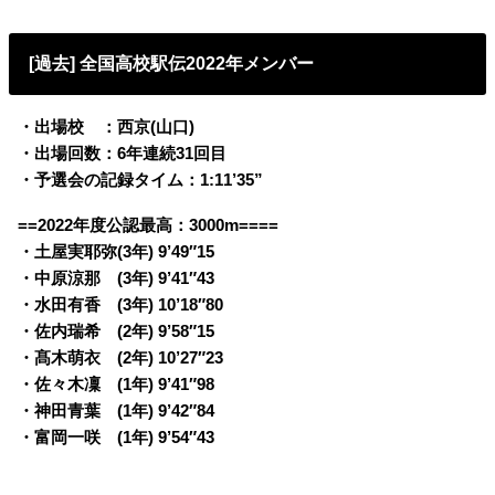
[過去] 全国高校駅伝2022年メンバー
・出場校 ：西京(山口)
・出場回数：6年連続31回目
・予選会の記録タイム：1:11’35”
==2022年度公認最高：3000m====
・土屋実耶弥(3年) 9’49″15
・中原涼那 (3年) 9’41″43
・水田有香 (3年) 10’18″80
・佐内瑞希 (2年) 9’58″15
・髙木萌衣 (2年) 10’27″23
・佐々木凜 (1年) 9’41″98
・神田青葉 (1年) 9’42″84
・富岡一咲 (1年) 9’54″43