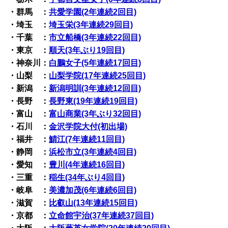
・群馬 ：
共愛学園(2年連続2回目)
・埼玉 ：
埼玉栄(3年連続29回目)
・千葉 ：
市立船橋(3年連続22回目)
・東京 ：
順天(3年ぶり19回目)
・神奈川：
白鵬女子(5年連続17回目)
・山梨 ：
山梨学院(17年連続25回目)
・新潟 ：
新潟明訓(3年連続12回目)
・長野 ：
長野東(19年連続19回目)
・富山 ：
富山商業(3年ぶり32回目)
・石川 ：
金沢学院大付(初出場)
・福井 ：
鯖江(7年連続11回目)
・静岡 ：
浜松市立(3年連続4回目)
・愛知 ：
豊川(4年連続16回目)
・三重 ：
稲生(34年ぶり4回目)
・岐阜 ：
美濃加茂(6年連続6回目)
・滋賀 ：
比叡山(13年連続15回目)
・京都 ：
立命館宇治(37年連続37回目)