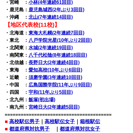
・宮崎 ：
小林(4年連続61回目)
・鹿児島：
鹿児島城西(2年ぶり3回目)
・沖縄 ：
北山(7年連続14回目)
【地区代表校(11校)】
・北海道：
東海大札幌(2年連続7回目)
・東北 ：
八戸学院光星(10年ぶり2回目)
・北関東：
水城(2年連続19回目)
・南関東：
八千代松陰(8年連続18回目)
・北信越：
長野日大(2年連続4回目)
・東海 ：
愛知高校(10年ぶり6回目)
・近畿 ：
須磨学園(3年連続10回目)
・中国 ：
広島国際学院(11年ぶり9回目)
・四国 ：
宇和(11年ぶり5回目)
・北九州：
飯塚(初出場)
・南九州：
宮崎日大(2年連続5回目)
========================================
■
高校駅伝男子
｜
高校駅伝女子
｜
箱根駅伝
■
都道府県対抗男子
｜
都道府県対抗女子