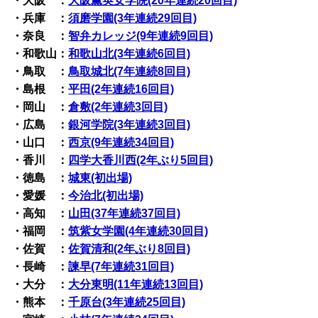
・大阪 ：
大阪薫英女学院(20年連続20回目)
・兵庫 ：
須磨学園(3年連続29回目)
・奈良 ：
智弁カレッジ(9年連続9回目)
・和歌山：
和歌山北(3年連続6回目)
・鳥取 ：
鳥取城北(7年連続8回目)
・島根 ：
平田(2年連続16回目)
・岡山 ：
倉敷(2年連続3回目)
・広島 ：
銀河学院(3年連続3回目)
・山口 ：
西京(9年連続34回目)
・香川 ：
四学大香川西(2年ぶり5回目)
・徳島 ：
城東(初出場)
・愛媛 ：
今治北(初出場)
・高知 ：
山田(37年連続37回目)
・福岡 ：
筑紫女学園(4年連続30回目)
・佐賀 ：
佐賀清和(2年ぶり8回目)
・長崎 ：
諫早(7年連続31回目)
・大分 ：
大分東明(11年連続13回目)
・熊本 ：
千原台(3年連続25回目)