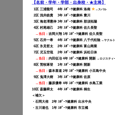
【名前・学年・学部・出身校・★主将】
0
1区 三浦龍司 4年 ｽﾎﾟｰﾂ健康科 洛南
→スバル
0
2区 浅井皓貴 3年 ｽﾎﾟｰﾂ健康科 豊川
0
3区 海老澤憲伸 3年 ｽﾎﾟｰﾂ健康科 那須拓陽
0
4区 村尾雄己 2年 ｽﾎﾟｰﾂ健康科 佐久長聖
→当日：
吉岡大翔 1年 ｽﾎﾟｰﾂ健康科 佐久長聖
0
5区 石井一希 4年 ｽﾎﾟｰﾂ健康科 八千代松陰
→ヤクル
0
6区 氷見哲太 2年 ｽﾎﾟｰﾂ健康科 富山商業
0
7区 児玉空琉 2年 ｽﾎﾟｰﾂ健康科 浜松日体
→当日：
内田征冶 4年 ｽﾎﾟｰﾂ健康科 開新
→ロジスティ
0
8区 荒牧琢登 1年 ｽﾎﾟｰﾂ健康科 開新
→当日：
森本喜道 2年 ｽﾎﾟｰﾂ健康科 小豆島中央
0
9区 鬼澤大樹 3年 ｽﾎﾟｰﾂ健康科 佐原
→当日：
藤原優希 4年 ｽﾎﾟｰﾂ健康科 水島工業
10区 斎藤舜太 4年 ｽﾎﾟｰﾂ健康科 桐生
＜補欠＞
・石岡大侑 2年 ｽﾎﾟｰﾂ健康科 出水中央
・古川達也 1年 ｽﾎﾟｰﾂ健康科 市立橘