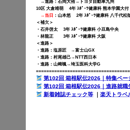
→進路：石岡大侑→トヨタ自動車九州
10区 大倉靖萌 4年 ｽﾎﾟｰﾂ健康科 熊本学園大付
→当日
：山本悠 2年 ｽﾎﾟｰﾂ健康科 八千代松
＜補欠＞
・石井啓太 3年 ｽﾎﾟｰﾂ健康科 小豆島中央
・林龍正 3年 ｽﾎﾟｰﾂ健康科 大阪
＜進路＞
・進路：塩原匠 →富士山GX
・進路：村尾雄己→NTT西日本
・進路：山﨑颯→埼玉医科大学G
====================================
第102回 箱根駅伝2026｜特集ペー
第102回 箱根駅伝2026｜進路就職
新着雑誌チェック等
｜
楽天トラベ