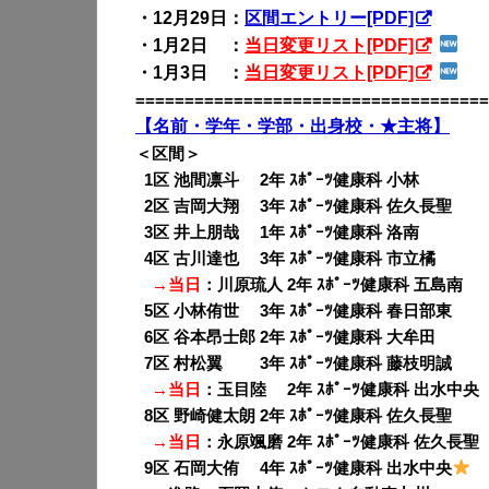
・12月29日：
区間エントリー[PDF]
・1月2日
00
：
当日変更リスト[PDF]
・1月3日
00
：
当日変更リスト[PDF]
====================================
【名前・学年・学部・出身校・★主将】
＜区間＞
0
1区 池間凛斗 2年 ｽﾎﾟｰﾂ健康科 小林
0
2区 吉岡大翔 3年 ｽﾎﾟｰﾂ健康科 佐久長聖
0
3区 井上朋哉 1年 ｽﾎﾟｰﾂ健康科 洛南
0
4区 古川達也 3年 ｽﾎﾟｰﾂ健康科 市立橘
→当日
：川原琉人 2年 ｽﾎﾟｰﾂ健康科 五島南
0
5区 小林侑世 3年 ｽﾎﾟｰﾂ健康科 春日部東
0
6区 谷本昂士郎 2年 ｽﾎﾟｰﾂ健康科 大牟田
0
7区 村松翼 3年 ｽﾎﾟｰﾂ健康科 藤枝明誠
→当日
：玉目陸 2年 ｽﾎﾟｰﾂ健康科 出水中央
0
8区 野崎健太朗 2年 ｽﾎﾟｰﾂ健康科 佐久長聖
→当日
：永原颯磨 2年 ｽﾎﾟｰﾂ健康科 佐久長聖
0
9区 石岡大侑 4年 ｽﾎﾟｰﾂ健康科 出水中央