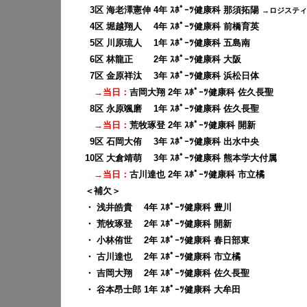
0
3区 海老澤憲伸 4年 ｽﾎﾟｰﾂ健康科 那須拓陽
→ロジスティ
0
4区 堀越翔人 4年 ｽﾎﾟｰﾂ健康科 前橋育英
0
5区 川原琉人 1年 ｽﾎﾟｰﾂ健康科 五島南
0
6区 林龍正 2年 ｽﾎﾟｰﾂ健康科 大阪
0
7区 金原祥汰 3年 ｽﾎﾟｰﾂ健康科 浜松日体
→当日：
吉岡大翔 2年 ｽﾎﾟｰﾂ健康科 佐久長聖
0
8区 永原颯磨 1年 ｽﾎﾟｰﾂ健康科 佐久長聖
→当日：
荒牧琢登 2年 ｽﾎﾟｰﾂ健康科 開新
0
9区 石岡大侑 3年 ｽﾎﾟｰﾂ健康科 出水中央
10区 大倉靖萌 3年 ｽﾎﾟｰﾂ健康科 熊本学大付属
→当日：
古川達也 2年 ｽﾎﾟｰﾂ健康科 市立橘
＜補欠＞
・ 浅井皓貴 4年 ｽﾎﾟｰﾂ健康科 豊川
・ 荒牧琢登 2年 ｽﾎﾟｰﾂ健康科 開新
・ 小林侑世 2年 ｽﾎﾟｰﾂ健康科 春日部東
・ 古川達也 2年 ｽﾎﾟｰﾂ健康科 市立橘
・ 吉岡大翔 2年 ｽﾎﾟｰﾂ健康科 佐久長聖
・ 谷本昂士郎 1年 ｽﾎﾟｰﾂ健康科 大牟田