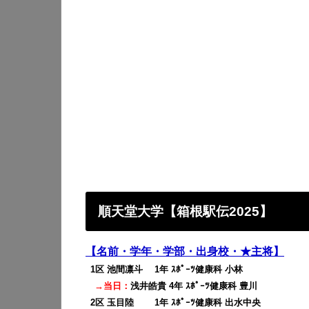
順天堂大学【箱根駅伝2025】
【名前・学年・学部・出身校・★主将】
0
1区 池間凛斗 1年 ｽﾎﾟｰﾂ健康科 小林
→当日：
浅井皓貴 4年 ｽﾎﾟｰﾂ健康科 豊川
0
2区 玉目陸 1年 ｽﾎﾟｰﾂ健康科 出水中央