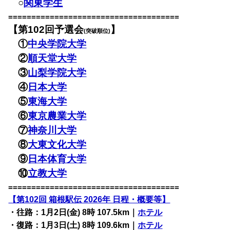
○
関東学生
=====================================
【第102回予選会
】
(突破順位)
①
中央学院大学
②
順天堂大学
③
山梨学院大学
④
日本大学
⑤
東海大学
⑥
東京農業大学
⑦
神奈川大学
⑧
大東文化大学
⑨
日本体育大学
⑩
立教大学
=====================================
【第102回 箱根駅伝 2026年 日程・概要等】
・往路：1月2日(金) 8時 107.5km｜
ホテル
・復路：1月3日(土) 8時 109.6km｜
ホテル