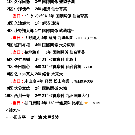
0
1区 久保田徹 3年 国際関係 聖望学園
0
2区 中澤優希 2年 経済 仙台育英
→当日：
ﾋﾟｰﾀｰ•ﾜﾝｼﾞﾙ 2年 国際関係 仙台育英
0
3区 入濵輝大 1年 経済 瓊浦
0
4区 小野翔太郎 1年 国際関係 武蔵越生
→当日：
大野陽人 4年 経済 九里学園
→JFEスチール
0
5区 塩田祥梧 4年 国際関係 大分東明
→当日：
菊地駿介 3年 国際関係 仙台育英
0
6区 佐竹勇樹 3年 ｽﾎﾟｰﾂ健康科 比叡山
0
7区 金田龍心 4年 ｽﾎﾟｰﾂ健康科 仙台育英
→YKK
0
8区 佐々木真人 2年 経営 大東大一
→当日：
木山凌 4年 経営 松山商業
→埼玉医科大G
0
9区 大谷章紘 2年 国際関係 水城
10区 西川千青 2年 ｽﾎﾟｰﾂ健康科 九州国際大付
→当日：
谷口辰熙 4年 ｽﾎﾟｰﾂ健康科 比叡山
→NTN
＜補欠＞
・ 小田恭平 2年 法 水戸葵陵