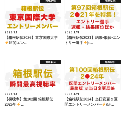
箱根駅伝
箱根駅伝
2026.1.1
2025.1.19
【箱根駅伝2026】東京国際大学
【箱根駅伝2021】結果•順位•エン
区間エン…
トリー選手
þ…
箱根駅伝
箱根駅伝
2026.1.1
2025.1.19
【視聴率】第102回 箱根駅伝
【箱根駅伝2024】当日変更＆区
2026年
…
間エントリーメンバー
&#…