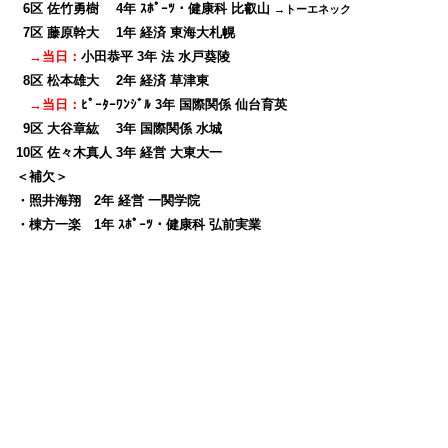
0
6区 佐竹勇樹 4年 ｽﾎﾟｰﾂ・健康科 比叡山
→トーエネック
0
7区 藤原幹大 1年 経済 東海大札幌
→当日：
小田恭平 3年 法 水戸葵陵
0
8区 松本雄大 2年 経済 草津東
→当日：
ﾋﾟｰﾀｰﾜﾝｼﾞﾙ 3年 国際関係 仙台育英
0
9区 大谷章紘 3年 国際関係 水城
10区 佐々木真人 3年 経営 大東大一
＜補欠＞
・照井海翔 2年 経営 一関学院
・棟方一楽 1年 ｽﾎﾟｰﾂ・健康科 弘前実業