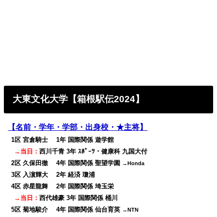
大東文化大学
【箱根駅伝2024】
【名前・学年・学部・出身校・★主将】
0
1区 宮倉騎士 1年 国際関係 遊学館
→当日：
西川千青 3年 ｽﾎﾟｰﾂ・健康科 九国大付
0
2区 久保田徹 4年 国際関係 聖望学園
→Honda
0
3区 入濵輝大 2年 経済 瓊浦
0
4区 赤星龍舞 2年 国際関係 埼玉栄
→当日：
西代雄豪 3年 国際関係 桶川
0
5区 菊地駿介 4年 国際関係 仙台育英
→NTN