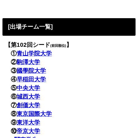
[出場チーム一覧]
【第102回シード
】
(前回順位)
①
青山学院大学
②
駒澤大学
③
國學院大学
④
早稲田大学
⑤
中央大学
⑥
城西大学
⑦
創価大学
⑧
東京国際大学
⑨
東洋大学
⑩
帝京大学