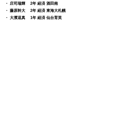
・ 庄司瑞輝 2年 経済 酒田南
・ 藤原幹大 2年 経済 東海大札幌
・ 大濱逞真 1年 経済 仙台育英