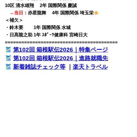
10区 清水雄翔 2年 国際関係 慶誠
→当日
：赤星龍舞 4年 国際関係 埼玉栄
＜補欠＞
・鈴木要 1年 国際関係 水城
・日髙龍之助 1年 ｽﾎﾟｰﾂ健康科 宮崎日大
=========================================
第102回 箱根駅伝2026｜特集ページ
第102回 箱根駅伝2026｜進路就職先
新着雑誌チェック等
｜
楽天トラベル