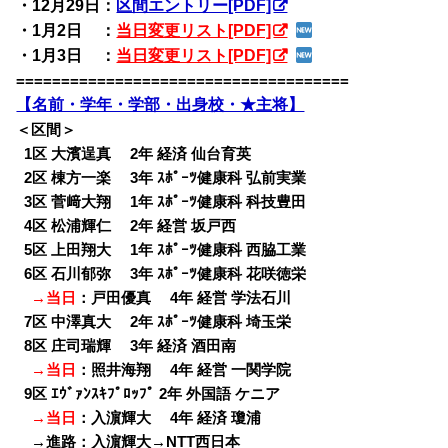
・12月29日：
区間エントリー[PDF]
・1月2日
00
：
当日変更リスト[PDF]
・1月3日
00
：
当日変更リスト[PDF]
=====================================
【名前・学年・学部・出身校・★主将】
＜区間＞
0
1区 大濱逞真 2年 経済 仙台育英
0
2区 棟方一楽 3年 ｽﾎﾟｰﾂ健康科 弘前実業
0
3区 菅﨑大翔 1年 ｽﾎﾟｰﾂ健康科 科技豊田
0
4区 松浦輝仁 2年 経営 坂戸西
0
5区 上田翔大 1年 ｽﾎﾟｰﾂ健康科 西脇工業
0
6区 石川郁弥 3年 ｽﾎﾟｰﾂ健康科 花咲徳栄
→当日
：戸田優真 4年 経営 学法石川
0
7区 中澤真大 2年 ｽﾎﾟｰﾂ健康科 埼玉栄
0
8区 庄司瑞輝 3年 経済 酒田南
→当日
：照井海翔 4年 経営 一関学院
0
9区 ｴｳﾞｧﾝｽｷﾌﾟﾛｯﾌﾟ 2年 外国語 ケニア
→当日
：入濵輝大 4年 経済 瓊浦
→進路：入濵輝大→NTT西日本