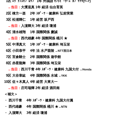
0
1区 ｴｳﾞｧﾝｽｷﾌﾟﾛｯﾌﾟ 1年 外国語 ｾﾝﾄﾋﾟｰﾀｰｽﾞｶﾌﾟｹﾁｬ(ｹﾆｱ)
→当日：
大濱逞真 1年 経済 仙台育英
0
2区 棟方一楽 2年 ｽﾎﾟｰﾂ・健康科 弘前実業
0
3区 松浦輝仁 1年 経営 坂戸西
→当日：
入濵輝大 3年 経済 瓊浦
0
4区 清水雄翔 1年 国際関係 慶誠
→当日：
西代雄豪 4年 国際関係 桶川 ★
0
5区 中澤真大 1年 ｽﾎﾟｰﾂ・健康科 埼玉栄
0
6区 小田恭平 4年 法 水戸葵陵
→NTT西日本
0
7区 宮倉騎士 2年 国際関係 遊学館
0
8区 赤星龍舞 3年 国際関係 埼玉栄
→当日：
西川千青 4年 ｽﾎﾟｰﾂ・健康科 九国大付
→Honda
0
9区 大谷章紘 4年 国際関係 水城
→YKK
10区 佐々木真人 4年 経営 大東大一
→当日：
庄司瑞輝 2年 経済 酒田南
＜補欠＞
・ 西川千青 4年 ｽﾎﾟｰﾂ・健康科 九国大付属
・ 西代雄豪 4年 国際関係 桶川 ★
→NTN
・ 入濵輝大 3年 経済 瓊浦