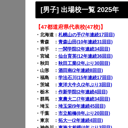
[男子] 出場校一覧 2025年
【47都道府県代表校(47校)】
・北海道：
札幌山の手(7年連続17回目)
・青森 ：
青森山田(10年連続31回目)
・岩手 ：
一関学院(2年連続34回目)
・宮城 ：
仙台育英(12年連続36回目)
・秋田 ：
秋田工業(2年ぶり30回目)
・山形 ：
酒田南(2年連続8回目)
・福島 ：
学法石川(15年連続17回目)
・茨城 ：
東洋大牛久(2年ぶり3回目)
・栃木 ：
作新学院(2年連続4回目)
・群馬 ：
東農大二(7年連続34回目)
・埼玉 ：
埼玉栄(9年連続45回目)
・千葉 ：
市立船橋(8年ぶり20回目)
・東京 ：
拓大一(2年連続4回目)
・神奈川：
東海大相模(4年ぶり3回目)