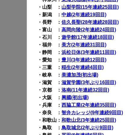
・山梨 ：
山梨学院(15年連続25回目)
・新潟 ：
中越(2年連続19回目)
・長野 ：
佐久長聖(28年連続28回目)
・富山 ：
高岡向陵(2年連続24回目)
・石川 ：
遊学館(17年連続18回目)
・福井 ：
美方(2年連続31回目)
・静岡 ：
浜松日体(3年連続11回目)
・愛知 ：
豊川(3年連続12回目)
・三重 ：
稲生(2年連続4回目)
・岐阜 ：
美濃加茂(初出場)
・滋賀 ：
滋賀学園(3年ぶり16回目)
・京都 ：
洛南(11年連続32回目)
・大阪 ：
興國(初出場)
・兵庫 ：
西脇工業(2年連続35回目)
・奈良 ：
智弁カレッジ(9年連続9回目)
・和歌山：
和歌山北(3年連続25回目)
・鳥取 ：
鳥取城北(2年ぶり9回目)