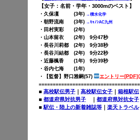
【女子：名前・学年・3000mのベスト】
・久保凜 (3年)
→積水化学
・朝野流南 (3年)
→ｷｬﾉﾝAC九州
・田村実彩 (2年)
・山本留衣 (2年) 9分47秒
・長谷川莉都 (2年) 9分38秒
・長谷川結都 (2年) 9分22秒
・近藤楓香 (1年) 9分39秒
・谷内七海 (1年)
・【監督】野口雅嗣(57)
エントリー[PDF]
====================================
■
高校駅伝男子
｜
高校駅伝女子
｜
箱根駅伝
■
都道府県対抗男子
｜
都道府県対抗女子
■
駅伝・陸上の新着雑誌等
｜
楽天トラベル