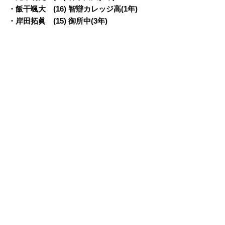
・飯干颯大 (16) 智辯カレッジ高(1年)
・岸田拓眞 (15) 御所中(3年)