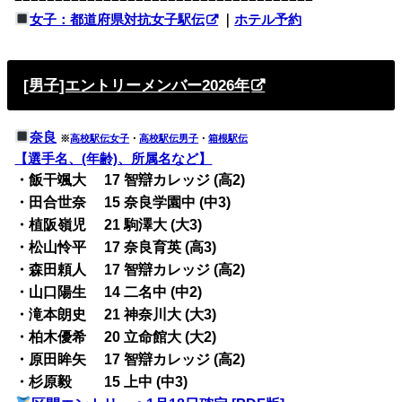
女子：都道府県対抗女子駅伝
｜
ホテル予約
[男子]エントリーメンバー2026年
奈良
※
高校駅伝女子
・
高校駅伝男子
・
箱根駅伝
【選手名、(年齢)、所属名など】
・飯干颯大 17 智辯カレッジ (高2)
・田合世奈 15 奈良学園中 (中3)
・植阪嶺児 21 駒澤大 (大3)
・松山怜平 17 奈良育英 (高3)
・森田頼人 17 智辯カレッジ (高2)
・山口陽生 14 二名中 (中2)
・滝本朗史 21 神奈川大 (大3)
・柏木優希 20 立命館大 (大2)
・原田眸矢 17 智辯カレッジ (高2)
・杉原毅 15 上中 (中3)