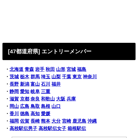
[47都道府県] エントリーメンバー
・
北海道
青森
岩手
秋田
山形
宮城
福島
・
茨城
栃木
群馬
埼玉
山梨
千葉
東京
神奈川
・
長野
新潟
富山
石川
福井
・
静岡
愛知
岐阜
三重
・
滋賀
京都
奈良
和歌山
大阪
兵庫
・
岡山
広島
鳥取
島根
山口
・
香川
徳島
高知
愛媛
・
福岡
佐賀
長崎
熊本
大分
宮崎
鹿児島
沖縄
・
高校駅伝男子
高校駅伝女子
箱根駅伝