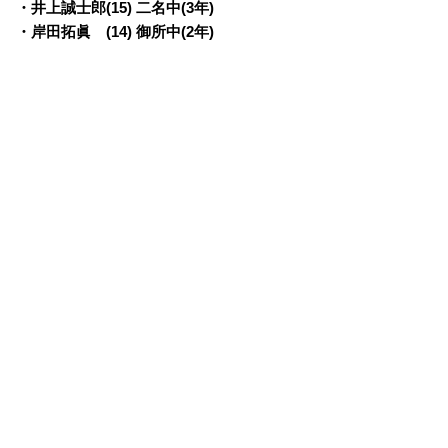
・井上誠士郎(15) 二名中(3年)
・岸田拓眞 (14) 御所中(2年)