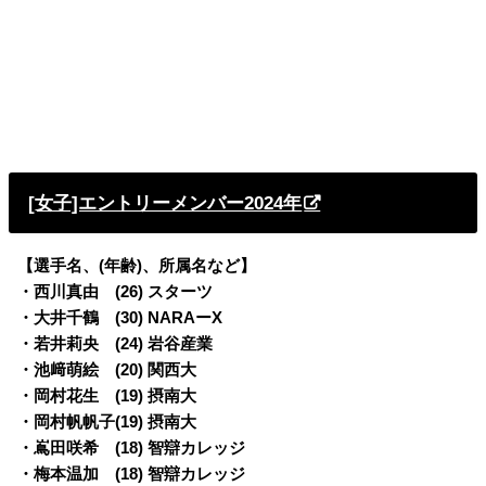
[女子]エントリーメンバー2024年
【選手名、(年齢)、所属名など】
・西川真由 (26) スターツ
・大井千鶴 (30) NARAーX
・若井莉央 (24) 岩谷産業
・池﨑萌絵 (20) 関西大
・岡村花生 (19) 摂南大
・岡村帆帆子(19) 摂南大
・嶌田咲希 (18) 智辯カレッジ
・梅本温加 (18) 智辯カレッジ