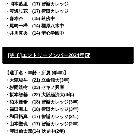
・岡本藍里 (17) 智辯カレッジ
・渡邊歩花 (17) 智辯カレッジ
・森本杏 (15) 畝傍中
・尾﨑一樺 (14) 橿原八木中
・井川真央 (14) 聖心学園中
[男子]エントリーメンバー2024年
【選手名・年齢・所属 (学年)】
・大森駿斗 (21) 立命館大(3年)
・杉岡洸樹 (23) セキノ興産
・坂本智基 (22) 大阪経済大(4年)
・柏木優希 (18) 智辯カレッジ(3年)
・福田海未 (18) 智辯カレッジ(3年)
・和田拓真 (17) 智辯カレッジ(2年)
・山本聖琉 (17) 智辯カレッジ(2年)
・澤田倫太郎(14) 伏見中(2年)