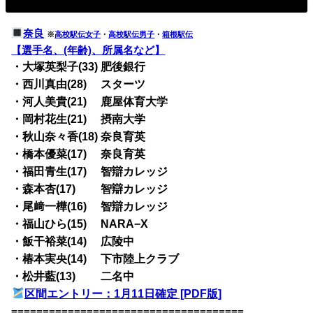
奈良
※
高校駅伝女子
・
高校駅伝男子
・
箱根駅伝
【選手名、(年齢)、所属名など】
・大塚英梨子(33) 肥後銀行
・西川真由(28) スターツ
・河人美貴(21) 鹿屋体育大学
・岡村花生(21) 摂南大学
・秋山奈々香(18) 奈良育英
・橋本優菜(17) 奈良育英
・福田青生(17) 智辯カレッジ
・森本杏(17) 智辯カレッジ
・尾﨑一樺(16) 智辯カレッジ
・福山ひら(15) NARA−X
・飯干裕菜(14) 広陵中
・椿本実央(14) 下市陸上クラブ
・松井藍(13) 二名中
区間エントリー：1月11日確定 [PDF版]
=====================================