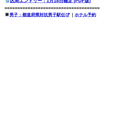
区間エントリー：1月18日確定 [PDF版]
=====================================
男子：都道府県対抗男子駅伝
｜
ホテル予約