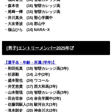
・森本杏 (16) 智辯カレッジ高
・尾﨑一樺 (15) 智辯カレッジ高
・井川真央 (15) 聖心学園中
・大友香波 (14) 郡山中
・福山ひら (14) NARA−X
[男子]エントリーメンバー2025年
【選手名・年齢・所属 (学年)】
・和田拓真 (18) 智辯カレッジ高(3年)
・杉原毅 (14) 上中(2年)
・盛本聖也 (24) ワコール
・井芝悠貴 (17) 西大和高(2年)
・山本聖琉 (18) 智辯カレッジ高(3年)
・田合世奈 (14) 奈良学園中(2年)
・佐藤我駆人(19) 駿河台大(1年)
・滝本朗史 (20) 神奈川大(2年)