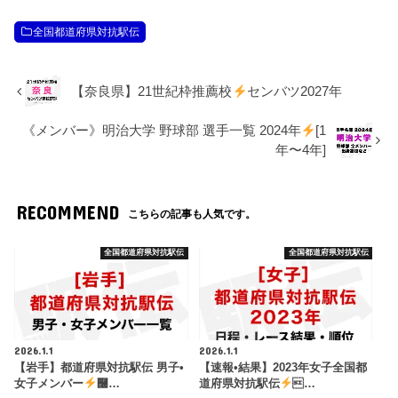
全国都道府県対抗駅伝
【奈良県】21世紀枠推薦校
センバツ2027年
《メンバー》明治大学 野球部 選手一覧 2024年
[1
年〜4年]
RECOMMEND
こちらの記事も人気です。
全国都道府県対抗駅伝
全国都道府県対抗駅伝
2026.1.1
2026.1.1
【岩手】都道府県対抗駅伝 男子•
【速報•結果】2023年女子全国都
女子メンバー
࿠…
道府県対抗駅伝
…