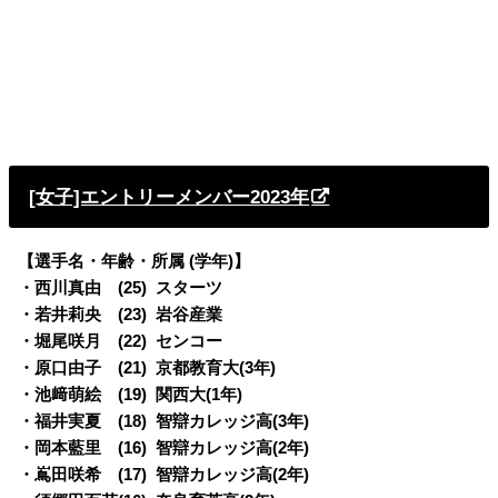
[女子]エントリーメンバー2023年
【選手名・年齢・所属 (学年)】
・西川真由 (25) スターツ
・若井莉央 (23) 岩谷産業
・堀尾咲月 (22) センコー
・原口由子 (21) 京都教育大(3年)
・池﨑萌絵 (19) 関西大(1年)
・福井実夏 (18) 智辯カレッジ高(3年)
・岡本藍里 (16) 智辯カレッジ高(2年)
・嶌田咲希 (17) 智辯カレッジ高(2年)