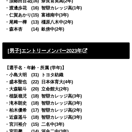
・須郷田百花(16) 奈良育英高(2年)
・渡邊歩花 (16) 智辯カレッジ高(1年)
・仁賀あかり(15) 富雄南中(3年)
・尾﨑一樺 (13) 橿原八木中(2年)
・森本杏 (14) 畝傍中(2年)
[男子]エントリーメンバー2023年
【選手名・年齢・所属 (学年)】
・小島大明 (31) トヨタ紡織
・盛本聖也 (22) 日本体育大(4年)
・大森駿斗 (20) 立命館大(2年)
・植阪嶺児 (18) 智辯カレッジ高(3年)
・滝本朗史 (18) 智辯カレッジ高(3年)
・柏木優希 (17) 智辯カレッジ高(2年)
・近森遥斗 (18) 智辯カレッジ高(3年)
・宮川裕介 (15) 二名中(3年)
・宮田馨 (14) 河合二中(3年)