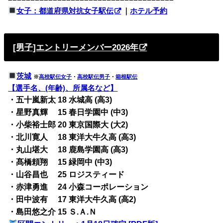
女子：都道府県対抗女子駅伝
｜
ホテル予約
[男子]エントリーメンバー2026年
茨城
※
高校駅伝女子
・
高校駅伝男子
・
箱根駅伝
【選手名、(年齢)、所属名など】
・五十嵐新太 18 水城高 (高3)
・星野真輝 15 春日学園中 (中3)
・小柴裕士郎 20 東京国際大 (大2)
・北川寛人 18 東洋大牛久高 (高3)
・丸山堪大 18 鹿島学園高 (高3)
・髙橋頼翔 15 緑岡中 (中3)
・山谷昌也 25 ロジスティード
・赤津勇進 24 小森コーポレーション
・田中波有 17 東洋大牛久高 (高2)
・島田悠之介 15 Ｓ.Ａ.Ｎ