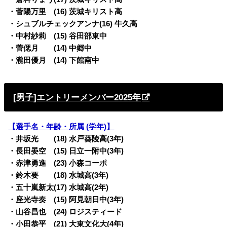
・菅陽万里 (16) 茨城キリスト高
・シュブルチェックアンナ(16) 牛久高
・中村紗莉 (15) 谷田部東中
・菅偲月 (14) 中郷中
・瀧田優月 (14) 下館南中
[男子]エントリーメンバー2025年
【選手名・年齢・所属 (学年)】
・井坂光 (18) 水戸葵陵高(3年)
・長田晏空 (15) 日立一附中(3年)
・赤津勇進 (23) 小森コーポ
・鈴木要 (18) 水城高(3年)
・五十嵐新太(17) 水城高(2年)
・座光寺奏 (15) 阿見朝日中(3年)
・山谷昌也 (24) ロジスティード
・小田恭平 (21) 大東文化大(4年)