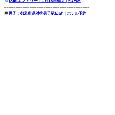
区間エントリー：1月18日確定 [PDF版]
=====================================
男子：都道府県対抗男子駅伝
｜
ホテル予約