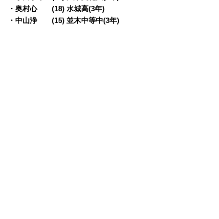
・奥村心 (18) 水城高(3年)
・中山浄 (15) 並木中等中(3年)