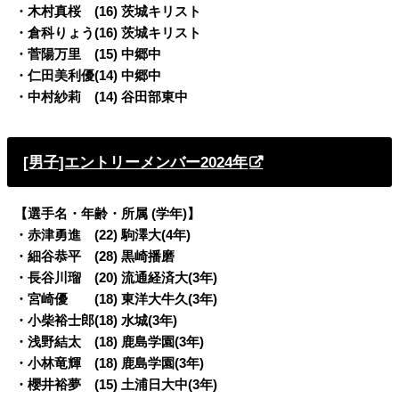
・木村真桜 (16) 茨城キリスト
・倉科りょう(16) 茨城キリスト
・菅陽万里 (15) 中郷中
・仁田美利優(14) 中郷中
・中村紗莉 (14) 谷田部東中
[男子]エントリーメンバー2024年
【選手名・年齢・所属 (学年)】
・赤津勇進 (22) 駒澤大(4年)
・細谷恭平 (28) 黒崎播磨
・長谷川瑠 (20) 流通経済大(3年)
・宮崎優 (18) 東洋大牛久(3年)
・小柴裕士郎(18) 水城(3年)
・浅野結太 (18) 鹿島学園(3年)
・小林竜輝 (18) 鹿島学園(3年)
・櫻井裕夢 (15) 土浦日大中(3年)