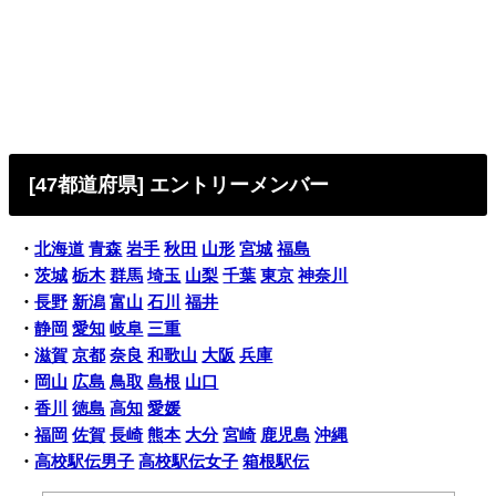
[47都道府県] エントリーメンバー
・
北海道
青森
岩手
秋田
山形
宮城
福島
・
茨城
栃木
群馬
埼玉
山梨
千葉
東京
神奈川
・
長野
新潟
富山
石川
福井
・
静岡
愛知
岐阜
三重
・
滋賀
京都
奈良
和歌山
大阪
兵庫
・
岡山
広島
鳥取
島根
山口
・
香川
徳島
高知
愛媛
・
福岡
佐賀
長崎
熊本
大分
宮崎
鹿児島
沖縄
・
高校駅伝男子
高校駅伝女子
箱根駅伝