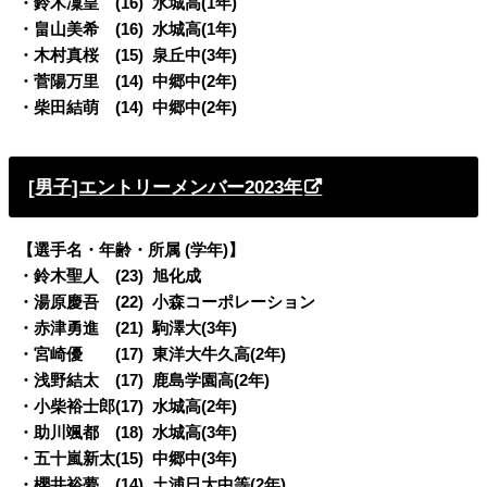
・鈴木凜皇 (16) 水城高(1年)
・畠山美希 (16) 水城高(1年)
・木村真桜 (15) 泉丘中(3年)
・菅陽万里 (14) 中郷中(2年)
・柴田結萌 (14) 中郷中(2年)
[男子]エントリーメンバー2023年
【選手名・年齢・所属 (学年)】
・鈴木聖人 (23) 旭化成
・湯原慶吾 (22) 小森コーポレーション
・赤津勇進 (21) 駒澤大(3年)
・宮崎優 (17) 東洋大牛久高(2年)
・浅野結太 (17) 鹿島学園高(2年)
・小柴裕士郎(17) 水城高(2年)
・助川颯都 (18) 水城高(3年)
・五十嵐新太(15) 中郷中(3年)
・櫻井裕夢 (14) 土浦日大中等(2年)