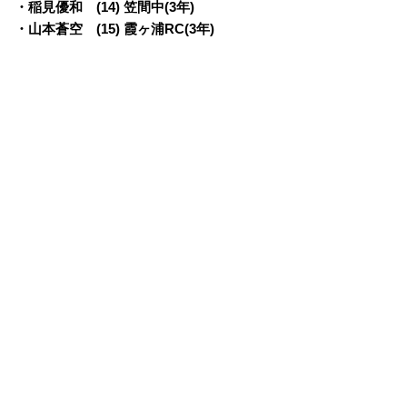
・稲見優和 (14) 笠間中(3年)
・山本蒼空 (15) 霞ヶ浦RC(3年)