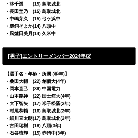
・林千遥 (15) 鳥取城北
・長田埜乃 (15) 鳥取城北
・中嶋芽久 (15) 弓ケ浜中
・鵜飼そよか(14) 八頭中
・風爐田美月(14) 久米中
[男子]エントリーメンバー2024年
【選手名・年齢・所属 (学年)】
・桑田大輔 (22) 創価大(4年)
・岡本直己 (39) 中国電力
・山本龍神 (22) 国士舘大(4年)
・大下智矢 (17) 米子松蔭(2年)
・村尾恭輔 (16) 鳥取城北(2年)
・細川直太朗(17) 鳥取城北(2年)
・古田瑞樹 (18) 八頭(3年)
・石谷琉輝 (15) 赤碕中(3年)