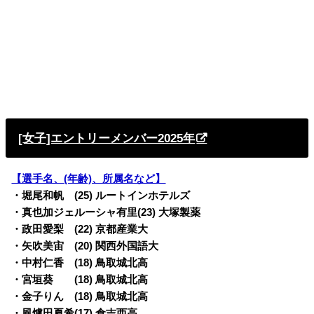
[女子]エントリーメンバー2025年
【選手名、(年齢)、所属名など】
・堀尾和帆 (25) ルートインホテルズ
・真也加ジェルーシャ有里(23) 大塚製薬
・政田愛梨 (22) 京都産業大
・矢吹美宙 (20) 関西外国語大
・中村仁香 (18) 鳥取城北高
・宮垣葵 (18) 鳥取城北高
・金子りん (18) 鳥取城北高
・風爐田夏希(17) 倉吉西高