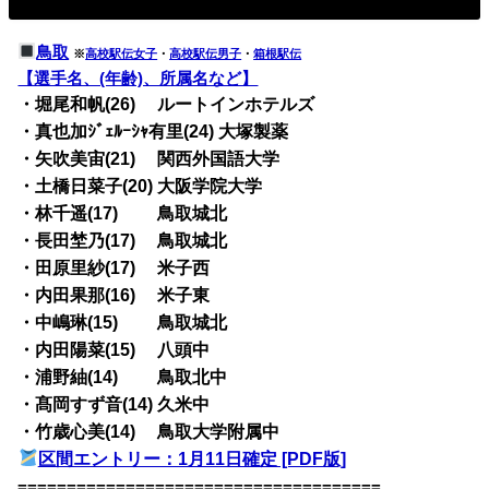
鳥取
※
高校駅伝女子
・
高校駅伝男子
・
箱根駅伝
【選手名、(年齢)、所属名など】
・堀尾和帆(26) ルートインホテルズ
・真也加ｼﾞｪﾙｰｼｬ有里(24) 大塚製薬
・矢吹美宙(21) 関西外国語大学
・土橋日菜子(20) 大阪学院大学
・林千遥(17) 鳥取城北
・長田埜乃(17) 鳥取城北
・田原里紗(17) 米子西
・内田果那(16) 米子東
・中嶋琳(15) 鳥取城北
・内田陽菜(15) 八頭中
・浦野紬(14) 鳥取北中
・髙岡すず音(14) 久米中
・竹歳心美(14) 鳥取大学附属中
区間エントリー：1月11日確定 [PDF版]
=====================================