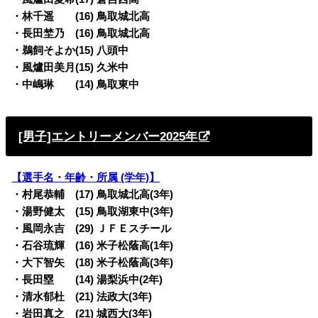
・林千遥 (16) 鳥取城北高
・長田埜乃 (16) 鳥取城北高
・鵜飼そよか(15) 八頭中
・風爐田美月(15) 久米中
・中嶋琳 (14) 鳥取東中
[男子]エントリーメンバー2025年
【選手名・年齢・所属 (学年)】
・村尾恭輔 (17) 鳥取城北高(3年)
・湯野健太 (15) 鳥取湖東中(3年)
・風岡永吉 (29) ＪＦＥスチール
・石谷琉輝 (16) 米子松蔭高(1年)
・大下智矢 (18) 米子松蔭高(3年)
・長田塁 (14) 湯梨浜中(2年)
・清水郁杜 (21) 法政大(3年)
・岩田真之 (21) 城西大(3年)