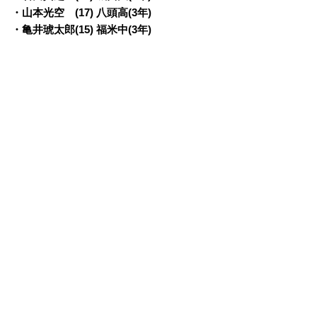
・山本光空 (17) 八頭高(3年)
・亀井琥太郎(15) 福米中(3年)