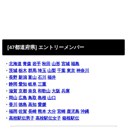
[47都道府県] エントリーメンバー
・
北海道
青森
岩手
秋田
山形
宮城
福島
・
茨城
栃木
群馬
埼玉
山梨
千葉
東京
神奈川
・
長野
新潟
富山
石川
福井
・
静岡
愛知
岐阜
三重
・
滋賀
京都
奈良
和歌山
大阪
兵庫
・
岡山
広島
鳥取
島根
山口
・
香川
徳島
高知
愛媛
・
福岡
佐賀
長崎
熊本
大分
宮崎
鹿児島
沖縄
・
高校駅伝男子
高校駅伝女子
箱根駅伝