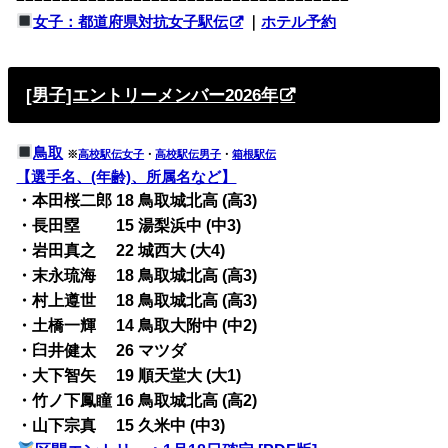
女子：都道府県対抗女子駅伝
｜
ホテル予約
[男子]エントリーメンバー2026年
鳥取
※
高校駅伝女子
・
高校駅伝男子
・
箱根駅伝
【選手名、(年齢)、所属名など】
・本田桜二郎 18 鳥取城北高 (高3)
・長田塁 15 湯梨浜中 (中3)
・岩田真之 22 城西大 (大4)
・末永琉海 18 鳥取城北高 (高3)
・村上遵世 18 鳥取城北高 (高3)
・土橋一輝 14 鳥取大附中 (中2)
・臼井健太 26 マツダ
・大下智矢 19 順天堂大 (大1)
・竹ノ下鳳瞳 16 鳥取城北高 (高2)
・山下宗真 15 久米中 (中3)