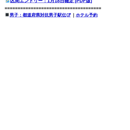
区間エントリー：1月18日確定 [PDF版]
=====================================
男子：都道府県対抗男子駅伝
｜
ホテル予約