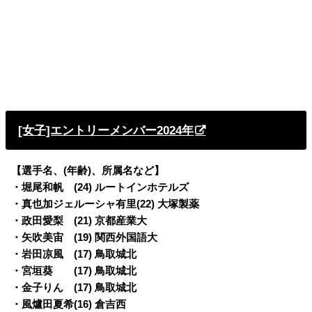
[女子]エントリーメンバー2024年
【選手名、(年齢)、所属名など】
・堀尾和帆 (24) ルートインホテルズ
・真也加ジェルーシャ有里(22) 大塚製薬
・政田愛梨 (21) 京都産業大
・矢吹美宙 (19) 関西外国語大
・岩田凉風 (17) 鳥取城北
・宮垣葵 (17) 鳥取城北
・金子りん (17) 鳥取城北
・風爐田夏希(16) 倉吉西