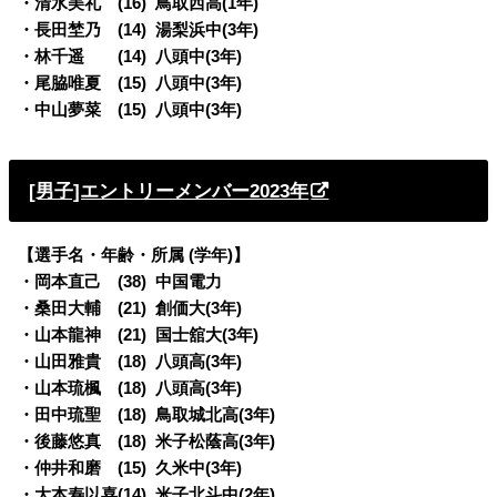
・清水美礼 (16) 鳥取西高(1年)
・長田埜乃 (14) 湯梨浜中(3年)
・林千遥 (14) 八頭中(3年)
・尾脇唯夏 (15) 八頭中(3年)
・中山夢菜 (15) 八頭中(3年)
[男子]エントリーメンバー2023年
【選手名・年齢・所属 (学年)】
・岡本直己 (38) 中国電力
・桑田大輔 (21) 創価大(3年)
・山本龍神 (21) 国士舘大(3年)
・山田雅貴 (18) 八頭高(3年)
・山本琉楓 (18) 八頭高(3年)
・田中琉聖 (18) 鳥取城北高(3年)
・後藤悠真 (18) 米子松蔭高(3年)
・仲井和磨 (15) 久米中(3年)
・大本寿以喜(14) 米子北斗中(2年)