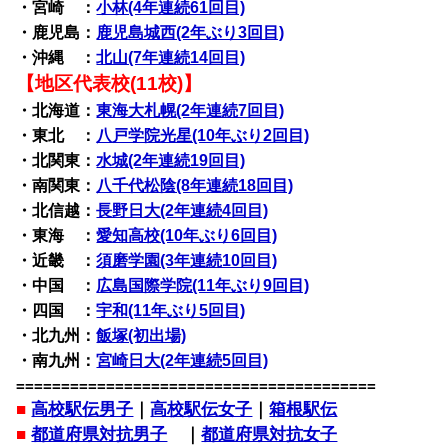
・宮崎 ：
小林(4年連続61回目)
・鹿児島：
鹿児島城西(2年ぶり3回目)
・沖縄 ：
北山(7年連続14回目)
【地区代表校(11校)】
・北海道：
東海大札幌(2年連続7回目)
・東北 ：
八戸学院光星(10年ぶり2回目)
・北関東：
水城(2年連続19回目)
・南関東：
八千代松陰(8年連続18回目)
・北信越：
長野日大(2年連続4回目)
・東海 ：
愛知高校(10年ぶり6回目)
・近畿 ：
須磨学園(3年連続10回目)
・中国 ：
広島国際学院(11年ぶり9回目)
・四国 ：
宇和(11年ぶり5回目)
・北九州：
飯塚(初出場)
・南九州：
宮崎日大(2年連続5回目)
========================================
■
高校駅伝男子
｜
高校駅伝女子
｜
箱根駅伝
■
都道府県対抗男子
｜
都道府県対抗女子