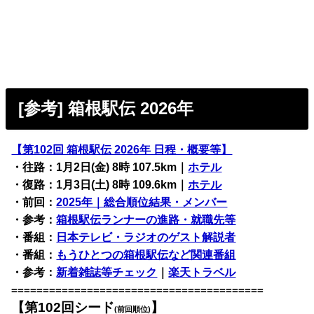
[参考] 箱根駅伝 2026年
【第102回 箱根駅伝 2026年 日程・概要等】
・往路：1月2日(金) 8時 107.5km｜
ホテル
・復路：1月3日(土) 8時 109.6km｜
ホテル
・前回：
2025年｜総合順位結果・メンバー
・参考：
箱根駅伝ランナーの進路・就職先等
・番組：
日本テレビ・ラジオのゲスト解説者
・番組：
もうひとつの箱根駅伝など関連番組
・参考：
新着雑誌等チェック
｜
楽天トラベル
========================================
【第102回シード
】
(前回順位)