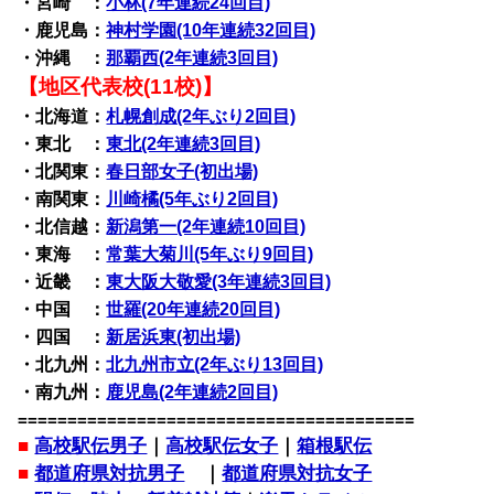
・宮崎 ：
小林(7年連続24回目)
・鹿児島：
神村学園(10年連続32回目)
・沖縄 ：
那覇西(2年連続3回目)
【地区代表校(11校)】
・北海道：
札幌創成(2年ぶり2回目)
・東北 ：
東北(2年連続3回目)
・北関東：
春日部女子(初出場)
・南関東：
川崎橘(5年ぶり2回目)
・北信越：
新潟第一(2年連続10回目)
・東海 ：
常葉大菊川(5年ぶり9回目)
・近畿 ：
東大阪大敬愛(3年連続3回目)
・中国 ：
世羅(20年連続20回目)
・四国 ：
新居浜東(初出場)
・北九州：
北九州市立(2年ぶり13回目)
・南九州：
鹿児島(2年連続2回目)
========================================
■
高校駅伝男子
｜
高校駅伝女子
｜
箱根駅伝
■
都道府県対抗男子
｜
都道府県対抗女子