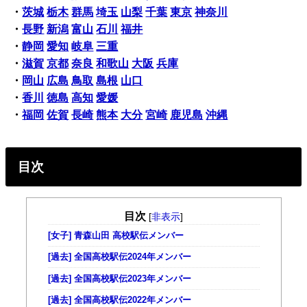
・
茨城
栃木
群馬
埼玉
山梨
千葉
東京
神奈川
・
長野
新潟
富山
石川
福井
・
静岡
愛知
岐阜
三重
・
滋賀
京都
奈良
和歌山
大阪
兵庫
・
岡山
広島
鳥取
島根
山口
・
香川
徳島
高知
愛媛
・
福岡
佐賀
長崎
熊本
大分
宮崎
鹿児島
沖縄
目次
目次
[
非表示
]
[女子] 青森山田 高校駅伝メンバー
[過去] 全国高校駅伝2024年メンバー
[過去] 全国高校駅伝2023年メンバー
[過去] 全国高校駅伝2022年メンバー