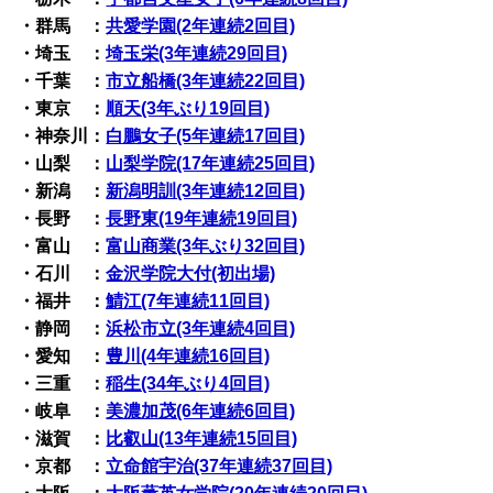
・群馬 ：
共愛学園(2年連続2回目)
・埼玉 ：
埼玉栄(3年連続29回目)
・千葉 ：
市立船橋(3年連続22回目)
・東京 ：
順天(3年ぶり19回目)
・神奈川：
白鵬女子(5年連続17回目)
・山梨 ：
山梨学院(17年連続25回目)
・新潟 ：
新潟明訓(3年連続12回目)
・長野 ：
長野東(19年連続19回目)
・富山 ：
富山商業(3年ぶり32回目)
・石川 ：
金沢学院大付(初出場)
・福井 ：
鯖江(7年連続11回目)
・静岡 ：
浜松市立(3年連続4回目)
・愛知 ：
豊川(4年連続16回目)
・三重 ：
稲生(34年ぶり4回目)
・岐阜 ：
美濃加茂(6年連続6回目)
・滋賀 ：
比叡山(13年連続15回目)
・京都 ：
立命館宇治(37年連続37回目)