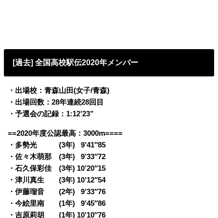
[過去] 全国高校駅伝2020年メンバー
・出場校：青森山田(女子/
青森)
・出場回数：28年連続28回目
・予選会の記録：1:12’23”
==2020年度公認最高：3000m====
・多勢光 (3年)
0
9’41″85
・佐々木萌那 (3年)
0
9’33″72
・石久保彩佳 (3年) 10’20″15
・津川真生 (3年) 10’12″54
・伊藤瑠音 (2年)
0
9’33″76
・今絵里南 (1年)
0
9’45″86
・吉原莉胡 (1年) 10’10″76