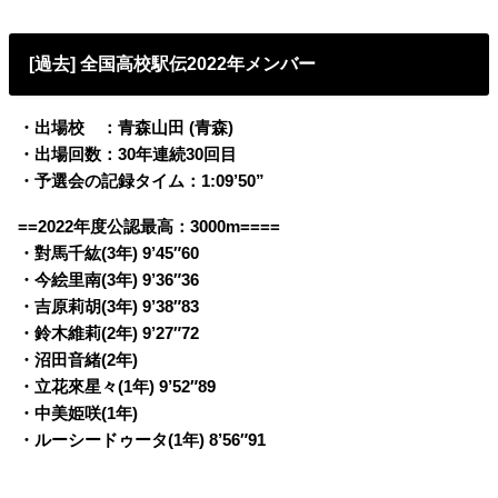
[過去] 全国高校駅伝2022年メンバー
・出場校 ：青森山田 (青森)
・出場回数：30年連続30回目
・予選会の記録タイム：1:09’50”
==2022年度公認最高：3000m====
・對馬千紘(3年) 9’45″60
・今絵里南(3年) 9’36″36
・吉原莉胡(3年) 9’38″83
・鈴木維莉(2年) 9’27″72
・沼田音緒(2年)
・立花來星々(1年) 9’52″89
・中美姫咲(1年)
・ルーシードゥータ(1年) 8’56″91