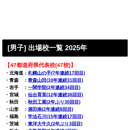
[男子] 出場校一覧 2025年
【47都道府県代表校(47校)】
・北海道：
札幌山の手(7年連続17回目)
・青森 ：
青森山田(10年連続31回目)
・岩手 ：
一関学院(2年連続34回目)
・宮城 ：
仙台育英(12年連続36回目)
・秋田 ：
秋田工業(2年ぶり30回目)
・山形 ：
酒田南(2年連続8回目)
・福島 ：
学法石川(15年連続17回目)
・茨城 ：
東洋大牛久(2年ぶり3回目)