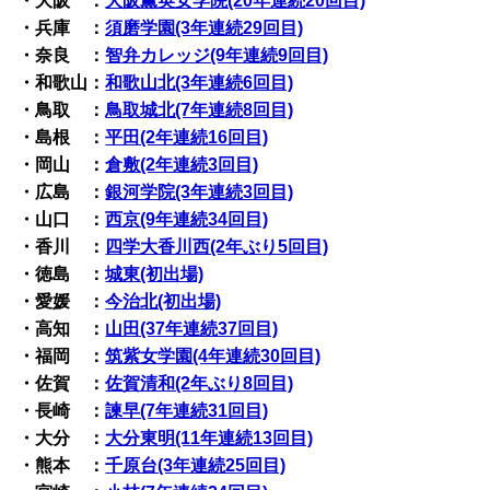
・大阪 ：
大阪薫英女学院(20年連続20回目)
・兵庫 ：
須磨学園(3年連続29回目)
・奈良 ：
智弁カレッジ(9年連続9回目)
・和歌山：
和歌山北(3年連続6回目)
・鳥取 ：
鳥取城北(7年連続8回目)
・島根 ：
平田(2年連続16回目)
・岡山 ：
倉敷(2年連続3回目)
・広島 ：
銀河学院(3年連続3回目)
・山口 ：
西京(9年連続34回目)
・香川 ：
四学大香川西(2年ぶり5回目)
・徳島 ：
城東(初出場)
・愛媛 ：
今治北(初出場)
・高知 ：
山田(37年連続37回目)
・福岡 ：
筑紫女学園(4年連続30回目)
・佐賀 ：
佐賀清和(2年ぶり8回目)
・長崎 ：
諫早(7年連続31回目)
・大分 ：
大分東明(11年連続13回目)
・熊本 ：
千原台(3年連続25回目)