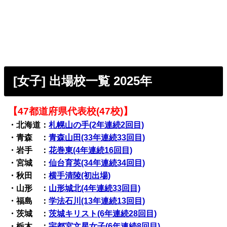
[女子] 出場校一覧 2025年
【47都道府県代表校(47校)】
・北海道：
札幌山の手(2年連続2回目)
・青森 ：
青森山田(33年連続33回目)
・岩手 ：
花巻東(4年連続16回目)
・宮城 ：
仙台育英(34年連続34回目)
・秋田 ：
横手清陵(初出場)
・山形 ：
山形城北(4年連続33回目)
・福島 ：
学法石川(13年連続13回目)
・茨城 ：
茨城キリスト(6年連続28回目)
・栃木 ：
宇都宮文星女子(6年連続8回目)