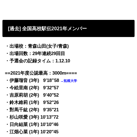
[過去] 全国高校駅伝2021年メンバー
・出場校：青森山田(女子/青森)
・出場回数：29年連続29回目
・予選会の記録タイム：1.12.10
==2021年度公認最高：3000m====
0
・伊藤瑠音 (3年)
9’18
”
58
→拓殖大学
0
・今絵里南 (2年)
9’32″57
0
・吉原莉胡 (2年)
9’40″52
0
・鈴木維莉 (1年)
9’52″26
0
・對馬千紘 (2年)
9’35″21
・杉山咲愛 (3年) 10’13″72
・日向結菜 (1年) 10’10″46
・江畑心菜 (1年) 10’20″45