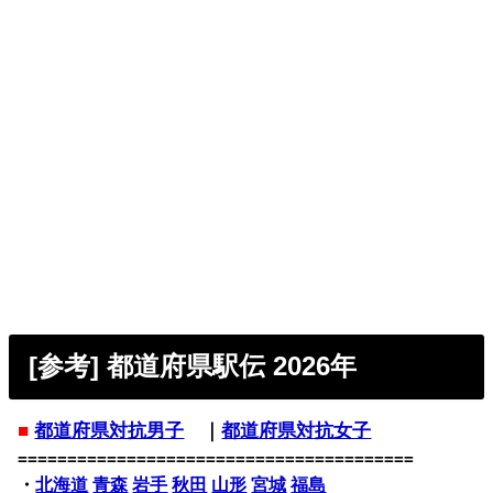
[参考] 都道府県駅伝 2026年
■
都道府県対抗男子
｜
都道府県対抗女子
========================================
・
北海道
青森
岩手
秋田
山形
宮城
福島