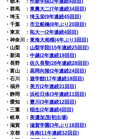
・栃木 ：
作新学院(2年連続4回目)
・群馬 ：
東農大二(7年連続34回目)
・埼玉 ：
埼玉栄(9年連続45回目)
・千葉 ：
市立船橋(8年ぶり20回目)
・東京 ：
拓大一(2年連続4回目)
・神奈川：
東海大相模(4年ぶり3回目)
・山梨 ：
山梨学院(15年連続25回目)
・新潟 ：
中越(2年連続19回目)
・長野 ：
佐久長聖(28年連続28回目)
・富山 ：
高岡向陵(2年連続24回目)
・石川 ：
遊学館(17年連続18回目)
・福井 ：
美方(2年連続31回目)
・静岡 ：
浜松日体(3年連続11回目)
・愛知 ：
豊川(3年連続12回目)
・三重 ：
稲生(2年連続4回目)
・岐阜 ：
美濃加茂(初出場)
・滋賀 ：
滋賀学園(3年ぶり16回目)
・京都 ：
洛南(11年連続32回目)