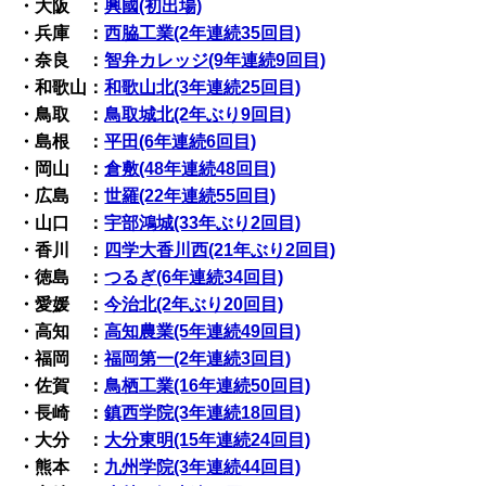
・大阪 ：
興國(初出場)
・兵庫 ：
西脇工業(2年連続35回目)
・奈良 ：
智弁カレッジ(9年連続9回目)
・和歌山：
和歌山北(3年連続25回目)
・鳥取 ：
鳥取城北(2年ぶり9回目)
・島根 ：
平田(6年連続6回目)
・岡山 ：
倉敷(48年連続48回目)
・広島 ：
世羅(22年連続55回目)
・山口 ：
宇部鴻城(33年ぶり2回目)
・香川 ：
四学大香川西(21年ぶり2回目)
・徳島 ：
つるぎ(6年連続34回目)
・愛媛 ：
今治北(2年ぶり20回目)
・高知 ：
高知農業(5年連続49回目)
・福岡 ：
福岡第一(2年連続3回目)
・佐賀 ：
鳥栖工業(16年連続50回目)
・長崎 ：
鎮西学院(3年連続18回目)
・大分 ：
大分東明(15年連続24回目)
・熊本 ：
九州学院(3年連続44回目)